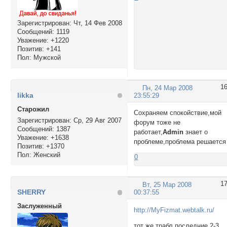
Зарегистрирован
: Чт, 14 Фев 2008
Сообщений:
1119
Уважение:
+1220
Позитив:
+141
Пол:
Мужской
1
Пн, 24 Мар 2008
likka
23:55:29
Cтарожил
Сохраняем спокойствие,мой
Зарегистрирован
: Ср, 29 Авг 2007
форум тоже не
Сообщений:
1387
работает,
Admin
знает о
Уважение:
+1638
проблеме,проблема решается
Позитив:
+1370
Пол:
Женский
0
1
Вт, 25 Мар 2008
SHERRY
00:37:55
Заслуженный
http://MyFizmat.webtalk.ru/
тот же трабл последние 2-3