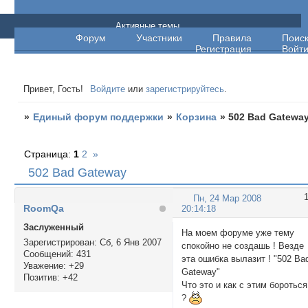
Единый форум поддержки
Активные темы
Форум
Участники
Правила
Поис
Регистрация
Войт
Привет, Гость!
Войдите
или
зарегистрируйтесь
.
»
Единый форум поддержки
»
Корзина
»
502 Bad Gatewa
Страница:
1
2
»
502 Bad Gateway
Пн, 24 Мар 2008
RoomQa
20:14:18
Заслуженный
На моем форуме уже тему
Зарегистрирован
: Сб, 6 Янв 2007
спокойно не создашь ! Везде
Сообщений:
431
эта ошибка вылазит ! "502 Ba
Уважение:
+29
Gateway"
Позитив:
+42
Что это и как с этим бороться
?