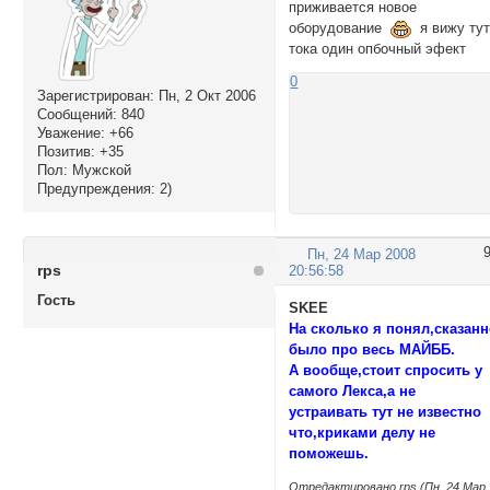
приживается новое
оборудование
я вижу ту
тока один опбочный эфект
0
Зарегистрирован
: Пн, 2 Окт 2006
Сообщений:
840
Уважение:
+66
Позитив:
+35
Пол:
Мужской
Предупреждения:
2)
Пн, 24 Мар 2008
rps
20:56:58
Гость
SKEE
На сколько я понял,сказан
было про весь МАЙББ.
А вообще,стоит спросить у
самого Лекса,а не
устраивать тут не известно
что,криками делу не
поможешь.
Отредактировано rps (Пн, 24 Мар