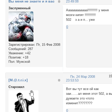
Вы меня не знаете и я вас
23:49:08
Заслуженный
Аааааааааааа!!!!!!!!!! у меня
мозги кипят !!!!!!!!!!!
502 з а и п... уже
0
Зарегистрирован
: Пт, 15 Фев 2008
Сообщений:
287
Уважение:
+42
Позитив:
+18
Пол:
Мужской
1
Пн, 24 Мар 2008
[M.@.t.r.i.x]
23:53:53
Cтарожил
Вот вы тут все ой как
заи.......ал меня этот 502, а в
думаете это чтото
изменит????????
0