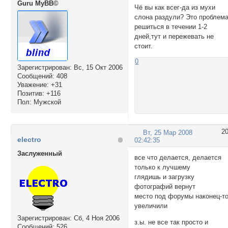
Guru MyBB©
Чё вы как всег-да из мухи
слона раздули? Это проблем
решиться в течении 1-2
дней,тут и пережевать не
стоит.
0
Зарегистрирован
: Вс, 15 Окт 2006
Сообщений:
408
Уважение:
+31
Позитив:
+116
Пол:
Мужской
2
Вт, 25 Мар 2008
electro
02:42:35
Заслуженный
все что делается, делается
только к лучшему
глядишь и загрузку
фотографий вернут
место под форумы наконец-т
увеличили
Зарегистрирован
: Сб, 4 Ноя 2006
з.ы. не все так просто и
Сообщений:
526