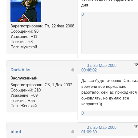
дня
0
Зарегистрирован
: Пт, 22 Фев 2008
Сообщений:
98
Уважение:
+11
Позитив:
+3
Пол:
Мужской
1
Вт, 25 Мар 2008
Dark-Viks
00:48:02
Заслуженный
Да все будет хорошо. Стольк
Зарегистрирован
: Сб, 1 Дек 2007
времени все нормально
Сообщений:
210
работало, сейчас приходится
Уважение:
+69
обновлять, но думаю все
Позитив:
+55
исправят ))
Пол:
Женский
0
1
Вт, 25 Мар 2008
blind
01:09:50