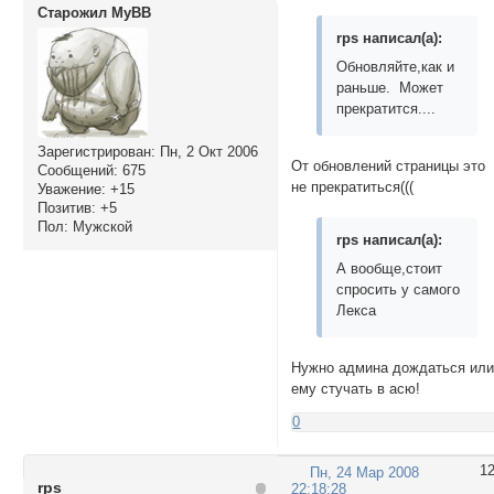
Старожил MyBB
rps написал(а):
Обновляйте,как и
раньше. Может
прекратится....
Зарегистрирован
: Пн, 2 Окт 2006
От обновлений страницы это
Сообщений:
675
не прекратиться(((
Уважение:
+15
Позитив:
+5
Пол:
Мужской
rps написал(а):
А вообще,стоит
спросить у самого
Лекса
Нужно админа дождаться ил
ему стучать в асю!
0
1
Пн, 24 Мар 2008
rps
22:18:28