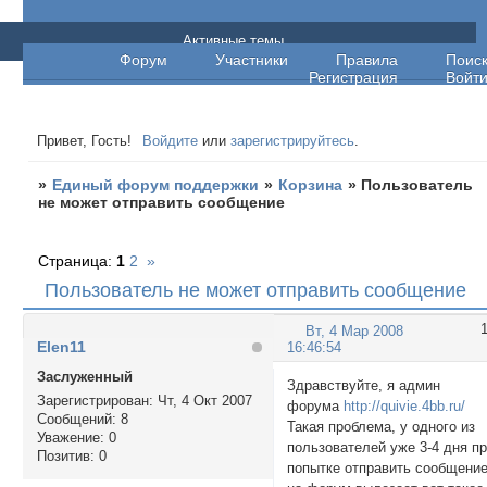
Единый форум поддержки
Активные темы
Форум
Участники
Правила
Поис
Регистрация
Войт
Привет, Гость!
Войдите
или
зарегистрируйтесь
.
»
Единый форум поддержки
»
Корзина
»
Пользователь
не может отправить сообщение
Страница:
1
2
»
Пользователь не может отправить сообщение
Вт, 4 Мар 2008
Elen11
16:46:54
Заслуженный
Здравствуйте, я админ
Зарегистрирован
: Чт, 4 Окт 2007
форума
http://quivie.4bb.ru/
Сообщений:
8
Такая проблема, у одного из
Уважение:
0
пользователей уже 3-4 дня п
Позитив:
0
попытке отправить сообщени