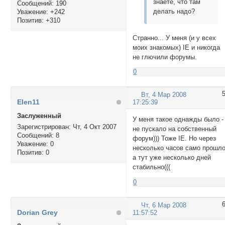
знаете, что там
Сообщений:
190
делать надо?
Уважение:
+242
Позитив:
+310
Странно... У меня (и у всех
моих знакомых) IE и никогда
не глючили форумы.
0
Вт, 4 Мар 2008
Elen11
17:25:39
Заслуженный
У меня такое однажды было -
Зарегистрирован
: Чт, 4 Окт 2007
не пускало на собственный
Сообщений:
8
форум))) Тоже IE. Но через
Уважение:
0
несколько часов само прошло
Позитив:
0
а тут уже несколько дней
стабильно(((
0
Чт, 6 Мар 2008
Dorian Grey
11:57:52