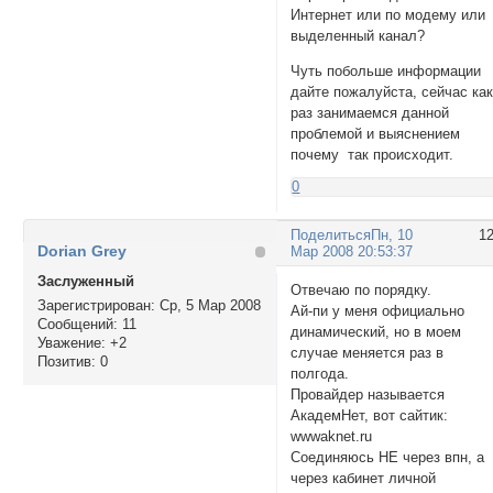
Интернет или по модему или
выделенный канал?
Чуть побольше информации
дайте пожалуйста, сейчас ка
раз занимаемся данной
проблемой и выяснением
почему так происходит.
0
Поделиться
Пн, 10
1
Dorian Grey
Мар 2008 20:53:37
Заслуженный
Отвечаю по порядку.
Зарегистрирован
: Ср, 5 Мар 2008
Ай-пи у меня официально
Сообщений:
11
динамический, но в моем
Уважение:
+2
случае меняется раз в
Позитив:
0
полгода.
Провайдер называется
АкадемНет, вот сайтик:
wwwaknet.ru
Соединяюсь НЕ через впн, а
через кабинет личной