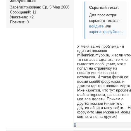
Заслуженный
Зарегистрирован
: Ср, 5 Мар 2008
Скрытый текст:
Сообщений:
11
Для просмотра
Уважение:
+2
скрытого текста -
Позитив:
0
войдите
или
зарегистрируйтесь
.
У меня та же проблема - я
один из админов
millennion.mybb.ru, и если что
то пытаюсь сделать, то мне
выдается сообщение, что я
попал на страничку из
несанкционированного
источника. И такая фигня со
всеми майбб форумами, и
длится где-то с начала марта
Мне кажется, что тут пробле
с айпи адресом, раньше-то я
мог все делать. Причем с
других компов (читайте с
других айпи) я могу зайти... Н
форум-то мне нужен на моем
компе, а не на других!
0