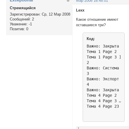
Exceptional
Мар 2008 16:48:01
Стремящийся
Lexx
Зарегистрирован
: Ср, 12 Мар 2008
Сообщений:
2
Какое отношение имеют
Уважение:
-1
оставшиеся три?
Позитив:
0
Код:
Важно: Закрыта Отв
Тема 1 Page 2 

Тема 1 Page 3 ]	63	21474	2008-02-04 00:29:28  Lexx

2

Важно: Система отношений (FAQ)  DAR
3

Важно: Экспорт данных с форума  Adm
4

Важно: Закрыта Соз
Тема 4 Page 2 

Тема 4 Page 3 … 

-1