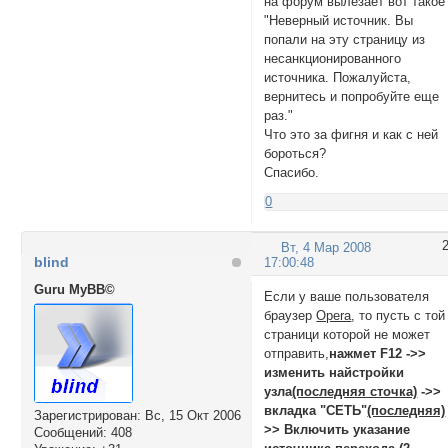
на форум вылезает вот такое
"Неверный источник. Вы
попали на эту страницу из
несанкционированного
источника. Пожалуйста,
вернитесь и попробуйте еще
раз."
Что это за фигня и как с ней
бороться?
Спасибо.
0
Вт, 4 Мар 2008
blind
17:00:48
Guru MyBB©
Если у ваше пользователя
браузер
Opera
, то пусть с той
страници которой не может
отправить,
нажмет F12 ->>
изменить найстройки
узла
(последняя сточка)
->>
вкладка "СЕТЬ"
(последняя)
Зарегистрирован
: Вс, 15 Окт 2006
>> Включить указание
Сообщений:
408