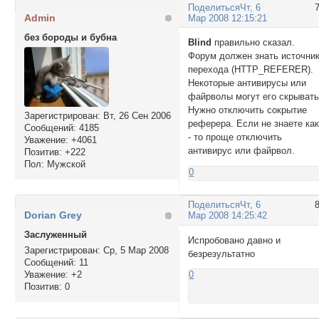
Поделиться
Чт, 6
Admin
Мар 2008 12:15:21
без бороды и бубна
Blind
правильно сказал.
Форум должен знать источни
перехода (HTTP_REFERER).
Некоторые антивирусы или
файрволы могут его скрывать
Нужно отключить сокрытие
Зарегистрирован
: Вт, 26 Сен 2006
реферера. Если не знаете ка
Сообщений:
4185
- то проще отключить
Уважение:
+4061
антивирус или файрвол.
Позитив:
+222
Пол:
Мужской
0
Поделиться
Чт, 6
Dorian Grey
Мар 2008 14:25:42
Заслуженный
Испробовано давно и
Зарегистрирован
: Ср, 5 Мар 2008
безрезультатно
Сообщений:
11
Уважение:
+2
0
Позитив:
0