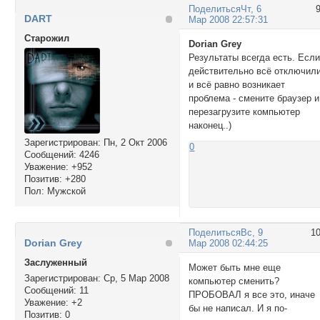
Поделиться
Чт, 6
DART
Мар 2008 22:57:31
Cтарожил
Dorian Grey
Результаты всегда есть. Есл
действительно всё отключил
и всё равно возникает
проблема - смените браузер и
перезагрузите компьютер
наконец..)
Зарегистрирован
: Пн, 2 Окт 2006
0
Сообщений:
4246
Уважение:
+952
Позитив:
+280
Пол:
Мужской
Поделиться
Вс, 9
1
Dorian Grey
Мар 2008 02:44:25
Заслуженный
Может быть мне еще
Зарегистрирован
: Ср, 5 Мар 2008
компьютер сменить?
Сообщений:
11
ПРОБОВАЛ я все это, иначе
Уважение:
+2
бы не написал. И я по-
Позитив:
0