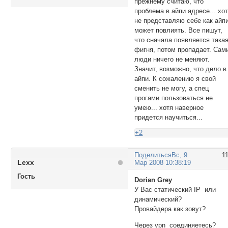
прежнему считаю, что
проблема в айпи адресе... хо
не представляю себе как айп
может повлиять. Все пишут,
что сначала появляется така
фигня, потом пропадает. Сам
люди ничего не меняют.
Значит, возможно, что дело в
айпи. К сожалению я свой
сменить не могу, а спец
прогами пользоваться не
умею... хотя наверное
придется научиться...
+2
Поделиться
Вс, 9
1
Lexx
Мар 2008 10:38:19
Гость
Dorian Grey
У Вас статический IP или
динамический?
Провайдера как зовут?
Через vpn соединяетесь?