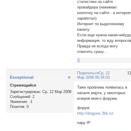
статистики на сайте
провайдера (нажимаю
кнопочку на сайте - и интерне
заработал)
Интернет по выделенному
каналу.
Если еще нужна какая-нибуд
информация, то жду вопросов
Правда не всегда могу
ответить сразу...
0
Поделиться
Ср, 12
1
Exceptional
Мар 2008 06:34:03
Стремящийся
Таже проблема появилась в
Зарегистрирован
: Ср, 12 Мар 2008
начале марта, у некоторых
Сообщений:
2
юзеров моего форума.
Уважение:
-1
Позитив:
0
форум:
http://dragons.3bb.ru/
пару IP: