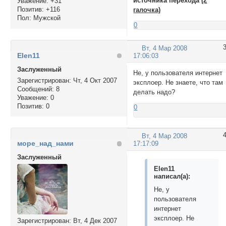
источника перехода
(2
Уважение:
+31
Позитив:
+116
галочка)
Пол:
Мужской
0
Вт, 4 Мар 2008
Elen11
17:06:03
Заслуженный
Не, у пользователя интернет
Зарегистрирован
: Чт, 4 Окт 2007
эксплоер. Не знаете, что там
Сообщений:
8
делать надо?
Уважение:
0
Позитив:
0
0
Вт, 4 Мар 2008
море_над_нами
17:17:09
Заслуженный
Elen11
написал(а):
Не, у
пользователя
интернет
эксплоер. Не
Зарегистрирован
: Вт, 4 Дек 2007