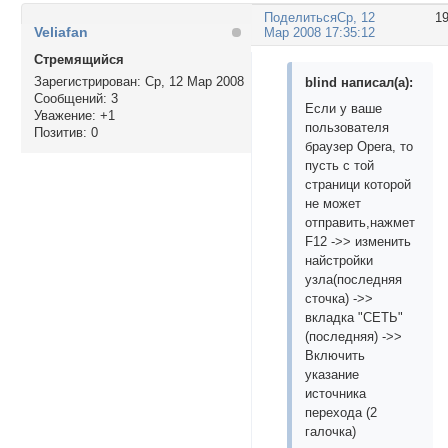
Поделиться
Ср, 12
1
Veliafan
Мар 2008 17:35:12
Стремящийся
Зарегистрирован
: Ср, 12 Мар 2008
blind написал(а):
Сообщений:
3
Если у ваше
Уважение:
+1
пользователя
Позитив:
0
браузер Opera, то
пусть с той
страници которой
не может
отправить,нажмет
F12 ->> изменить
найстройки
узла(последняя
сточка) ->>
вкладка "СЕТЬ"
(последняя) ->>
Включить
указание
источника
перехода (2
галочка)