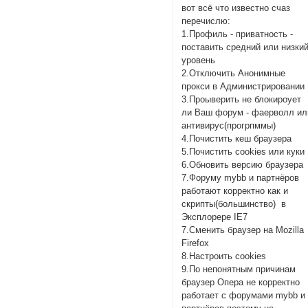
вот всё что известно счаз
перечислю:
1.Профиль - приватность -
поставить средний или низки
уровень
2.Отключить Анонимные
прокси в Администрировании
3.Проыверить не блокироует
ли Ваш форум - фаерволл ил
антивирус(прогрпммы)
4.Почистить кеш браузера
5.Почистить cookies или куки
6.Обновить версию браузера
7.Форуму mybb и партнёров
работают корректно как и
скрипты(большинство) в
Эксплорере IE7
7.Сменить браузер на Mozilla
Firefox
8.Настроить сookies
9.По непонятным причинам
браузер Опера не корректно
работает с форумами mybb и