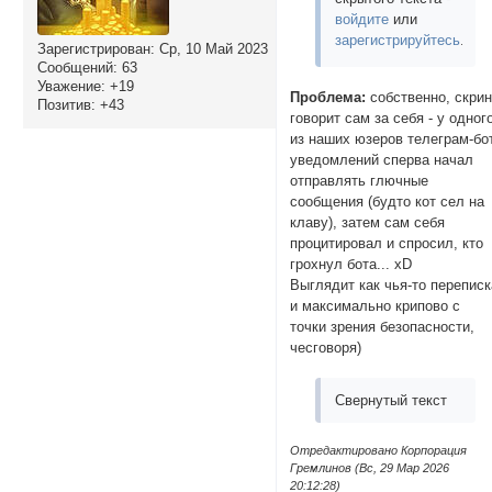
войдите
или
зарегистрируйтесь
.
Зарегистрирован
: Ср, 10 Май 2023
Сообщений:
63
Уважение:
+19
Проблема:
собственно, скри
Позитив:
+43
говорит сам за себя - у одног
из наших юзеров телеграм-бо
уведомлений сперва начал
отправлять глючные
сообщения (будто кот сел на
клаву), затем сам себя
процитировал и спросил, кто
грохнул бота... xD
Выглядит как чья-то переписк
и максимально крипово с
точки зрения безопасности,
чесговоря)
Свернутый текст
Отредактировано Корпорация
Гремлинов (Вс, 29 Мар 2026
20:12:28)