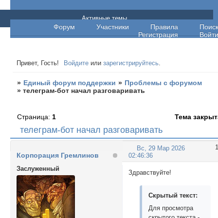
Единый форум поддержки
Активные темы
Форум
Участники
Правила
Поис
Регистрация
Войт
Привет, Гость!
Войдите
или
зарегистрируйтесь
.
»
Единый форум поддержки
»
Проблемы с форумом
»
телеграм-бот начал разговаривать
Страница:
1
Тема закрыт
телеграм-бот начал разговаривать
Вс, 29 Мар 2026
Корпорация Гремлинов
02:46:36
Заслуженный
Здравствуйте!
Скрытый текст:
Для просмотра
скрытого текста -