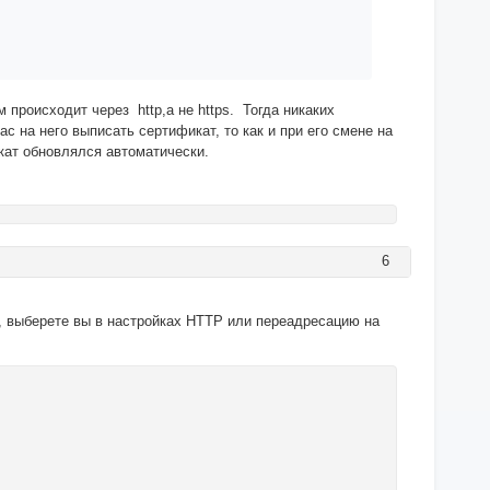
 происходит через http,а не https. Тогда никаких
с на него выписать сертификат, то как и при его смене на
кат обновлялся автоматически.
6
о, выберете вы в настройках HTTP или переадресацию на