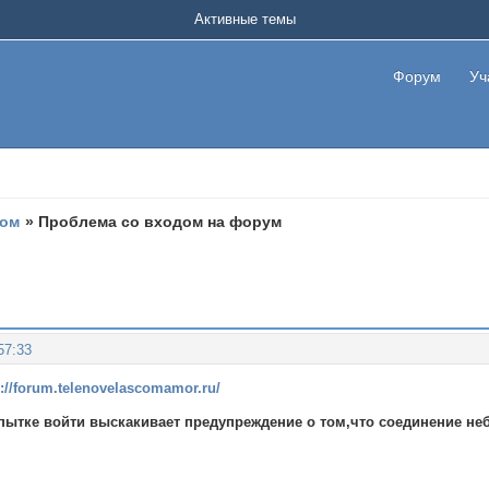
Активные темы
Форум
Уч
мом
»
Проблема со входом на форум
57:33
s://forum.telenovelascomamor.ru/
тке войти выскакивает предупреждение о том,что соединение неб