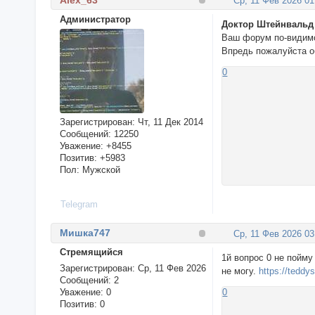
Ср, 11 Фев 2026 01
Администратор
Доктор Штейнвальд
Ваш форум по-видимо
Впредь пожалуйста о
0
Зарегистрирован
: Чт, 11 Дек 2014
Сообщений:
12250
Уважение:
+8455
Позитив:
+5983
Пол:
Мужской
Telegram
Мишка747
Ср, 11 Фев 2026 03
Стремящийся
1й вопрос 0 не пойму
Зарегистрирован
: Ср, 11 Фев 2026
не могу.
https://teddy
Сообщений:
2
Уважение:
0
0
Позитив:
0