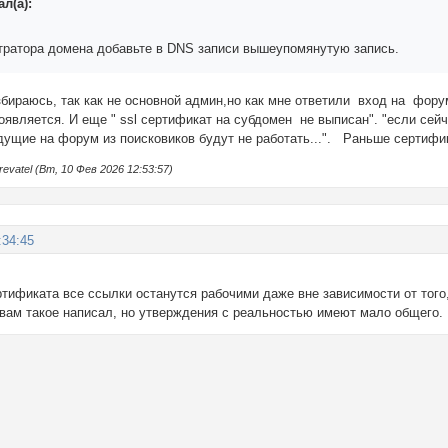
л(а):
стратора домена добавьте в DNS записи вышеупомянутую запись.
збираюсь, так как не основной админ,но как мне ответили вход на форум
является. И еще " ssl сертификат на субдомен не выписан". "если сейча
едущие на форум из поисковиков будут не работать...". Раньше сертифи
vatel (Вт, 10 Фев 2026 12:53:57)
:34:45
ртификата все ссылки останутся рабочими даже вне зависимости от тог
 вам такое написал, но утверждения с реальностью имеют мало общего.