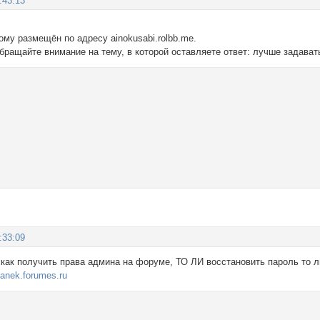
:43:13
му размещён по адресу ainokusabi.rolbb.me.
бращайте внимание на тему, в которой оставляете ответ: лучше задава
:33:09
 как получить права админа на форуме, ТО ЛИ восстановить пароль то л
sanek.forumes.ru