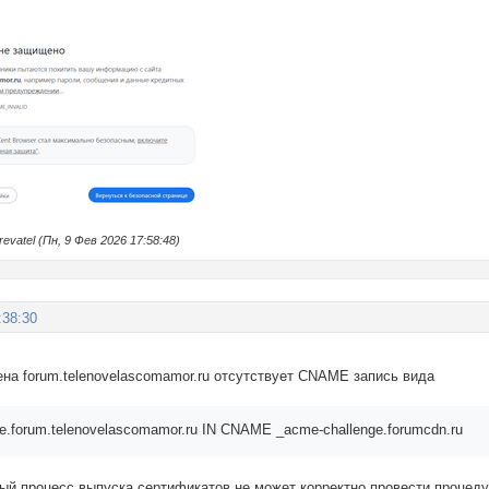
atel (Пн, 9 Фев 2026 17:58:48)
:38:30
ена forum.telenovelascomamor.ru отсутствует CNAME запись вида
e.forum.telenovelascomamor.ru IN CNAME _acme-challenge.forumcdn.ru
ый процесс выпуска сертификатов не может корректно провести процеду