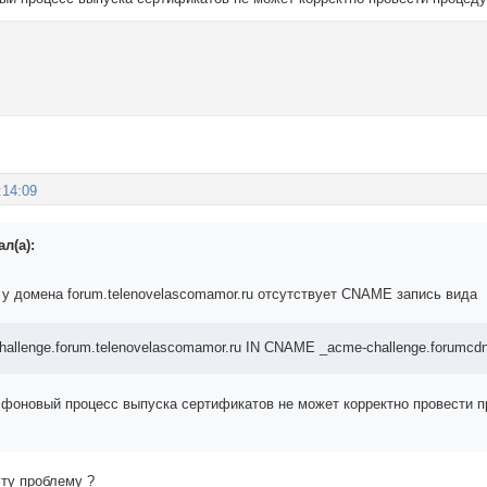
:14:09
л(а):
 у домена forum.telenovelascomamor.ru отсутствует CNAME запись вида
hallenge.forum.telenovelascomamor.ru IN CNAME _acme-challenge.forumcdn
 фоновый процесс выпуска сертификатов не может корректно провести п
эту проблему ?