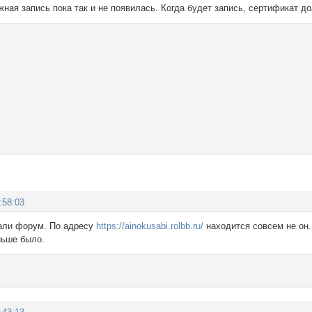
жная запись пока так и не появилась. Когда будет запись, сертификат д
:58:03
жали форум. По адресу
https://ainokusabi.rolbb.ru/
находится совсем не он.
ньше было.