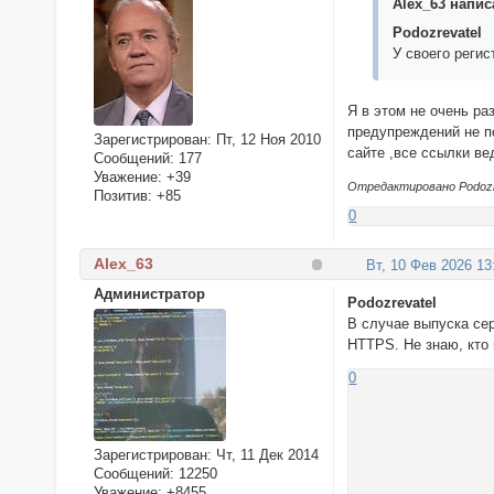
Alex_63 написа
Podozrevatel
У своего реги
Я в этом не очень ра
предупреждений не по
Зарегистрирован
: Пт, 12 Ноя 2010
сайте ,все ссылки в
Сообщений:
177
Уважение:
+39
Отредактировано Podozre
Позитив:
+85
0
Alex_63
Вт, 10 Фев 2026 13
Администратор
Podozrevatel
В случае выпуска се
HTTPS. Не знаю, кто
0
Зарегистрирован
: Чт, 11 Дек 2014
Сообщений:
12250
Уважение:
+8455