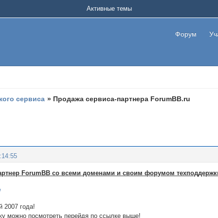
Активные темы
Форум
Уч
кого сервиса
»
Продажа сервиса-партнера ForumBB.ru
:14:55
партнер ForumBB со всеми доменами и своим форумом техподдержк
/
 2007 года!
ку можно посмотреть перейдя по ссылке выше!