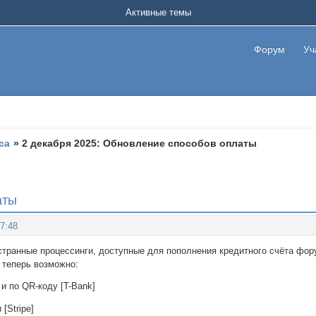
Активные темы
Форум
Уч
са
»
2 декабря 2025: Обновление способов оплаты
аты
37:48
транные процессинги, доступные для пополнения кредитного счёта фор
 теперь возможно:
и по QR-коду [T-Bank]
[Stripe]