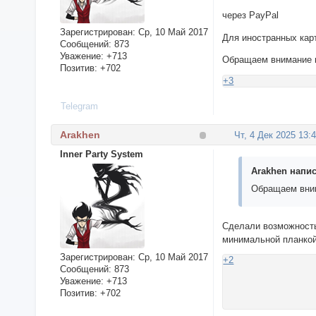
через PayPal
Зарегистрирован
: Ср, 10 Май 2017
Для иностранных кар
Сообщений:
873
Уважение:
+713
Обращаем внимание н
Позитив:
+702
+3
Telegram
Arakhen
Чт, 4 Дек 2025 13:
Inner Party System
Arakhen напис
Обращаем вним
Сделали возможность 
минимальной планкой
Зарегистрирован
: Ср, 10 Май 2017
+2
Сообщений:
873
Уважение:
+713
Позитив:
+702