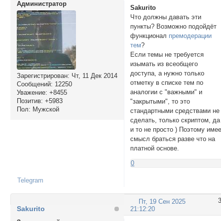
Администратор
Sakurito
Что должны давать эти
пункты? Возможно подойдёт
функционал
премодерации
тем
?
Если темы не требуется
изымать из всеобщего
доступа, а нужно только
Зарегистрирован
: Чт, 11 Дек 2014
отметку в списке тем по
Сообщений:
12250
аналогии с "важными" и
Уважение:
+8455
Позитив:
+5983
"закрытыми", то это
Пол:
Мужской
стандартными средствами не
сделать, только скриптом, да
и то не просто ) Поэтому име
смысл браться разве что на
платной основе.
0
Telegram
Пт, 19 Сен 2025
Sakurito
21:12:20