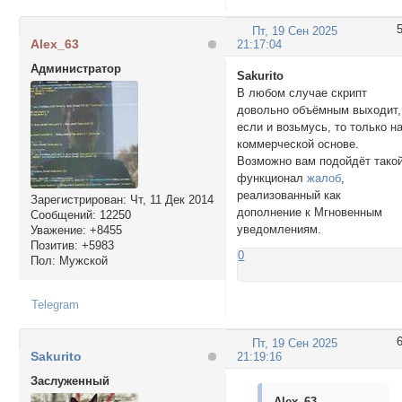
Пт, 19 Сен 2025
Alex_63
21:17:04
Администратор
Sakurito
В любом случае скрипт
довольно объёмным выходит,
если и возьмусь, то только н
коммерческой основе.
Возможно вам подойдёт тако
функционал
жалоб
,
реализованный как
Зарегистрирован
: Чт, 11 Дек 2014
дополнение к Мгновенным
Сообщений:
12250
уведомлениям.
Уважение:
+8455
Позитив:
+5983
0
Пол:
Мужской
Telegram
Пт, 19 Сен 2025
Sakurito
21:19:16
Заслуженный
Alex_63