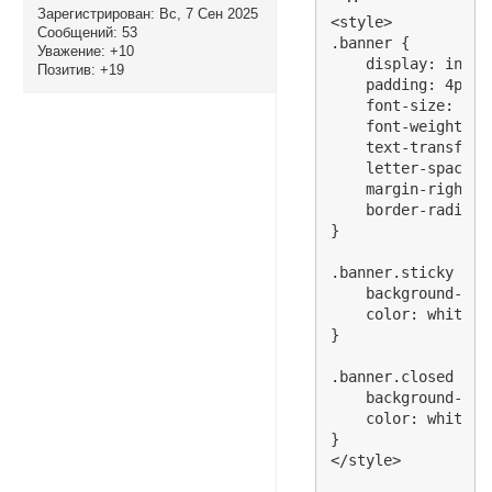
Зарегистрирован
: Вс, 7 Сен 2025
<style>

Сообщений:
53
.banner {

Уважение:
+10
    display: inline
Позитив:
+19
    padding: 4px 6p
    font-size: 7px;
    font-weight: bo
    text-transform
    letter-spacing:
    margin-right: 4
    border-radius: 
}

.banner.sticky {

    background-col
    color: white;

}

.banner.closed {

    background-colo
    color: white;

}

</style>
