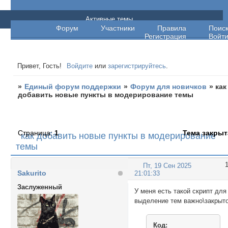
Единый форум поддержки
Активные темы
Форум
Участники
Правила
Поис
Регистрация
Войт
Привет, Гость!
Войдите
или
зарегистрируйтесь
.
»
Единый форум поддержки
»
Форум для новичков
»
как
добавить новые пункты в модерирование темы
Страница:
1
Тема закрыт
как добавить новые пункты в модерирование
темы
Пт, 19 Сен 2025
Sakurito
21:01:33
Заслуженный
У меня есть такой скрипт для
выделение тем важно\закрыт
Код: