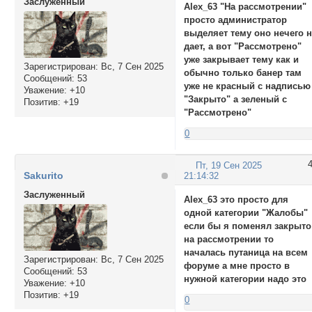
Заслуженный
Alex_63 "На рассмотрении"
просто администратор
выделяет тему оно нечего 
дает, а вот "Рассмотрено"
уже закрывает тему как и
Зарегистрирован
: Вс, 7 Сен 2025
обычно только банер там
Сообщений:
53
уже не красный с надписью
Уважение:
+10
"Закрыто" а зеленый с
Позитив:
+19
"Рассмотрено"
0
Пт, 19 Сен 2025
Sakurito
21:14:32
Заслуженный
Alex_63 это просто для
одной категории "Жалобы"
если бы я поменял закрыто
на рассмотрении то
началась путаница на всем
Зарегистрирован
: Вс, 7 Сен 2025
форуме а мне просто в
Сообщений:
53
нужной категории надо это
Уважение:
+10
Позитив:
+19
0