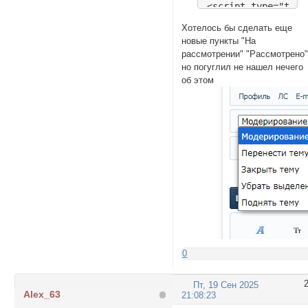
<script type="text
var rows = documen
Хотелось бы сделать еще
var no = 0;

новые пункты "На
for (no = 0; no <=
рассмотрении" "Рассмотрено
    var link = row
но погуглил не нашел нечего
    if (link) {

об этом
        var origin
        var banners
        if (rows[n
            banner
        }

        if (rows[n
            banner
        }

        link.inner
    }

0
}

</script>
Пт, 19 Сен 2025
Alex_63
21:08:23