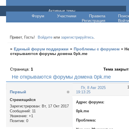
Единый форум поддержки
Активные темы
Форум
Участники
Правила
Поис
Регистрация
Войт
Привет, Гость!
Войдите
или
зарегистрируйтесь
.
»
Единый форум поддержки
»
Проблемы с форумом
»
Н
открываются форумы домена 0pk.me
Страница:
1
Тема закрыт
Не открываются форумы домена 0pk.me
Пт, 8 Авг 2025
Первый
19:13:25
Стремящийся
Адрес форума:
Зарегистрирован
: Вт, 17 Окт 2017
Сообщений:
11
0pk.me
Уважение:
+1
Проблема:
Позитив:
0