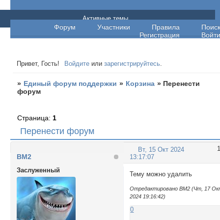
Единый форум поддержки
Активные темы
Форум
Участники
Правила
Поис
Регистрация
Войт
Привет, Гость!
Войдите
или
зарегистрируйтесь
.
»
Единый форум поддержки
»
Корзина
»
Перенести
форум
Страница:
1
Перенести форум
Вт, 15 Окт 2024
BM2
13:17:07
Заслуженный
Тему можно удалить
Отредактировано BM2 (Чт, 17 О
2024 19:16:42)
0