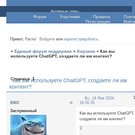
Единый форум поддержки
Активные темы
Форум
Участники
Правила
Поис
Регистрация
Войт
Привет, Гость!
Войдите
или
зарегистрируйтесь
.
»
Единый форум поддержки
»
Корзина
»
Как вы
используете ChatGPT, создаете ли им контент?
Страница:
1
Как вы используете ChatGPT, создаете ли им
контент?
Вс, 14 Янв 2024
BM2
16:55:35
Заслуженный
Как вы используете ChatGPT,
создаете ли им контент?
0