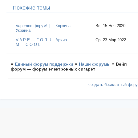
Похожие темы
Vapemod форум! |
Корзина
Вс, 15 Ноя 2020
Украина
V A P E — F O R U
Архив
Ср, 23 Мар 2022
M — C O O L
»
Единый форум поддержки
»
Наши форумы
»
Вейп
форум — форум электронных сигарет
создать бесплатный фор