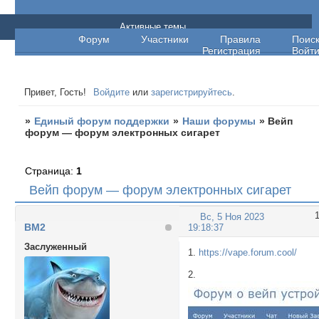
Единый форум поддержки
Активные темы
Форум
Участники
Правила
Поис
Регистрация
Войт
Привет, Гость!
Войдите
или
зарегистрируйтесь
.
»
Единый форум поддержки
»
Наши форумы
»
Вейп
форум — форум электронных сигарет
Страница:
1
Вейп форум — форум электронных сигарет
Вс, 5 Ноя 2023
BM2
19:18:37
Заслуженный
1.
https://vape.forum.cool/
2.