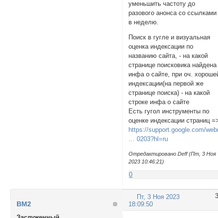
уменьшить частоту до
разового анонса со ссылками
в неделю.
Поиск в гугле и визуальная
оценка индексации по
названию сайта, - на какой
странице поисковика найдена
инфа о сайте, при оч. хороше
индексации(на первой же
странице поиска) - на какой
строке инфа о сайте
Есть гугол инструменты по
оценке индексации страниц =
https://support.google.com/we
… 0203?hl=ru
Отредактировано Deff (Пт, 3 Ноя
2023 10:46:21)
0
Пт, 3 Ноя 2023
BM2
18:09:50
Заслуженный