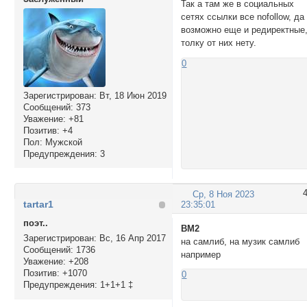
Так а там же в социальных
сетях ссылки все nofollow, да
возможно еще и редиректные
толку от них нету.
0
Зарегистрирован
: Вт, 18 Июн 2019
Сообщений:
373
Уважение:
+81
Позитив:
+4
Пол:
Мужской
Предупреждения:
3
Ср, 8 Ноя 2023
tartar1
23:35:01
поэт..
BM2
Зарегистрирован
: Вс, 16 Апр 2017
на самлиб, на музик самлиб
Сообщений:
1736
например
Уважение:
+208
Позитив:
+1070
0
Предупреждения:
1+1+1 ‡