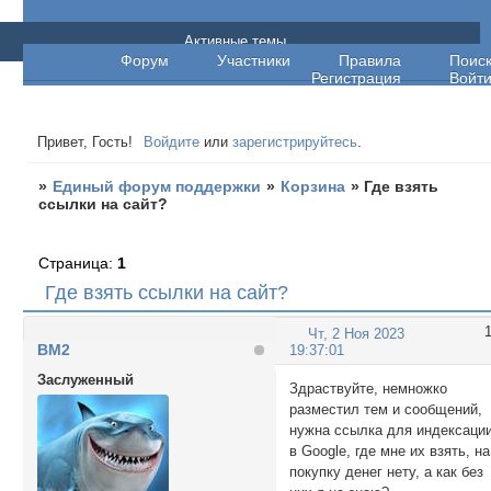
Единый форум поддержки
Активные темы
Форум
Участники
Правила
Поис
Регистрация
Войт
Привет, Гость!
Войдите
или
зарегистрируйтесь
.
»
Единый форум поддержки
»
Корзина
»
Где взять
ссылки на сайт?
Страница:
1
Где взять ссылки на сайт?
Чт, 2 Ноя 2023
BM2
19:37:01
Заслуженный
Здраствуйте, немножко
разместил тем и сообщений,
нужна ссылка для индексаци
в Google, где мне их взять, на
покупку денег нету, а как без