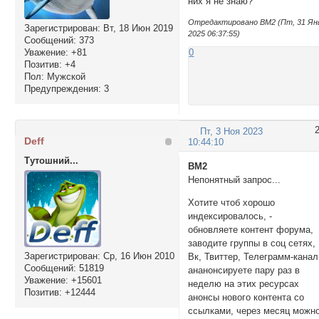
них я не знаю?
Отредактировано BM2 (Пт, 31 Ян
Зарегистрирован
: Вт, 18 Июн 2019
2025 06:37:55)
Сообщений:
373
Уважение:
+81
0
Позитив:
+4
Пол:
Мужской
Предупреждения:
3
Пт, 3 Ноя 2023
Deff
10:44:10
Тутошний...
BM2
Непонятный запрос...
Хотите чтоб хорошо
индексировалось, -
обновляете контент форума,
заводите группы в соц сетях,
Зарегистрирован
: Ср, 16 Июн 2010
Вк, Твиттер, Телеграмм-канал
Сообщений:
51819
ананонсируете пару раз в
Уважение:
+15601
неделю на этих ресурсах
Позитив:
+12444
анонсы нового контента со
ссылками, через месяц можн