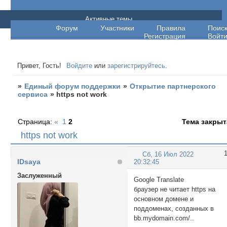
Единый форум поддержки
Активные темы
Форум
Участники
Правила
Поис
Регистрация
Войт
Привет, Гость!
Войдите
или
зарегистрируйтесь
.
»
Единый форум поддержки
»
Открытие партнерского
сервиса
»
https not work
Страница:
«
1
2
Тема закрыт
https not work
Сб, 16 Июл 2022
IDsaya
20:32:45
Заслуженный
Google Translate
браузер не читает https на
основном домене и
поддоменах, созданных в
bb.mydomain.com/..