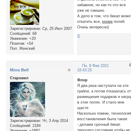
забавное, но как-то это все
уже не смешно.
А дело в том, что бекап може
откатить все,
кроме
полей.
Очень интересно)
Зарегистрирован
: Ср, 25 Июл 2007
Сообщений:
68
0
Уважение:
+20
Позитив:
+54
Пол:
Женский
Пн, 8 Фев 2021
Mirra Bell
18:43:25
Cтарожил
Флор
Я два раза наступала на эти
грабли, а потом отказалась о
размещения подарков и нагр
в этих полях. И стало мне
щасте.
Насколько помню, технологи
восстановления была такая:
Зарегистрирован
: Чт, 3 Апр 2014
- делаем срочный бекап
Сообщений:
2184
текущего состояния чтобы не
Уважение:
+1882