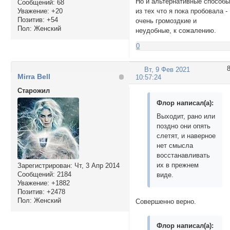
Но и альтернативные способы
Сообщений:
68
из тех что я пока пробовала -
Уважение:
+20
Позитив:
+54
очень громоздкие и
Пол:
Женский
неудобные, к сожалению.
0
Вт, 9 Фев 2021
Mirra Bell
10:57:24
Cтарожил
Флор написал(а):
Выходит, рано или
поздно они опять
слетят, и наверное
нет смысла
восстанавливать
их в прежнем
Зарегистрирован
: Чт, 3 Апр 2014
Сообщений:
2184
виде.
Уважение:
+1882
Позитив:
+2478
Пол:
Женский
Совершенно верно.
Флор написал(а):