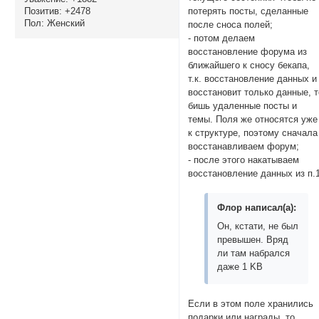
Позитив:
+2478
потерять посты, сделанные
Пол:
Женский
после сноса полей;
- потом делаем
восстановление форума из
ближайшего к сносу бекапа,
т.к. восстановление данных и
восстановит только данные, т
бишь удаленные посты и
темы. Поля же относятся уже
к структуре, поэтому сначала
восстанавливаем форум;
- после этого накатываем
восстановление данных из п.1
Флор написал(а):
Он, кстати, не был
превышен. Вряд
ли там набрался
даже 1 KB
Если в этом поле хранились
подарки или награды, то