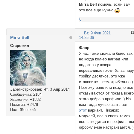
Mirra Bell
помочь, если вам
это все еще нужно
0
1
Вт, 9 Фев 2021
Mirra Bell
14:25:36
Cтарожил
Флор
У нас тоже сначала было так,
но когда кол-во наград или
подарков у юзера
переваливает хотя бы за пару
тройку десятков, это уже
становится несмотрибельно )
Поэтому рано или поздно все
Зарегистрирован
: Чт, 3 Апр 2014
отказываются от показа всего
Сообщений:
2184
этого добра в профиле. ) Но
Уважение:
+1882
Позитив:
+2478
вам тогда лучше взять вот
Пол:
Женский
этот
вариант. Никаких
модулей, все в своих темах,
все выводится в профиль, вс
оформление настраивается. )