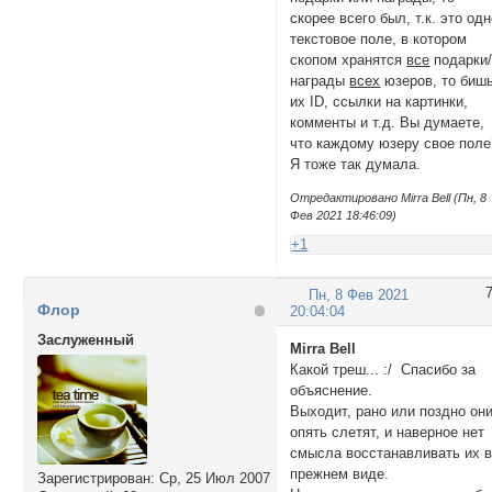
скорее всего был, т.к. это од
текстовое поле, в котором
скопом хранятся
все
подарки
награды
всех
юзеров, то биш
их ID, ссылки на картинки,
комменты и т.д. Вы думаете,
что каждому юзеру свое поле
Я тоже так думала.
Отредактировано Mirra Bell (Пн, 8
Фев 2021 18:46:09)
+1
Пн, 8 Фев 2021
Флор
20:04:04
Заслуженный
Mirra Bell
Какой треш... :/ Спасибо за
объяснение.
Выходит, рано или поздно он
опять слетят, и наверное нет
смысла восстанавливать их 
прежнем виде.
Зарегистрирован
: Ср, 25 Июл 2007