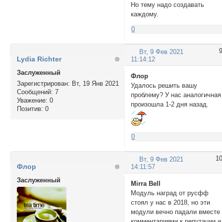
Но тему надо создавать
каждому.
0
Вт, 9 Фев 2021
Lydia Richter
11:14:12
Заслуженный
Флор
Зарегистрирован
: Вт, 19 Янв 2021
Удалось решить вашу
Сообщений:
7
проблему? У нас аналогичная
Уважение:
0
произошла 1-2 дня назад.
Позитив:
0
0
1
Вт, 9 Фев 2021
Флор
14:11:57
Заслуженный
Mirra Bell
Модуль наград от русфф
стоял у нас в 2018, но эти
модули вечно падали вместе
комментариями к репутации и