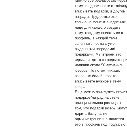
Можно всё реализовать чере
тему: в одном посте в таблиц
вписывать подарки, в другом
награды. Трудоемко это
только на момент внедрения:
надо для каждого создать
тему, каждому вписать ее в
профиль, в каждой теме
заполнить посты с уже
выданными наградами/
подарками. Мы втроем это
сделали где-то за неделю пр
наличии около 50 активных
юзеров. Но потом никаких
головных болей: просто
вписываете нужное в тему
юзера.
Еще можно прикрутить скрип
подарков/наград на стене,
принципиальная разница в
том, что подарки юзеры могу
дарить без участия
администрации и выводится
это в профиль под подписью.