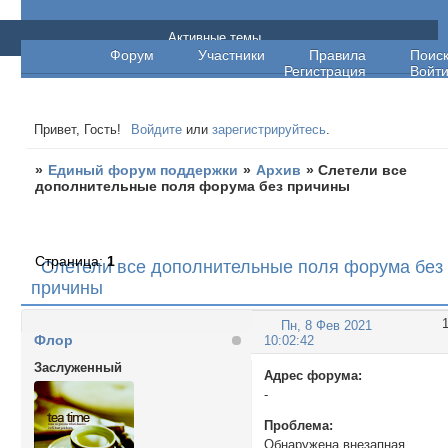
Единый форум поддержки
Активные темы
Форум
Участники
Правила
Поис
Регистрация
Войт
Привет, Гость!
Войдите
или
зарегистрируйтесь
.
»
Единый форум поддержки
»
Архив
»
Слетели все
дополнительные поля форума без причины
Страница:
1
Слетели все дополнительные поля форума без
причины
Пн, 8 Фев 2021
Флор
10:02:42
Заслуженный
Адрес форума:
-
Проблема:
Обнаружена внезапная