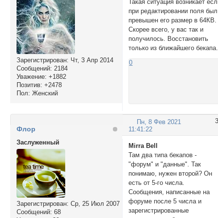
Такая ситуация возникает есл
при редактировании поля был
превышен его размер в 64КB.
Скорее всего, у вас так и
получилось. Восстановить
только из ближайшего бекапа
Зарегистрирован
: Чт, 3 Апр 2014
0
Сообщений:
2184
Уважение:
+1882
Позитив:
+2478
Пол:
Женский
Пн, 8 Фев 2021
Флор
11:41:22
Заслуженный
Mirra Bell
Там два типа бекапов -
"форум" и "данные". Так
понимаю, нужен второй? Он
есть от 5-го числа.
Сообщения, написанные на
форуме после 5 числа и
Зарегистрирован
: Ср, 25 Июл 2007
зарегистрированные
Сообщений:
68