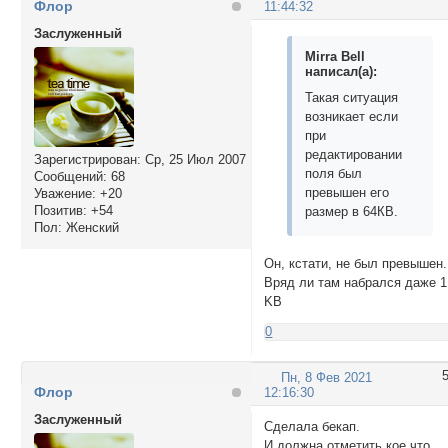
Флор
11:44:32
Заслуженный
Mirra Bell
написал(а):
Такая ситуация
возникает если
при
редактировании
Зарегистрирован
: Ср, 25 Июл 2007
поля был
Сообщений:
68
превышен его
Уважение:
+20
Позитив:
+54
размер в 64КB.
Пол:
Женский
Он, кстати, не был превышен.
Вряд ли там набрался даже 1
KB
0
Пн, 8 Фев 2021
Флор
12:16:30
Заслуженный
Сделала бекап.
И должна отметить кое что