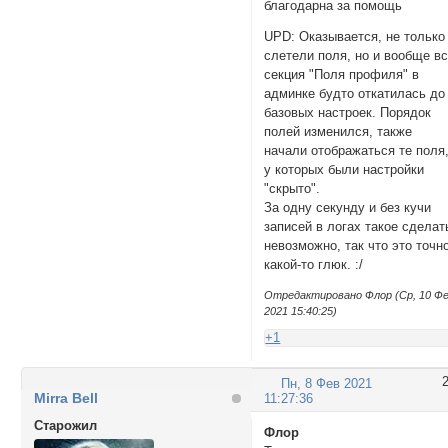
благодарна за помощь
UPD: Оказывается, не только
слетели поля, но и вообще в
секция "Поля профиля" в
админке будто откатилась до
базовых настроек. Порядок
полей изменился, также
начали отображаться те поля
у которых были настройки
"скрыто".
За одну секунду и без кучи
записей в логах такое сделат
невозможно, так что это точн
какой-то глюк. :/
Отредактировано Флор (Ср, 10 Ф
2021 15:40:25)
+1
Пн, 8 Фев 2021
Mirra Bell
11:27:36
Cтарожил
Флор