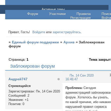
Единый форум поддержки
Активные темы
Форум
Участники
Правила
Поис
Регистрация
Войт
Привет, Гость!
Войдите
или
зарегистрируйтесь
.
»
Единый форум поддержки
»
Архив
»
Заблокирован
форум
Страница:
1
Тема закрыт
Заблокирован форум
Пн, 14 Сен 2020
Андрей747
16:46:47
Стремящийся
Проблема:
Сегодня
Зарегистрирован
: Пн, 14 Сен 2020
администрацией заблокирова
Сообщений:
2
форум. Хотелось бы узнать,
Уважение:
+1
по какой причине, ибо никаки
Позитив:
0
нарушений правил сервиса