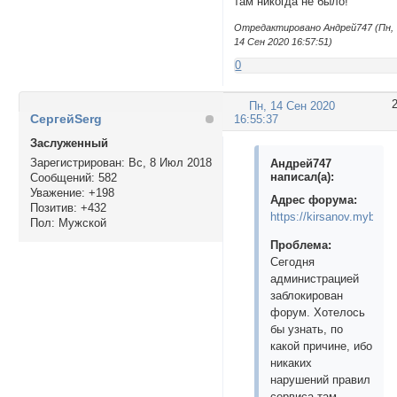
там никогда не было!
Отредактировано Андрей747 (Пн,
14 Сен 2020 16:57:51)
0
Пн, 14 Сен 2020
СергейSerg
16:55:37
Заслуженный
Зарегистрирован
: Вс, 8 Июл 2018
Андрей747
написал(а):
Сообщений:
582
Уважение:
+198
Адрес форума:
Позитив:
+432
https://kirsanov.mybb.ru
Пол:
Мужской
Проблема:
Сегодня
администрацией
заблокирован
форум. Хотелось
бы узнать, по
какой причине, ибо
никаких
нарушений правил
сервиса там