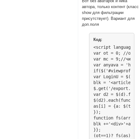
Вот без аватарок и ника
автора, только контент (класс
show для фильтрации
присутствует). Вариант для
доп.поля
Код:
<script language="
var ot = 0; //отоб
var mc = 9;//число
var anyava = 'http
if($('#viewprofile
var LoginU = $('#p
blk = '<article cl
$.get('/export.php
var d2 = $(d).find(
$(d2).each(function
as[i] = {a: $(this
});	

function fs(arr){f
blk +='<div>'+arr[
}};

(ot==1)? fs(as): f