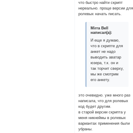
что быстро найти скрипт
нереально. проще версии дл
ролевых начать писать.
Mirra Bell
написал(а):
И еще я думаю,
что в скрипте для
анкет не надо
выводить аватар
юзера, т.к. он и
так торчит сверху,
мы же смотрим
его анкету.
это очевидно. уже много раз
написала, что для ролевых
код будет другим.
в старой версии скрипта у
меня никнеймы в ролевых
вариантах применения были
убраны.