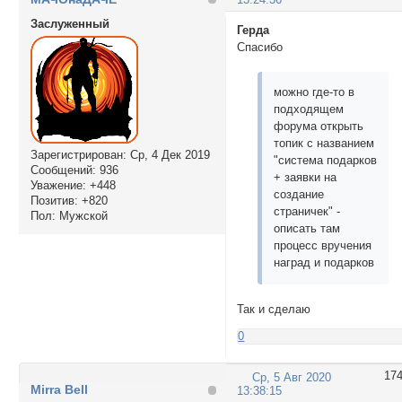
Заслуженный
Герда
Спасибо
можно где-то в
подходящем
форума открыть
топик с названием
Зарегистрирован
: Ср, 4 Дек 2019
"система подарков
Сообщений:
936
+ заявки на
Уважение:
+448
создание
Позитив:
+820
страничек" -
Пол:
Мужской
описать там
процесс вручения
наград и подарков
Так и сделаю
0
17
Ср, 5 Авг 2020
Mirra Bell
13:38:15