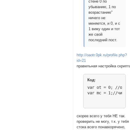
стене 0 по
убыванию, 1 по
возрастанию"
ничего не
меняется, и 0, и с
1 вижу один и тот
же свой
последний пост.
http://oaotr.0pk.ru/profile.php?
id=21
правильная настройка скрипт
Код:
var ot = 0; //отоб
var mc = 1;//число
скорее всего у тебя НЕ так.
проверить не могу, т.к. у тебя
стока всего понавкорячено,