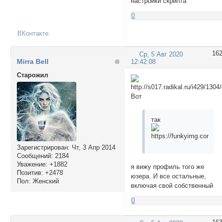
настройки скрипта
0
ВКонтакте
16
Ср, 5 Авг 2020
Mirra Bell
12:42:08
Cтарожил
Вот
так
Зарегистрирован
: Чт, 3 Апр 2014
Сообщений:
2184
Уважение:
+1882
я вижу профиль того же
Позитив:
+2478
юзера. И все остальные,
Пол:
Женский
включая свой собственный
0