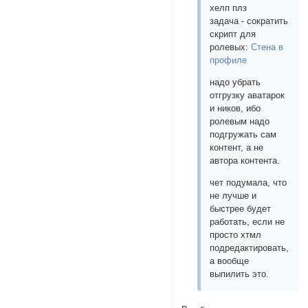
хелп плз
задача - сократить
скрипт для
ролевых:
Стена в
профиле
надо убрать
отгрузку аватарок
и ников, ибо
ролевым надо
подгружать сам
контент, а не
автора контента.
чет подумала, что
не лучше и
быстрее будет
работать, если не
просто хтмл
подредактировать,
а вообще
выпилить это.