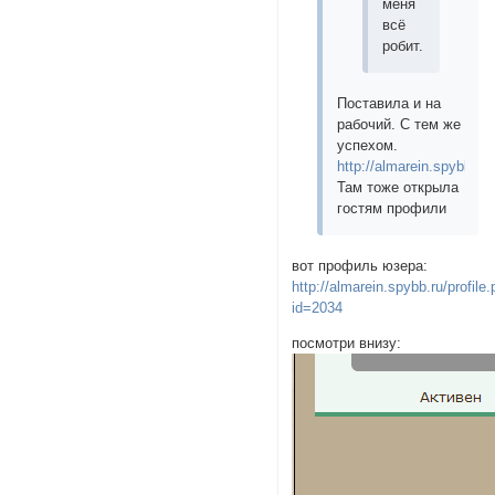
меня
всё
робит.
Поставила и на
рабочий. С тем же
успехом.
http://almarein.spybb.ru/
Там тоже открыла
гостям профили
вот профиль юзера:
http://almarein.spybb.ru/profile
id=2034
посмотри внизу: