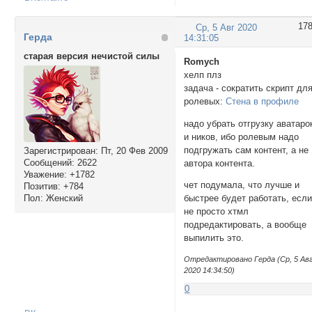
17
Ср, 5 Авг 2020
Герда
14:31:05
старая версия нечистой силы
Romych
хелп плз
задача - сократить скрипт дл
ролевых:
Стена в профиле
надо убрать отгрузку аватаро
и ников, ибо ролевым надо
подгружать сам контент, а не
Зарегистрирован
: Пт, 20 Фев 2009
Сообщений:
2622
автора контента.
Уважение:
+1782
чет подумала, что лучше и
Позитив:
+784
Пол:
Женский
быстрее будет работать, есл
не просто хтмл
подредактировать, а вообще
выпилить это.
Отредактировано Герда (Ср, 5 Ав
2020 14:34:50)
0