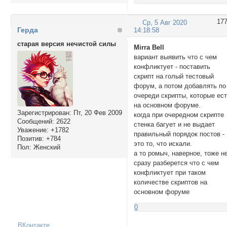
17
Ср, 5 Авг 2020
Герда
14:18:58
старая версия нечистой силы
Mirra Bell
вариант выявить что с чем
конфликтует - поставить
скрипт на голый тестовый
форум, а потом добавлять по
очереди скрипты, которые ес
на основном форуме.
Зарегистрирован
: Пт, 20 Фев 2009
когда при очередном скрипте
Сообщений:
2622
стенка багует и не выдает
Уважение:
+1782
правильный порядок постов -
Позитив:
+784
это то, что искали.
Пол:
Женский
а то ромыч, наверное, тоже н
сразу разберется что с чем
конфликтует при таком
количестве скриптов на
основном форуме
0
ВКонтакте