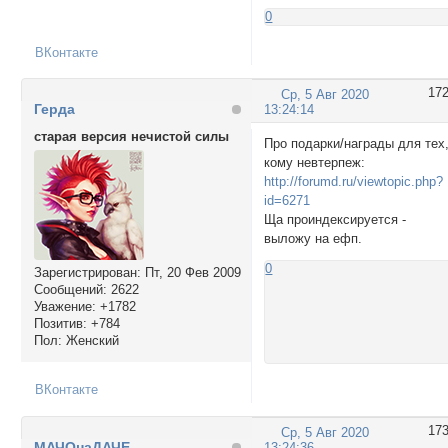
0
ВКонтакте
17
Ср, 5 Авг 2020
Герда
13:24:14
старая версия нечистой силы
Про подарки/награды для тех
кому невтерпеж:
http://forumd.ru/viewtopic.php?
id=6271
Ща проиндексируется -
выложу на ефп.
0
Зарегистрирован
: Пт, 20 Фев 2009
Сообщений:
2622
Уважение:
+1782
Позитив:
+784
Пол:
Женский
ВКонтакте
17
Ср, 5 Авг 2020
МАЧОнаДАЧЕ
13:24:36