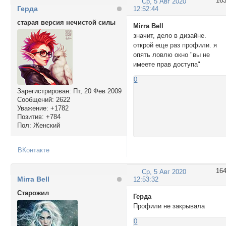
16
Ср, 5 Авг 2020
Герда
12:52:44
старая версия нечистой силы
Mirra Bell
значит, дело в дизайне.
открой еще раз профили. я
опять ловлю окно "вы не
имеете прав доступа"
0
Зарегистрирован
: Пт, 20 Фев 2009
Сообщений:
2622
Уважение:
+1782
Позитив:
+784
Пол:
Женский
ВКонтакте
16
Ср, 5 Авг 2020
Mirra Bell
12:53:32
Cтарожил
Герда
Профили не закрывала
0