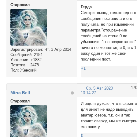
Cтарожил
Герда
Смотри: вывод только одного
сообщения поставила и его
получила, но при изменении
параметра "отображение
сообщений на стене 0 по
убыванию, 1 по возрастанию"
ничего не меняется, и 0, и с 1
Зарегистрирован
: Чт, 3 Апр 2014
вижу один и тот же свой
Сообщений:
2184
последний пост.
Уважение:
+1882
Позитив:
+2478
+1
Пол:
Женский
17
Ср, 5 Авг 2020
Mirra Bell
13:14:27
Cтарожил
И еще я думаю, что в скрипт
для анкет не надо выводить
аватар юзера, т.к. он и так
торчит сверху, мы же смотри
его анкету.
0