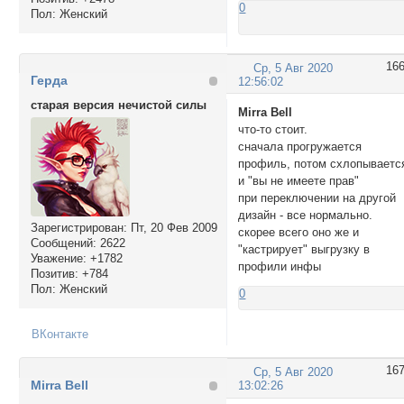
0
Пол:
Женский
16
Ср, 5 Авг 2020
Герда
12:56:02
старая версия нечистой силы
Mirra Bell
что-то стоит.
сначала прогружается
профиль, потом схлопываетс
и "вы не имеете прав"
при переключении на другой
дизайн - все нормально.
Зарегистрирован
: Пт, 20 Фев 2009
скорее всего оно же и
Сообщений:
2622
"кастрирует" выгрузку в
Уважение:
+1782
профили инфы
Позитив:
+784
Пол:
Женский
0
ВКонтакте
16
Ср, 5 Авг 2020
Mirra Bell
13:02:26