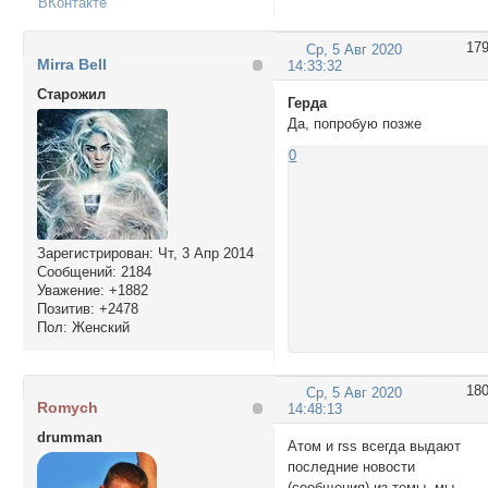
ВКонтакте
17
Ср, 5 Авг 2020
Mirra Bell
14:33:32
Cтарожил
Герда
Да, попробую позже
0
Зарегистрирован
: Чт, 3 Апр 2014
Сообщений:
2184
Уважение:
+1882
Позитив:
+2478
Пол:
Женский
18
Ср, 5 Авг 2020
Romych
14:48:13
drumman
Атом и rss всегда выдают
последние новости
(сообщения) из темы, мы