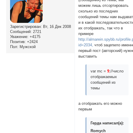
можем лишь отсортировать
сколько из последних
сообщений темы нам выдава
и в какой последовательност
Зарегистрирован
: Вт, 16 Дек 2008
их отображать, так что в
Сообщений:
2721
примере
Уважение:
+4175
http://almarein.spybb.ru/profile
Позитив:
+2424
id=2034,
чтоб зацепило именн
Пол:
Мужской
первый пост (авторский) нужн
выставить
var mc =
9
;//число
отображаемых
сообщений из
темы
а отображать его можно
первым
Герда написал(а):
Romych