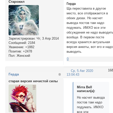
Cтарожил
Герда
Ща переставила в другое
место, все отображается в
обоих дизах. Но насчет
вывода постов там надо
подумать. ИМХО все эти
обсуждения не надо выводит
вообще. В первом посте
Зарегистрирован
: Чт, 3 Апр 2014
всегда хранится актуальная
Сообщений:
2184
версия анкеты, вот его и надо
Уважение:
+1882
Позитив:
+2478
выводить.
Пол:
Женский
0
16
Ср, 5 Авг 2020
Герда
13:04:43
старая версия нечистой силы
Mirra Bell
написал(а):
Но насчет вывода
постов там надо
подумать. ИМХО
все эти