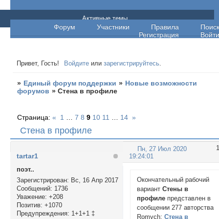
Единый форум поддержки
Активные темы
Форум
Участники
Правила
Поис
Регистрация
Войт
Привет, Гость!
Войдите
или
зарегистрируйтесь
.
»
Единый форум поддержки
»
Новые возможности
форумов
»
Стена в профиле
Страница:
«
1
…
7
8
9
10
11
…
14
»
Стена в профиле
Пн, 27 Июл 2020
tartar1
19:24:01
поэт..
Окончательный рабочий
Зарегистрирован
: Вс, 16 Апр 2017
Сообщений:
1736
вариант
Стены в
Уважение:
+208
профиле
представлен в
Позитив:
+1070
сообщении 277 авторства
Предупреждения:
1+1+1 ‡
Romych:
Стена в