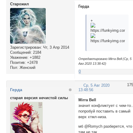
Cтарожил
Герда
+
Зарегистрирован
: Чт, 3 Апр 2014
Сообщений:
2184
Уважение:
+1882
Отредактировано Mirra Bell (Ср, 5
Позитив:
+2478
Авг 2020 13:38:42)
Пол:
Женский
0
17
Ср, 5 Авг 2020
Герда
13:48:56
старая версия нечистой силы
Mirra Bell
значит конфликтует с чем-то..
попробуй поставить в самый
верх хтмл-низа.
мб @Romych разберется, что
там не так...