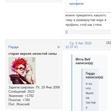
профиле
можно прикрепить какуюто
тему в развернутом виде в
профиль чтоб как стена
0
16
Ср, 5 Авг 2020
Герда
12:37:41
старая версия нечистой силы
Mirra Bell
написал(а):
Герда
написал(а):
я хз,
Зарегистрирован
: Пт, 20 Фев 2009
что
Сообщений:
2622
было
Уважение:
+1782
на
Позитив:
+784
тестовом,
Пол:
Женский
у