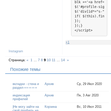
blk +='<a href="/v
$('#profile-signat
$('div[id*="s-"]')
if( $(this).find('
});

});}

</script>
+1
Instagram
Страница:
«
1
…
7
8
9
10
11
…
14
»
Похожие темы
вкладки - стена и
Архив
Ср, 29 Июл 2020
раздел-==-=-=-=
индексация
Архив
Пн, 3 Авг 2020
профилей
|Не могу зайти на
Корзина
Вс, 10 Июл 2011
свой профиль на