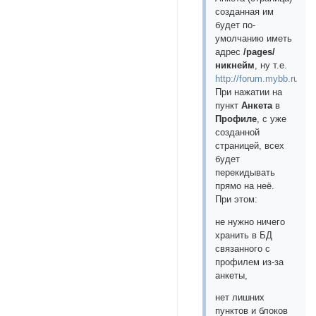
созданная им
будет по-
умолчанию иметь
адрес
/pages/
никнейм
, ну т.е.
http://forum.mybb.ru/p
При нажатии на
пункт
Анкета
в
Профиле
, с уже
созданной
страницей, всех
будет
перекидывать
прямо на неё.
При этом:
не нужно ничего
хранить в БД
связанного с
профилем из-за
анкеты,
нет лишних
пунктов и блоков