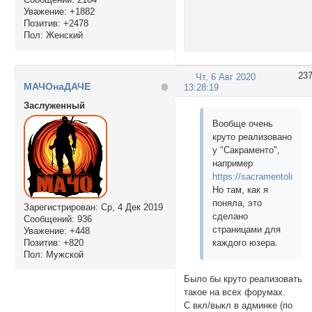
Уважение:
+1882
Позитив:
+2478
Пол:
Женский
23
Чт, 6 Авг 2020
МАЧОнаДАЧЕ
13:28:19
Заслуженный
Вообще очень
круто реализовано
у "Сакраменто",
например
https://sacramentolife.r
Но там, как я
поняла, это
Зарегистрирован
: Ср, 4 Дек 2019
сделано
Сообщений:
936
страницами для
Уважение:
+448
каждого юзера.
Позитив:
+820
Пол:
Мужской
Было бы круто реализовать
такое на всех форумах.
С вкл/выкл в админке (по