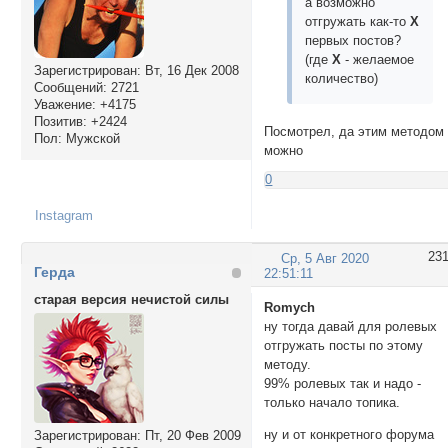
а возможно
отгружать как-то
Х
первых постов?
(где
Х
- желаемое
Зарегистрирован
: Вт, 16 Дек 2008
количество)
Сообщений:
2721
Уважение:
+4175
Позитив:
+2424
Посмотрел, да этим методом
Пол:
Мужской
можно
0
Instagram
23
Ср, 5 Авг 2020
Герда
22:51:11
старая версия нечистой силы
Romych
ну тогда давай для ролевых
отгружать посты по этому
методу.
99% ролевых так и надо -
только начало топика.
ну и от конкретного форума
Зарегистрирован
: Пт, 20 Фев 2009