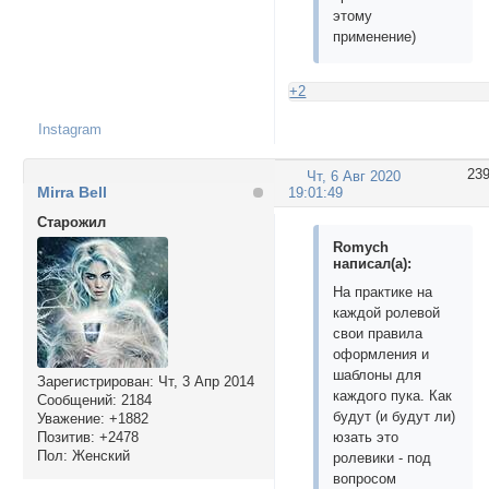
этому
применение)
+2
Instagram
23
Чт, 6 Авг 2020
Mirra Bell
19:01:49
Cтарожил
Romych
написал(а):
На практике на
каждой ролевой
свои правила
оформления и
шаблоны для
Зарегистрирован
: Чт, 3 Апр 2014
каждого пука. Как
Сообщений:
2184
будут (и будут ли)
Уважение:
+1882
Позитив:
+2478
юзать это
Пол:
Женский
ролевики - под
вопросом