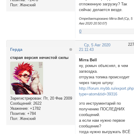
отложенную загрузку? Так
Пол:
Женский
сейчас делается везде.
Отредактировано Mirra Bell (Ср, 5
Авг 2020 20:50:07)
0
22
Ср, 5 Авг 2020
Герда
21:11:43
старая версия нечистой силы
Mirra Bell
ну, ромыч объяснял, в чем
загвоздка.
отгрузка топика происходит
через такую штуку:
http://forum.mybb.ru/export.ph
type=atom&tid=39316
Зарегистрирован
: Пт, 20 Фев 2009
Сообщений:
2622
это инструментарий по
Уважение:
+1782
получению ПОСЛЕДНИХ
Позитив:
+784
сообщений.
Пол:
Женский
а если нам нужно первое
сообщение?
тогда нужно выгружать ВСЁ