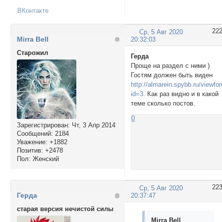
ВКонтакте
22
Ср, 5 Авг 2020
Mirra Bell
20:32:03
Cтарожил
Герда
Проще на раздел с ними )
Гостям должен быть виден
http://almarein.spybb.ru/viewf
id=3.
Как раз видно и в какой
теме сколько постов.
0
Зарегистрирован
: Чт, 3 Апр 2014
Сообщений:
2184
Уважение:
+1882
Позитив:
+2478
Пол:
Женский
22
Ср, 5 Авг 2020
Герда
20:37:47
старая версия нечистой силы
Mirra Bell