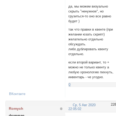
да, мы можем визуально
скрыть "ненужное", но
грузиться-то оно все равно
будет )
так что правки в квенте (при
желании юзать скрипт)
желательно отдельно
обсуждать.
либо дублировать квенту
отдельно.
если второй вариант, то +
можно не только квенту а
любую хронологию пихнуть,
инвентарь - че угодно.
0
ВКонтакте
22
Ср, 5 Авг 2020
Romych
22:05:02
drumman