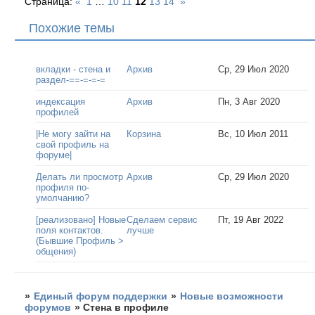
Страница:
«
1
…
10
11
12
13
14
»
Похожие темы
вкладки - стена и
Архив
Ср, 29 Июл 2020
раздел-==-=-=-=
индексация
Архив
Пн, 3 Авг 2020
профилей
|Не могу зайти на
Корзина
Вс, 10 Июл 2011
свой профиль на
форуме|
Делать ли просмотр
Архив
Ср, 29 Июл 2020
профиля по-
умолчанию?
[реализовано] Новые
Сделаем сервис
Пт, 19 Авг 2022
поля контактов.
лучше
(Бывшие Профиль >
общения)
»
Единый форум поддержки
»
Новые возможности
форумов
»
Стена в профиле