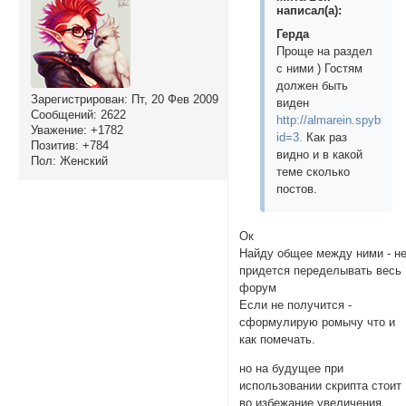
написал(а):
Герда
Проще на раздел
с ними ) Гостям
должен быть
Зарегистрирован
: Пт, 20 Фев 2009
виден
Сообщений:
2622
http://almarein.spybb.ru
Уважение:
+1782
id=3.
Как раз
Позитив:
+784
видно и в какой
Пол:
Женский
теме сколько
постов.
Ок
Найду общее между ними - н
придется переделывать весь
форум
Если не получится -
сформулирую ромычу что и
как помечать.
но на будущее при
использовании скрипта стоит
во избежание увеличения