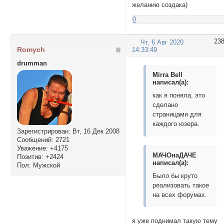
желанию создака)
0
23
Чт, 6 Авг 2020
Romych
14:33:49
drumman
Mirra Bell
написал(а):
как я поняла, это
сделано
страницами для
каждого юзера.
Зарегистрирован
: Вт, 16 Дек 2008
Сообщений:
2721
Уважение:
+4175
МАЧОнаДАЧЕ
Позитив:
+2424
написал(а):
Пол:
Мужской
Было бы круто
реализовать такое
на всех форумах.
я уже поднимал такую тему