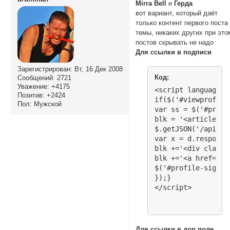
Mirra Bell
и
Герда
вот вариант, который даёт
только контент первого поста
темы, никаких других при это
постов скрывать не надо
Для ссылки в подписи
Зарегистрирован
: Вт, 16 Дек 2008
Код:
Сообщений:
2721
Уважение:
+4175
<script language="
Позитив:
+2424
if($('#viewprofile
Пол:
Мужской
var ss = $('#profi
blk = '<article cl
$.getJSON('/api.ph
var x = d.response;
blk +='<div class=
blk +='<a href="/v
$('#profile-signat
});}

</script>
Для ссылки в доп.поле