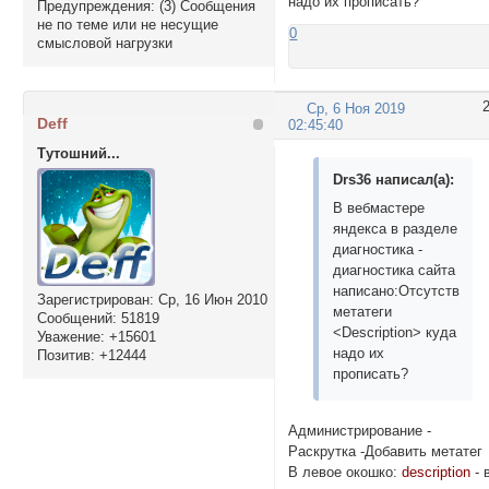
надо их прописать?
Предупреждения:
(3) Сообщения
не по теме или не несущие
0
смысловой нагрузки
Ср, 6 Ноя 2019
Deff
02:45:40
Тутошний...
Drs36 написал(а):
В вебмастере
яндекса в разделе
диагностика -
диагностика сайта
написано:Отсутствуют
Зарегистрирован
: Ср, 16 Июн 2010
метатеги
Сообщений:
51819
<Description> куда
Уважение:
+15601
надо их
Позитив:
+12444
прописать?
Администрирование -
Раскрутка -Добавить метатег
В левое окошко:
description
- 