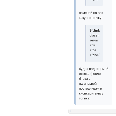
поменяй на вот
такую строчку:
$('
.linksb
')
.after
(
class="TopicSta
темы:
<b>
</b>
</div>');
будет над формой
ответа (после
блока с
пагинацией
постраницам и
кнопками внизу
топика)
0