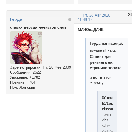
2
Пт, 28 Авг 2020
Герда
11:49:17
старая версия нечистой силы
МАЧОнаДАЧЕ
Герда написал(а):
вставляй себе
Скрипт для
рейтинга на
Зарегистрирован
: Пт, 20 Фев 2009
странице топика
Сообщений:
2622
и вот в этой
Уважение:
+1782
Позитив:
+784
строчку:
Пол:
Женский
$('.main
h1').append('<div
class="TopicSta
темы:
<b>
</b>
</div>');