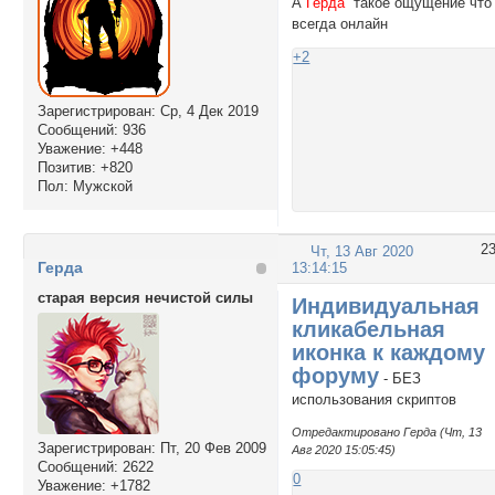
А
Герда
такое ощущение что
всегда онлайн
+2
Зарегистрирован
: Ср, 4 Дек 2019
Сообщений:
936
Уважение:
+448
Позитив:
+820
Пол:
Мужской
2
Чт, 13 Авг 2020
Герда
13:14:15
старая версия нечистой силы
Индивидуальная
кликабельная
иконка к каждому
форуму
- БЕЗ
использования скриптов
Отредактировано Герда (Чт, 13
Зарегистрирован
: Пт, 20 Фев 2009
Авг 2020 15:05:45)
Сообщений:
2622
0
Уважение:
+1782