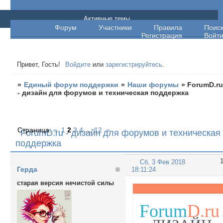
Единый форум поддержки
Активные темы
Форум
Участники
Правила
Поис
Регистрация
Войт
Привет, Гость!
Войдите
или
зарегистрируйтесь
.
»
Единый форум поддержки
»
Наши форумы
»
ForumD.r
- дизайн для форумов и техническая поддержка
Страница:
«
1
2
3
4
…
12
»
ForumD.ru - дизайн для форумов и техническая
поддержка
Сб, 3 Фев 2018
Герда
18:11:24
старая версия нечистой силы
Forum
D.ru