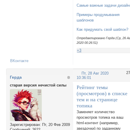
Самые важные задачи дизайн
Примеры продумывания
шаблонов
Как придумать свой шаблон?
Отредактировано Герда (Ср, 26 А
2020 00:26:51)
+3
ВКонтакте
2
Пт, 28 Авг 2020
Герда
10:36:01
старая версия нечистой силы
Рейтинг темы
(просмотров) в списке
тем и на странице
топика
Заменяет количество
просмотров топика на ваш
html-контент (например,
Зарегистрирован
: Пт, 20 Фев 2009
звездочки) по заданному
Сообщений:
2622