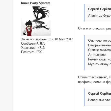
Inner Party System
Сергей Серёги
А вип где буде
Он и его плюшки при
Зарегистрирован
: Ср, 10 Май 2017
Отключение ре
Сообщений:
873
Неограниченная
Уважение:
+713
Снятие лимита
Позитив:
+702
Антицензор.
Режим скрытно
Мульти-аккаун
Опции "пассивные", т
профили, если на фо
Сергей Серёги
Наверняка это