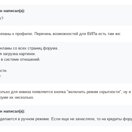
н написал(а):
т?
вязаны к профилю. Перечень возможностей для ВИПа есть там же:
кламы со всех страниц форума.
 загрузка картинок.
 в системе отношений.
сти.
т
олько для инвиза появляется кнопка "включить режим скрытности", ну и
руме их несколько.
н написал(а):
 делается в ручном режиме. Если еще не зачисляли, то на кредиты фо