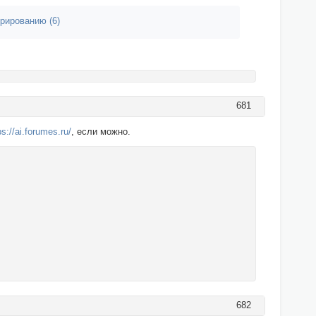
рированию (6)
681
ps://ai.forumes.ru/
, если можно.
682