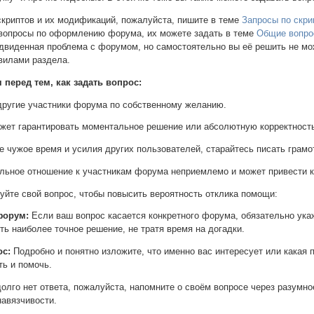
скриптов и их модификаций, пожалуйста, пишите в теме
Запросы по скри
 вопросы по оформлению форума, их можете задать в теме
Общие вопро
едвиденная проблема с форумом, но самостоятельно вы её решить не м
вилами раздела.
перед тем, как задать вопрос:
другие участники форума по собственному желанию.
жет гарантировать моментальное решение или абсолютную корректность
е чужое время и усилия других пользователей, старайтесь писать грамо
ельное отношение к участникам форума неприемлемо и может привести к
йте свой вопрос, чтобы повысить вероятность отклика помощи:
форум:
Если ваш вопрос касается конкретного форума, обязательно ука
ь наиболее точное решение, не тратя время на догадки.
ос:
Подробно и понятно изложите, что именно вас интересует или какая
ть и помочь.
олго нет ответа, пожалуйста, напомните о своём вопросе через разумное
навязчивости.