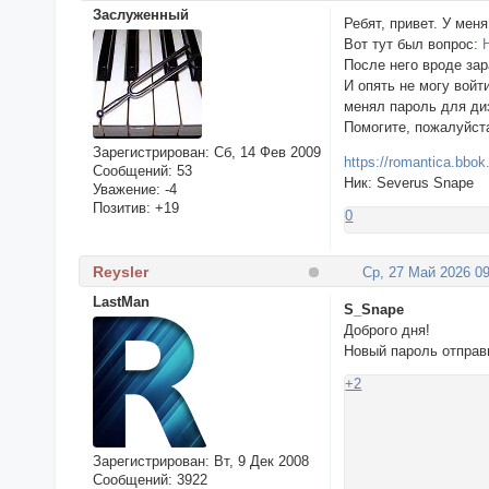
Заслуженный
Ребят, привет. У мен
Вот тут был вопрос:
После него вроде за
И опять не могу войт
менял пароль для диз
Помогите, пожалуйста
Зарегистрирован
: Сб, 14 Фев 2009
https://romantica.bbok.
Сообщений:
53
Ник: Severus Snape
Уважение:
-4
Позитив:
+19
0
Reysler
Ср, 27 Май 2026 09
LastMan
S_Snape
Доброго дня!
Новый пароль отправ
+2
Зарегистрирован
: Вт, 9 Дек 2008
Сообщений:
3922