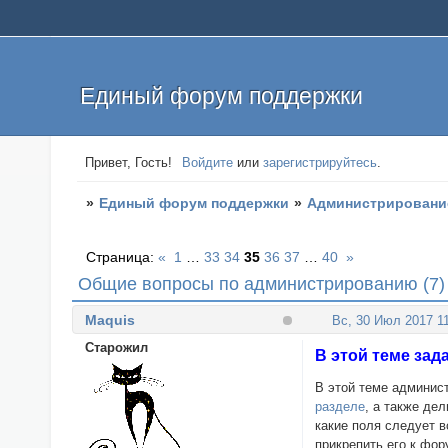
Единый форум поддержки
Привет, Гость!
Войдите
или
зарегистрируйтесь
.
»
Единый форум поддержки
»
Администрировани
Страница:
«
1
…
33
34
35
36
37
…
40
»
Общие вопросы по администрированию (7)
Maquis
Вс, 30 Июл 2017 11
Cтарожил
В этой теме за
В этой теме админис
разделе
, а также де
какие поля следует в
прикрепить его к фор