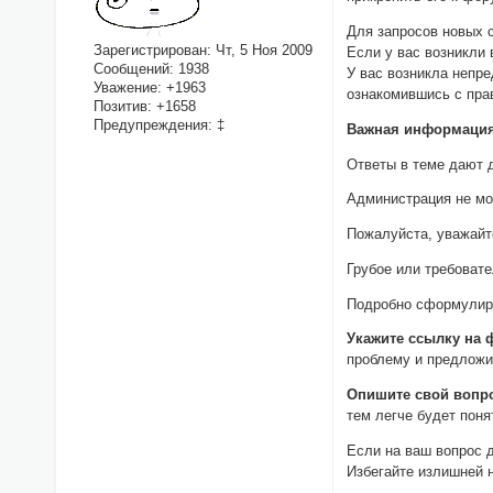
Для запросов новых 
Зарегистрирован
: Чт, 5 Ноя 2009
Если у вас возникли
Сообщений:
1938
У вас возникла непр
Уважение:
+1963
ознакомившись с пра
Позитив:
+1658
Предупреждения:
‡
Важная информация 
Ответы в теме дают 
Администрация не мо
Пожалуйста, уважайт
Грубое или требоват
Подробно сформулиру
Укажите ссылку на 
проблему и предложит
Опишите свой вопр
тем легче будет поня
Если на ваш вопрос д
Избегайте излишней 