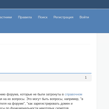
астники
Правила
Поиск
Регистрация
Войти
1
анию форума, которые не были затронуты в
справочном
 на их вопросы. Это могут быть вопросы, например, "в
ателя на форуме", "как зарегистрировать домен и
росы по функциональности некоторых скриптов.