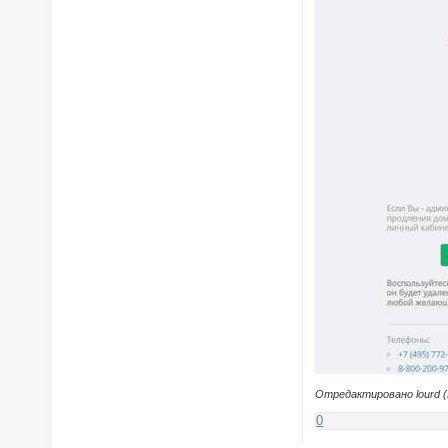
Отредактировано lourd (
0