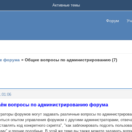
Активные темы
Форум
Уч
е форума
»
Общие вопросы по администрированию (7)
:01:06
даём вопросы по администрированию форума
траторы форумов могут задавать различные вопросы по администриров
литься опытом управления форумом с другими администраторами, отвечая
ставлять код конкретного скрипта", "как заблокировать подсеть пользов
уму" и прочие подобные. В этой же теме вы также можете задавать воп