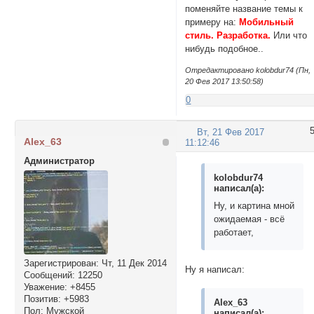
поменяйте название темы к
примеру на:
Мобильный
стиль. Разработка.
Или что
нибудь подобное..
Отредактировано kolobdur74 (Пн,
20 Фев 2017 13:50:58)
0
Вт, 21 Фев 2017
Alex_63
11:12:46
Администратор
kolobdur74
написал(а):
Ну, и картина мной
ожидаемая - всё
работает,
Зарегистрирован
: Чт, 11 Дек 2014
Ну я написал:
Сообщений:
12250
Уважение:
+8455
Позитив:
+5983
Alex_63
Пол:
Мужской
написал(а):