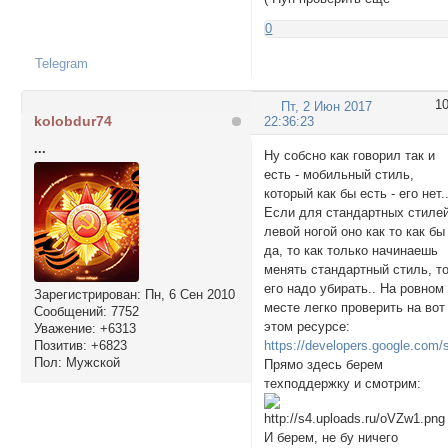
0
Telegram
1
Пт, 2 Июн 2017
kolobdur74
22:36:23
...
Ну собсно как говорил так и
есть - мобильный стиль,
который как бы есть - его нет.
Если для стандартных стиле
левой ногой оно как то как бы
да, то как только начинаешь
менять стандартный стиль, т
его надо убирать.. На ровном
Зарегистрирован
: Пн, 6 Сен 2010
месте легко проверить на вот
Сообщений:
7752
этом ресурсе:
Уважение:
+6313
Позитив:
+6823
https://developers.google.com/
Пол:
Мужской
Прямо здесь берем
техподдержку и смотрим:
И берем, не бу ничего