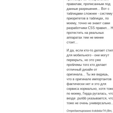
правилам, прописанным под
данные разрешения... Вот с
таблицами сложнее - систему
приоритетов в таблицах, по
моему, точно не знают сами
разработчики CSS правил... 
протестить на реальных
аппаратах тем не менее
стоит...
И да, если кто-то делает сти
для мобильного - они могут
перекрыть, но это уже
проблемы того кто делает
отличный дизайн от
оригинала... Ты же видишь,
что в оригинале импортантов
фактически нет и это для
сервиса нормально, хотя тож
по моему, Герда ругалась, чт
везде .punbb указывается, чт
тоже не очень универсально..
Отредактировано kolobdur74 (Вт,