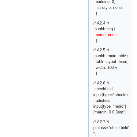
padding: 0;
list-style: none;
}
/* A2.4 */
.punbb img {
border:none
}
/* A2.5 */
.punbb .main table {
table-layout: fixed;
width: 100%;
}
/* A2.6 */
.checkfield
input[type="checkbox"],
.radiofield
input[type="radio"]
{margin: 0 0.3em;}
/* A2.7 */
p[class="checkfield"]
*,