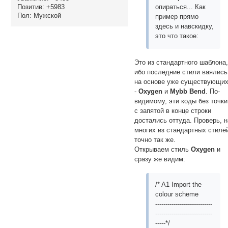
Позитив:
+5983
опираться... Как
Пол:
Мужской
пример прямо
здесь и навскидку,
это что такое:
Это из стандартного шаблона
ибо последние стили ваялись
на основе уже существующи
-
Oxygen
и
Mybb Bend
. По-
видимому, эти коды без точки
с запятой в конце строки
достались оттуда. Проверь, н
многих из стандартных стиле
точно так же.
Открываем стиль
Oxygen
и
сразу же видим:
/* A1 Import the
colour scheme
----------------------------
----------------------------
-----*/