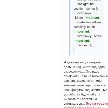
background-
position: center 0;
overflow-x:
hidden
!important
;
-webkit-overflow-
scrolling: touch
!important
;
overflow-y: scroll
!important
;
z-index: 1;
}
Я даже не хочу смотреть
дальше код, и это под одно
разрешение.... Это надо
отключать - это не мобильны
вариант, более того люди,
которые хотят адаптировать
свои форумы под мобильные
устройства будут об эти
импортанты постоянно
спотыкаться...
Это на уровн