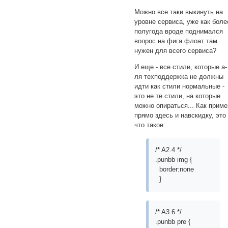
Можно все таки выкинуть на
уровне сервиса, уже как боле
полугода вроде поднимался
вопрос на фига флоат там
нужен для всего сервиса?
И еще - все стили, которые а-
ля техподдержка не должны
идти как стили нормальные -
это не те стили, на которые
можно опираться... Как приме
прямо здесь и навскидку, это
что такое:
/* A2.4 */
.punbb img {
border:none
}
/* A3.6 */
.punbb pre {