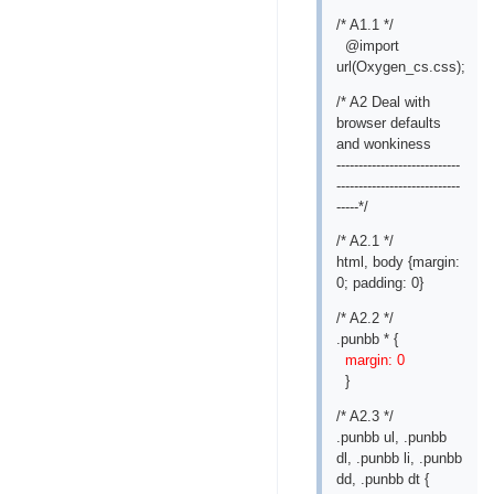
/* A1.1 */
@import
url(Oxygen_cs.css);
/* A2 Deal with
browser defaults
and wonkiness
----------------------------
----------------------------
-----*/
/* A2.1 */
html, body {margin:
0; padding: 0}
/* A2.2 */
.punbb * {
margin: 0
}
/* A2.3 */
.punbb ul, .punbb
dl, .punbb li, .punbb
dd, .punbb dt {