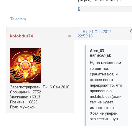
0
Telegram
Вт, 21 Фев 2017
kolobdur74
22:52:18
...
Alex_63
написал(а):
Ну на мобильном-
то они тож
срабатывают, и
скорее всего
перекроют то, что
Зарегистрирован
: Пн, 6 Сен 2010
прописано в
Сообщений:
7752
mobile.5.css(если
Уважение:
+6313
Позитив:
+6823
там не будет
Пол:
Мужской
импортантов)...
Хотя не уверен,
это тестить нун