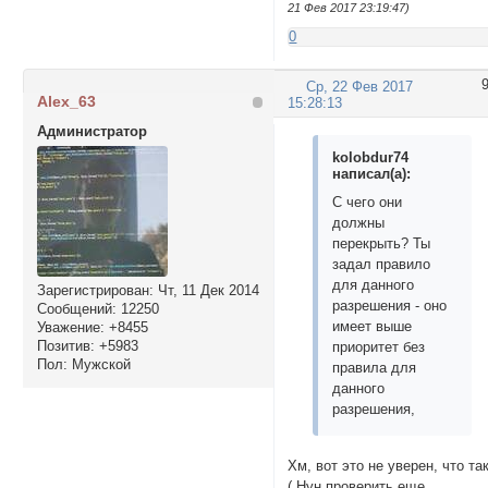
21 Фев 2017 23:19:47)
0
Ср, 22 Фев 2017
Alex_63
15:28:13
Администратор
kolobdur74
написал(а):
С чего они
должны
перекрыть? Ты
задал правило
для данного
Зарегистрирован
: Чт, 11 Дек 2014
разрешения - оно
Сообщений:
12250
имеет выше
Уважение:
+8455
Позитив:
+5983
приоритет без
Пол:
Мужской
правила для
данного
разрешения,
Хм, вот это не уверен, что та
( Нун проверить еще