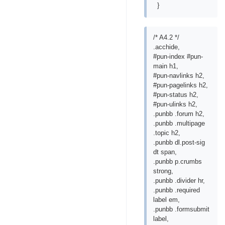
}
/* A4.2 */
.acchide,
#pun-index #pun-
main h1,
#pun-navlinks h2,
#pun-pagelinks h2,
#pun-status h2,
#pun-ulinks h2,
.punbb .forum h2,
.punbb .multipage
.topic h2,
.punbb dl.post-sig
dt span,
.punbb p.crumbs
strong,
.punbb .divider hr,
.punbb .required
label em,
.punbb .formsubmit
label,