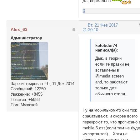
Да, нормально
0
Вт, 21 Фев 2017
Alex_63
21:20:10
Администратор
kolobdur74
написал(а):
Дык, в теории
если те правки не
вставлены в
@media screen
and, то работают
Зарегистрирован
: Чт, 11 Дек 2014
только для
Сообщений:
12250
обычного стиля..
Уважение:
+8455
Позитив:
+5983
Пол:
Мужской
Ну на мобильном-то они тож
срабатывают, и скорее всего
перекроют то, что прописано 
mobile.5.css(если там не буд
импортантов)... Хотя не
уверен, это тестить нун