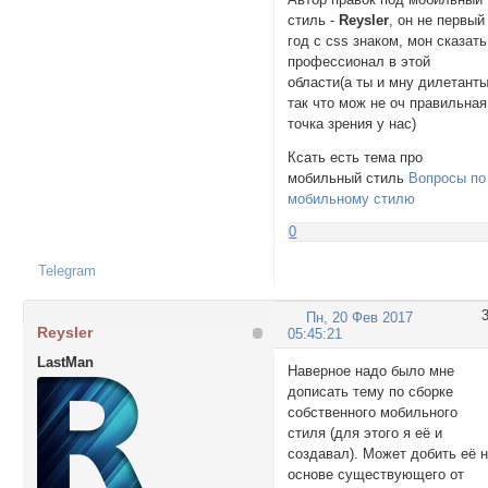
стиль -
Reysler
, он не первый
год с css знаком, мон сказать
профессионал в этой
области(а ты и мну дилетанты
так что мож не оч правильная
точка зрения у нас)
Ксать есть тема про
мобильный стиль
Вопросы по
мобильному стилю
0
Telegram
Пн, 20 Фев 2017
Reysler
05:45:21
LastMan
Наверное надо было мне
дописать тему по сборке
собственного мобильного
стиля (для этого я её и
создавал). Может добить её 
основе существующего от