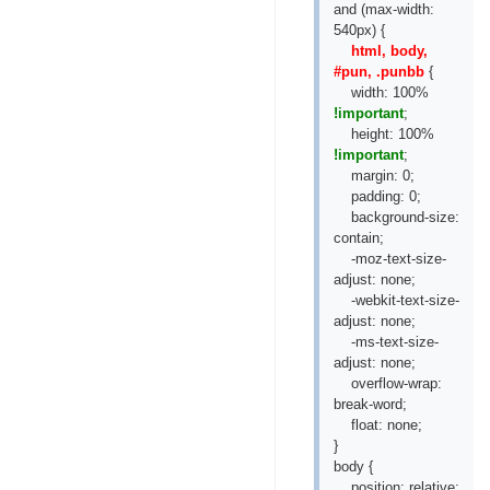
and (max-width:
540px) {
html, body,
#pun, .punbb
{
width: 100%
!important
;
height: 100%
!important
;
margin: 0;
padding: 0;
background-size:
contain;
-moz-text-size-
adjust: none;
-webkit-text-size-
adjust: none;
-ms-text-size-
adjust: none;
overflow-wrap:
break-word;
float: none;
}
body {
position: relative;