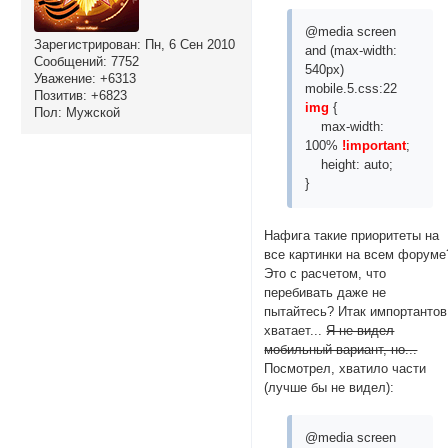
@media screen
Зарегистрирован
: Пн, 6 Сен 2010
and (max-width:
Сообщений:
7752
540px)
Уважение:
+6313
mobile.5.css:22
Позитив:
+6823
img
{
Пол:
Мужской
max-width:
100%
!important
;
height: auto;
}
Нафига такие приоритеты на
все картинки на всем форуме
Это с расчетом, что
перебивать даже не
пытайтесь? Итак импортантов
хватает...
Я не видел
мобильный вариант, но...
Посмотрел, хватило части
(лучше бы не видел):
@media screen