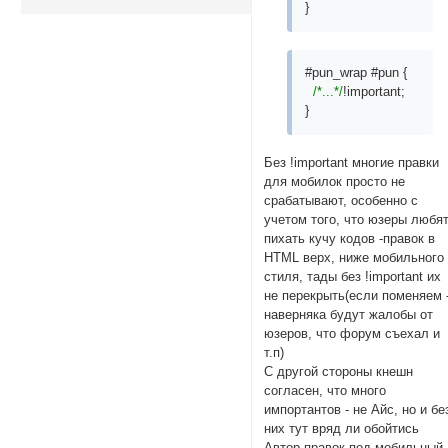
}
#pun_wrap #pun {
/*...*/
!important;
}
Без !important многие правки
для мобилок просто не
срабатывают, особенно с
учетом того, что юзеры любя
пихать кучу кодов -правок в
HTML верх, ниже мобильного
стиля, тады без !important их
не перекрыть(если поменяем 
наверняка будут жалобы от
юзеров, что форум съехал и
т.п)
С другой стороны кнешн
согласен, что много
импортантов - не Айс, но и бе
них тут вряд ли обойтись
Автор правок под мобильный