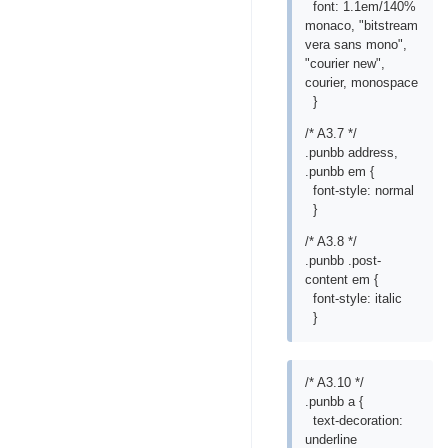
font: 1.1em/140%
monaco, "bitstream
vera sans mono",
"courier new",
courier, monospace
}
/* A3.7 */
.punbb address,
.punbb em {
font-style: normal
}
/* A3.8 */
.punbb .post-
content em {
font-style: italic
}
/* A3.10 */
.punbb a {
text-decoration:
underline