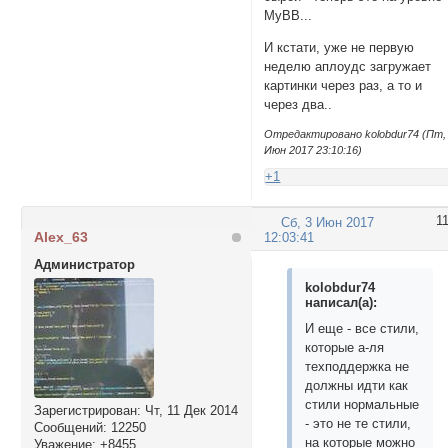
MyBB...
И кстати, уже не первую
неделю аплоудс загружает
картинки через раз, а то и
через два..
Отредактировано kolobdur74 (Пт,
Июн 2017 23:10:16)
+1
1
Сб, 3 Июн 2017
Alex_63
12:03:41
Администратор
kolobdur74
написал(а):
И еще - все стили,
которые а-ля
техподдержка не
должны идти как
стили нормальные
Зарегистрирован
: Чт, 11 Дек 2014
- это не те стили,
Сообщений:
12250
на которые можно
Уважение:
+8455