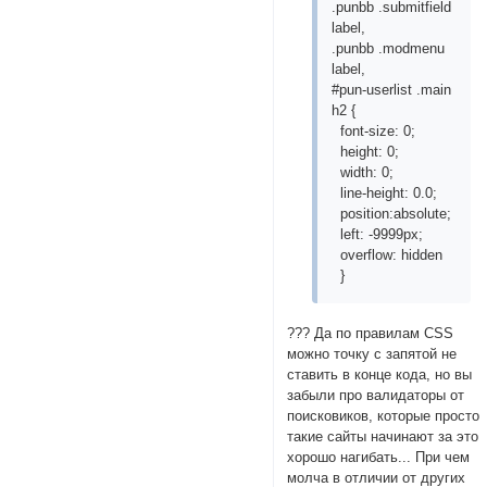
.punbb .submitfield
label,
.punbb .modmenu
label,
#pun-userlist .main
h2 {
font-size: 0;
height: 0;
width: 0;
line-height: 0.0;
position:absolute;
left: -9999px;
overflow: hidden
}
??? Да по правилам CSS
можно точку с запятой не
ставить в конце кода, но вы
забыли про валидаторы от
поисковиков, которые просто
такие сайты начинают за это
хорошо нагибать... При чем
молча в отличии от других