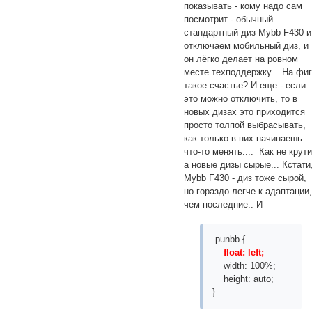
показывать - кому надо сам
посмотрит - обычный
стандартный диз Mybb F430 и
отключаем мобильный диз, и
он лёгко делает на ровном
месте техподдержку... На фи
такое счастье? И еще - если
это можно отключить, то в
новых дизах это приходится
просто толпой выбрасывать,
как только в них начинаешь
что-то менять.... Как не крути
а новые дизы сырые... Кстати
Mybb F430 - диз тоже сырой,
но гораздо легче к адаптации
чем последние.. И
.punbb {
float: left;
width: 100%;
height: auto;
}