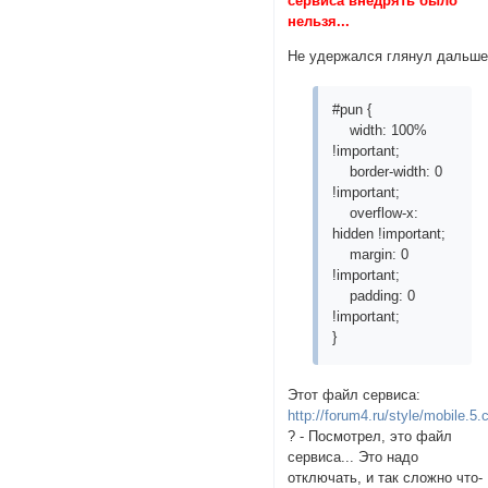
сервиса внедрять было
нельзя...
Не удержался глянул дальше
#pun {
width: 100%
!important;
border-width: 0
!important;
overflow-x:
hidden !important;
margin: 0
!important;
padding: 0
!important;
}
Этот файл сервиса:
http://forum4.ru/style/mobile.5.
? - Посмотрел, это файл
сервиса... Это надо
отключать, и так сложно что-