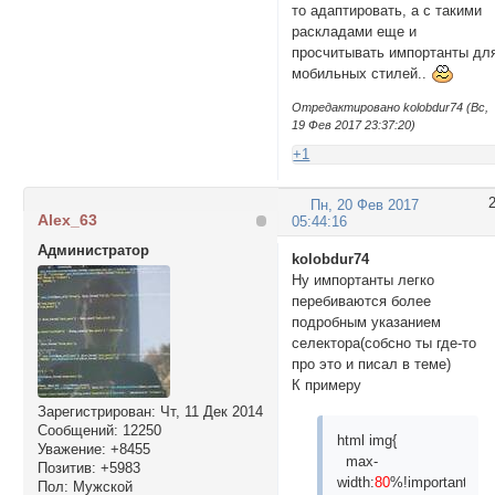
то адаптировать, а с такими
раскладами еще и
просчитывать импортанты дл
мобильных стилей..
Отредактировано kolobdur74 (Вс,
19 Фев 2017 23:37:20)
+1
Пн, 20 Фев 2017
Alex_63
05:44:16
Администратор
kolobdur74
Ну импортанты легко
перебиваются более
подробным указанием
селектора(собсно ты где-то
про это и писал в теме)
К примеру
Зарегистрирован
: Чт, 11 Дек 2014
Сообщений:
12250
html img{
Уважение:
+8455
max-
Позитив:
+5983
width:
80
%!important;
Пол:
Мужской