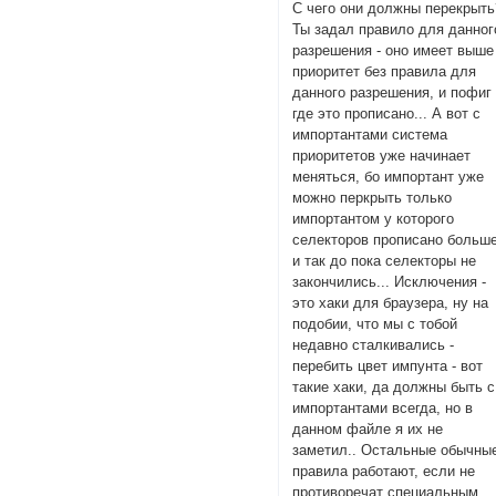
С чего они должны перекрыть
Ты задал правило для данног
разрешения - оно имеет выше
приоритет без правила для
данного разрешения, и пофиг
где это прописано... А вот с
импортантами система
приоритетов уже начинает
меняться, бо импортант уже
можно перкрыть только
импортантом у которого
селекторов прописано больш
и так до пока селекторы не
закончились... Исключения -
это хаки для браузера, ну на
подобии, что мы с тобой
недавно сталкивались -
перебить цвет импунта - вот
такие хаки, да должны быть с
импортантами всегда, но в
данном файле я их не
заметил.. Остальные обычны
правила работают, если не
противоречат специальным