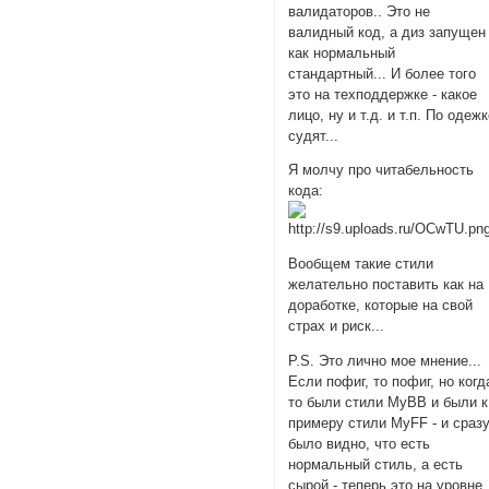
валидаторов.. Это не
валидный код, а диз запущен
как нормальный
стандартный... И более того
это на техподдержке - какое
лицо, ну и т.д. и т.п. По одеж
судят...
Я молчу про читабельность
кода:
Вообщем такие стили
желательно поставить как на
доработке, которые на свой
страх и риск...
P.S. Это лично мое мнение...
Если пофиг, то пофиг, но когд
то были стили MyBB и были к
примеру стили MyFF - и сраз
было видно, что есть
нормальный стиль, а есть
сырой - теперь это на уровне