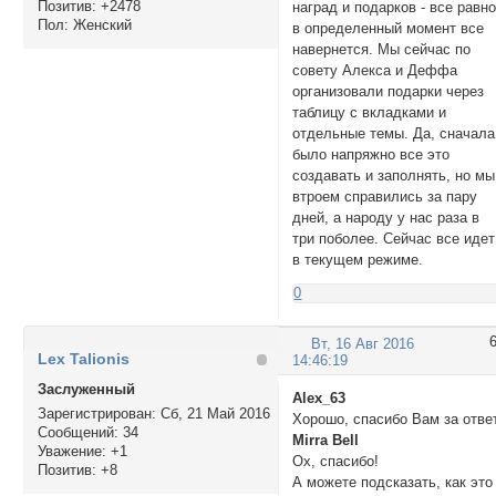
Позитив:
+2478
наград и подарков - все равн
Пол:
Женский
в определенный момент все
навернется. Мы сейчас по
совету Алекса и Деффа
организовали подарки через
таблицу с вкладками и
отдельные темы. Да, сначала
было напряжно все это
создавать и заполнять, но мы
втроем справились за пару
дней, а народу у нас раза в
три поболее. Сейчас все идет
в текущем режиме.
0
Вт, 16 Авг 2016
Lex Talionis
14:46:19
Заслуженный
Alex_63
Зарегистрирован
: Сб, 21 Май 2016
Хорошо, спасибо Вам за отве
Сообщений:
34
Mirra Bell
Уважение:
+1
Ох, спасибо!
Позитив:
+8
А можете подсказать, как это