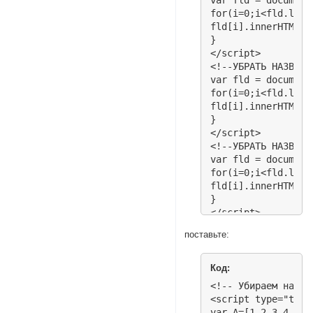
for(i=0;i<fld.lengt
fld[i].innerHTML=f
}

</script>

<!--УБРАТЬ НАЗВАНИ
var fld = document
for(i=0;i<fld.lengt
fld[i].innerHTML=f
}

</script>

<!--УБРАТЬ НАЗВАНИ
var fld = document
for(i=0;i<fld.lengt
fld[i].innerHTML=f
}

</script>

<!--УБРАТЬ НАЗВАНИ
поставьте:
var fld = document
for(i=0;i<fld.lengt
fld[i].innerHTML=f
Код:
}

<!-- Убираем назва
</script>
<script type="text
var A=[1,2,3,4,5]
