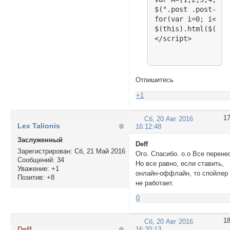
$(".post .post-aut
for(var i=0; i<A.l
$(this).html($(thi
</script>
Отпишитесь
+1
1
Сб, 20 Авг 2016
Lex Talionis
16:12:48
Заслуженный
Deff
Зарегистрирован
: Сб, 21 Май 2016
Ого. Спасибо. о.о Все перене
Сообщений:
34
Но все равно, если ставить,
Уважение:
+1
онлайн-оффлайн, то спойлер
Позитив:
+8
не работает.
0
1
Сб, 20 Авг 2016
Deff
16:20:13