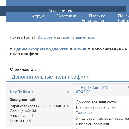
Единый форум поддержки
Активные темы
Форум
Участники
Правила
Поис
Регистрация
Войт
Привет, Гость!
Войдите
или
зарегистрируйтесь
.
»
Единый форум поддержки
»
Архив
»
Дополнительные
поля профиля
Страница:
1
2
»
Дополнительные поля профиля
Вт, 16 Авг 2016
Lex Talionis
07:45:06
Заслуженный
Доброго времени суток!
Зарегистрирован
: Сб, 21 Май 2016
Беспокоит проект
Лекс
Сообщений:
34
Талионис
Уважение:
+1
У нас странные вещи творятс
Позитив:
+8
с полями профиля.