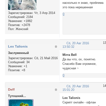
"pa-fld4", //Доп.По
насколько я знаю, проблема
"pa-fld5", //Доп.По
это пока нерешенная
"award", //Награды
Зарегистрирован
: Чт, 3 Апр 2014
//"gift", //Подарк
0
Сообщений:
2184
//Конец Списка,

Уважение:
+1882
"_End"); SetProvil
Позитив:
+2478
</script>

Пол:
Женский
<!--Конец//=Cпойле
1
Сб, 20 Авг 2016
Lex Talionis
13:50:32
Заслуженный
Mirra Bell
Зарегистрирован
: Сб, 21 Май 2016
Да вы что, ох, понятно.
Сообщений:
34
Спасибо Вам огромное,
Уважение:
+1
чудесная ~
Позитив:
+8
0
1
Сб, 20 Авг 2016
Deff
15:01:20
Тутошний...
Lex Talionis
Скрипт онлайн - офлан