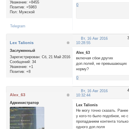
Уважение:
+8455
0
Позитив:
+5983
Пол:
Мужской
Telegram
Вт, 16 Авг 2016
Lex Talionis
10:28:55
Заслуженный
Alex_63
Зарегистрирован
: Сб, 21 Май 2016
включая сбои других
Сообщений:
34
доп.полей, не превышающих
Уважение:
+1
норму?
Позитив:
+8
0
Вт, 16 Авг 2016
Alex_63
10:32:44
Администратор
Lex Talionis
Не могу точно сказать. Ранее
у кого-то было подобное, но с
пропаданием контента только
одного доп.поля