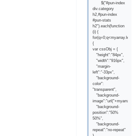
$("#pun-index
div.category
h2,#pun-index
#pun-stats
h2").each(function
(i) {
for(q=0;q<myarray.lengt
{
var cssObj = {
"height":"84px",
"width":"916px",
"margin-
left":"-33px",
"background-
color":
"transparent",
"background-
image":"url("+myarray[q+
"background-
position":"50%
50%",
"background-
repeat":"no-repeat"
}