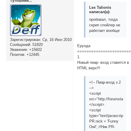
Тутошний...
Lex Talionis
написал(а):
пробовал, тогда
скрип спойлер не
работает вообще
Зарегистрирован
: Ср, 16 Июн 2010
Сообщений:
51820
Ерунда
Уважение:
+15602
======================
Позитив:
+12445
1.
Новый пиар- вход ставится в
HTML верх!!!
<!-- Пиар-вход v.2
-->
<script
src="http://forumstatic.r
</script>
<script
type="text/javascript">
PR.nick = 'Funny
Owl'; //Ник PR-