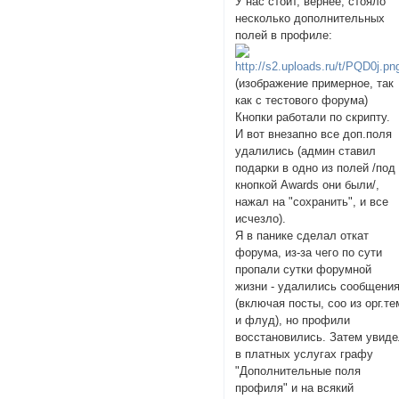
У нас стоит, вернее, стояло
несколько дополнительных
полей в профиле:
(изображение примерное, так
как с тестового форума)
Кнопки работали по скрипту.
И вот внезапно все доп.поля
удалились (админ ставил
подарки в одно из полей /под
кнопкой Awards они были/,
нажал на "сохранить", и все
исчезло).
Я в панике сделал откат
форума, из-за чего по сути
пропали сутки форумной
жизни - удалились сообщени
(включая посты, соо из орг.те
и флуд), но профили
восстановились. Затем увид
в платных услугах графу
"Дополнительные поля
профиля" и на всякий