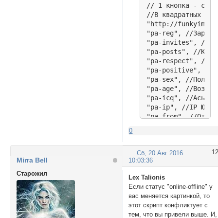
// 1 кнопка - ссыл
//В квадратных ско
"http://funkyimg.c
"pa-reg", //Зарегис
"pa-invites", //При
"pa-posts", //Кол-
"pa-respect", //Ува
"pa-positive", //По
"pa-sex", //Пол

"pa-age", //Возраст
"pa-icq", //Аська

"pa-ip", //IP Юзера
"pa-from", //Откуда
"pa-time-visit", /
0
"pa-last-visit", /
//"pa-online", //П
1
Сб, 20 Авг 2016
// 2 кнопка- ссылк
Mirra Bell
10:03:36
"http://funkyimg.c
//"pa-fld1", //Доп.
Cтарожил
Lex Talionis
"pa-fld2", //Доп.По
Если статус "online-offline" у
// 3 кнопка- ссылк
вас меняется картинкой, то
"http://funkyimg.c
этот скрипт конфликтует с
"pa-fld3", //Доп.По
тем, что вы привели выше. И,