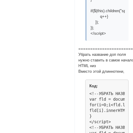
if($(this).children("span
q++}
});
});
</script>
======================
Убрать название доп поля
нужно ставить в самое начал
HTML низ
Вместо этой длиннотени,
Код:
<!--УБРАТЬ НАЗВАНИ
var fld = document
for(i=0;i<fld.lengt
fld[i].innerHTML=f
}

</script>

<!--УБРАТЬ НАЗВАНИ
var fld = document