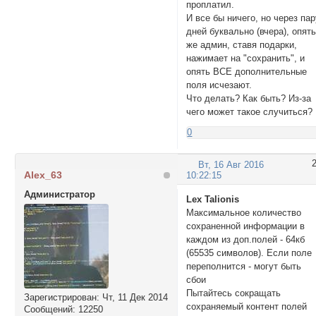
проплатил.
И все бы ничего, но через па
дней буквально (вчера), опят
же админ, ставя подарки,
нажимает на "сохранить", и
опять ВСЕ дополнительные
поля исчезают.
Что делать? Как быть? Из-за
чего может такое случиться?
0
Вт, 16 Авг 2016
Alex_63
10:22:15
Администратор
Lex Talionis
Максимальное количество
сохраненной информации в
каждом из доп.полей - 64кб
(65535 символов). Если поле
переполнится - могут быть
сбои
Пытайтесь сокращать
Зарегистрирован
: Чт, 11 Дек 2014
сохраняемый контент полей
Сообщений:
12250