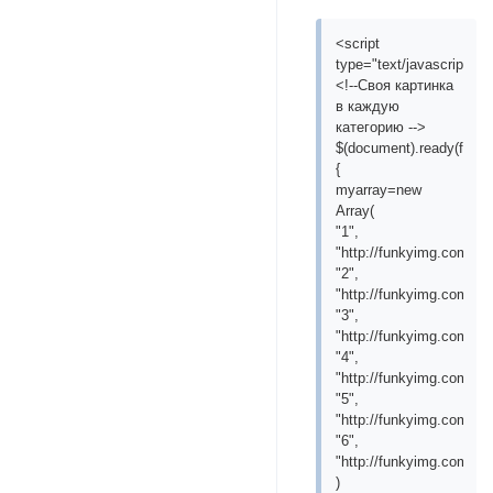
<script
type="text/javascript">
<!--Своя картинка
в каждую
категорию -->
$(document).ready(functi
{
myarray=new
Array(
"1",
"http://funkyimg.com/i/
"2",
"http://funkyimg.com/i/
"3",
"http://funkyimg.com/i/
"4",
"http://funkyimg.com/i/
"5",
"http://funkyimg.com/i/
"6",
"http://funkyimg.com/i
)