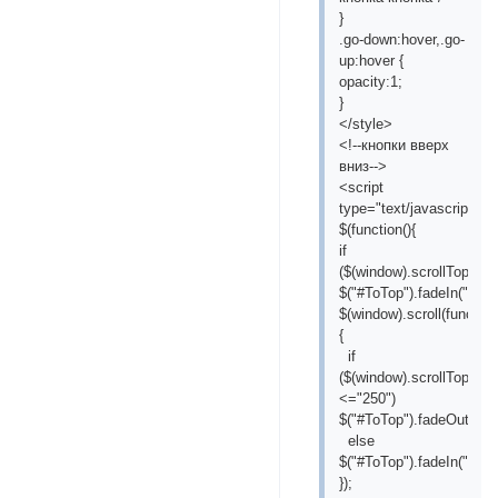
}
.go-down:hover,.go-
up:hover {
opacity:1;
}
</style>
<!--кнопки вверх
вниз-->
<script
type="text/javascript">
$(function(){
if
($(window).scrollTop()>=
$("#ToTop").fadeIn("slow
$(window).scroll(function
{
if
($(window).scrollTop()
<="250")
$("#ToTop").fadeOut("sl
else
$("#ToTop").fadeIn("slow
});