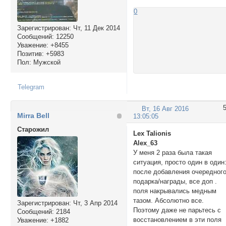
0
Зарегистрирован
: Чт, 11 Дек 2014
Сообщений:
12250
Уважение:
+8455
Позитив:
+5983
Пол:
Мужской
Telegram
Вт, 16 Авг 2016
Mirra Bell
13:05:05
Cтарожил
Lex Talionis
Alex_63
У меня 2 раза была такая
ситуация, просто один в один
после добавления очередног
подарка/награды, все доп .
поля накрывались медным
тазом. Абсолютно все.
Зарегистрирован
: Чт, 3 Апр 2014
Поэтому даже не парьтесь с
Сообщений:
2184
восстановлением в эти поля
Уважение:
+1882