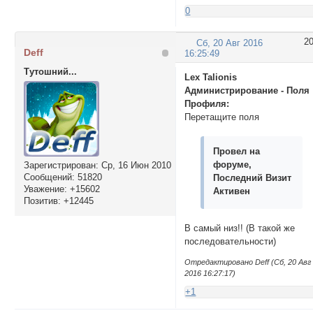
0
2
Сб, 20 Авг 2016
Deff
16:25:49
Тутошний...
Lex Talionis
Администрирование - Поля
Профиля:
Перетащите поля
Провел на
форуме,
Зарегистрирован
: Ср, 16 Июн 2010
Сообщений:
51820
Последний Визит
Уважение:
+15602
Активен
Позитив:
+12445
В самый низ!! (В такой же
последовательности)
Отредактировано Deff (Сб, 20 Авг
2016 16:27:17)
+1