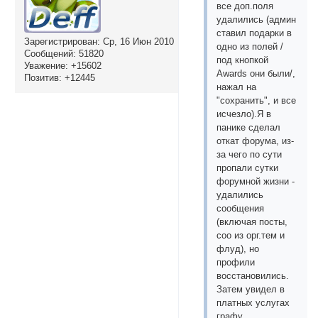
все доп.поля
удалились (админ
ставил подарки в
Зарегистрирован
: Ср, 16 Июн 2010
одно из полей /
Сообщений:
51820
под кнопкой
Уважение:
+15602
Awards они были/,
Позитив:
+12445
нажал на
"сохранить", и все
исчезло).Я в
панике сделал
откат форума, из-
за чего по сути
пропали сутки
форумной жизни -
удалились
сообщения
(включая посты,
соо из орг.тем и
флуд), но
профили
восстановились.
Затем увидел в
платных услугах
графу