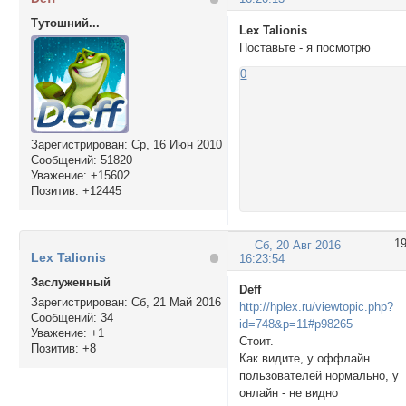
Тутошний...
Lex Talionis
Поставьте - я посмотрю
0
Зарегистрирован
: Ср, 16 Июн 2010
Сообщений:
51820
Уважение:
+15602
Позитив:
+12445
1
Сб, 20 Авг 2016
Lex Talionis
16:23:54
Заслуженный
Deff
Зарегистрирован
: Сб, 21 Май 2016
http://hplex.ru/viewtopic.php?
Сообщений:
34
id=748&p=11#p98265
Уважение:
+1
Стоит.
Позитив:
+8
Как видите, у оффлайн
пользователей нормально, у
онлайн - не видно