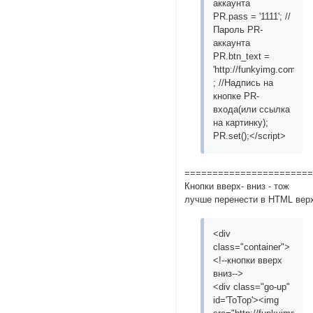
аккаунта
PR.pass = '1111'; //
Пароль PR-
аккаунта
PR.btn_text =
'http://funkyimg.com/i/2
; //Надпись на
кнопке PR-
входа(или ссылка
на картинку);
PR.set();</script>
======================
Кнопки вверх- вниз - тож
лучше перенести в HTML вер
<div
class="container">
<!--кнопки вверх
вниз-->
<div class="go-up"
id='ToTop'><img