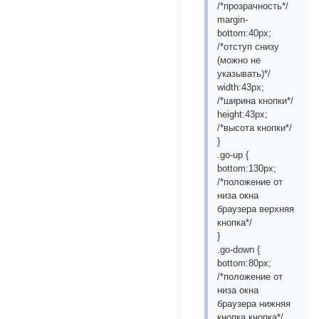
/*прозрачность*/
margin-
bottom:40px;
/*отступ снизу
(можно не
указывать)*/
width:43px;
/*ширина кнопки*/
height:43px;
/*высота кнопки*/
}
.go-up {
bottom:130px;
/*положение от
низа окна
браузера верхняя
кнопка*/
}
.go-down {
bottom:80px;
/*положение от
низа окна
браузера нижняя
кнопка кнопка*/