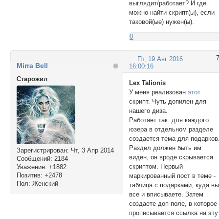
выглядит/работает? И где
можно найти скрипт(ы), если
таковой(ые) нужен(ы).
0
Пт, 19 Авг 2016
Mirra Bell
16:00:16
Cтарожил
Lex Talionis
У меня реализован
этот
скрипт. Чуть допилен для
нашего диза.
Работает так: для каждого
юзера в отдельном разделе
создается тема для подарков
Раздел должен быть им
Зарегистрирован
: Чт, 3 Апр 2014
виден, он вроде скрывается
Сообщений:
2184
скриптом. Первый
Уважение:
+1882
Позитив:
+2478
маркированный пост в теме -
Пол:
Женский
таблица с подарками, куда в
все и вписываете. Затем
создаете доп поле, в которое
прописывается ссылка на эту