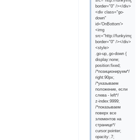
src="http://funkyimg.co
border="0" /></div>
<div class="go-
down"
id='OnBottom'>
<img
src="http://funkyimg.co
border="0" /></div>
<style>
.go-up,.go-down {
display:none;
position:fixed;
/*позиционируем*/
right:90px;
/*указываем
положение, если
слева - left*/
z-index:9999;
/*показываем
поверх все
элементов на
странице*/
cursor:pointer;
opacity:.7;