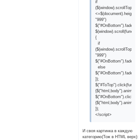
if
($(window).scrollTop()
<=$(document).height()-
"999")
$("#OnBottom").fadeIn("
$(window).scroll(function
{
if
($(window).scrollTop()>=
"999")
$("#OnBottom").fadeOut(
else
$("#OnBottom").fadeIn("
});
$("#ToTop").click(functio
{$("html,body").animate({
$("#OnBottom").click(fun
{$("html,body").animate({
});
</script>
И своя картинка в каждую
категорию(Тож в HTML верх):