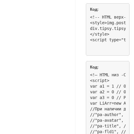
Код:
<!-- HTML верх-Cпо
<style>img.post-im
div.tipsy.tipsy-s.
</style>

<script type="text
Код:
<!— HTML низ -Cпой
<script>

var a1 = 1 // 0 - 
var a2 = 0 // 0 - 
var a3 = 0 // Резк
var LiArr=new Array
//При наличии двух
//"pa-author", //Ни
//"pa-avatar", //Ав
//"pa-title", //ста
//"pa-fld1", //Доп.