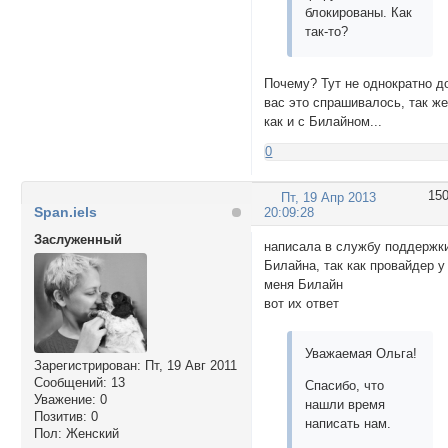
блокированы. Как
так-то?
Почему? Тут не однократно д
вас это спрашивалось, так ж
как и с Билайном...
0
15
Пт, 19 Апр 2013
Span.iels
20:09:28
Заслуженный
написала в службу поддержк
Билайна, так как провайдер у
меня Билайн
вот их ответ
Уважаемая Ольга!
Зарегистрирован
: Пт, 19 Авг 2011
Сообщений:
13
Спасибо, что
Уважение:
0
нашли время
Позитив:
0
написать нам.
Пол:
Женский