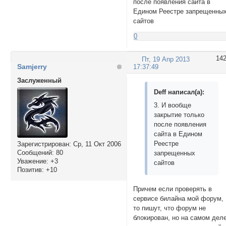
после появления сайта в
Едином Реестре запрещенны
сайтов
0
14
Пт, 19 Апр 2013
Samjerry
17:37:49
Заслуженный
Deff написал(а):
3. И вообще
закрытие только
после появления
сайта в Едином
Реестре
Зарегистрирован
: Ср, 11 Окт 2006
Сообщений:
80
запрещенных
Уважение:
+3
сайтов
Позитив:
+10
Причем если проверять в
сервисе билайна мой форум,
то пишут, что форум не
блокирован, но на самом деле