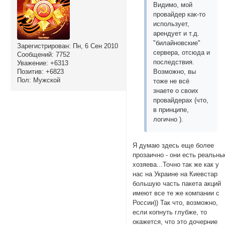
Видимо, мой
провайдер как-то
использует,
арендует и т.д.
"билайновские"
Зарегистрирован
: Пн, 6 Сен 2010
сервера, отсюда и
Сообщений:
7752
последствия.
Уважение:
+6313
Позитив:
+6823
Возможно, вы
Пол:
Мужской
тоже не всё
знаете о своих
провайдерах (что,
в принципе,
логично ).
Я думаю здесь еще более
прозаично - они есть реальны
хозяева...Точно так же как у
нас на Украине на Киевстар
большую часть пакета акций
имеют все те же компании с
России)) Так что, возможно,
если копнуть глубже, то
окажется, что это дочерние