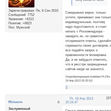
Зарегистрирован
: Пн, 6 Сен 2010
Совершенно верно, только
Сообщений:
7752
учтите, принимают они тольк
Уважение:
+6313
индивидуальные, поэтому
Позитив:
+6823
надо подготовится, и стоит
Пол:
Мужской
начать с Роскомнадзора -
закидать их, но грамотно:
отскриншоте ответы, сделайт
скриншоты своих договоров, 
все подайте запрос о
правомочности блокировки.
Да, и не забудьте отметить,
что в ресстре запрещенных
сайтов нигде не значится..
Отредактировано kolobdur74 (Пт,
19 Апр 2013 20:25:51)
0
15
Пт, 19 Апр 2013
Rhisenn
20:24:47
Заслуженный
Смысл переливать из пустого