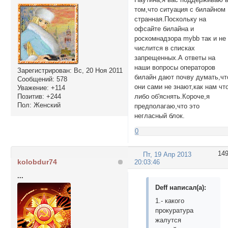
том,что ситуация с билайном
странная.Поскольку на
офсайте билайна и
роскомнадзора mybb так и не
числится в списках
запрещенных.А ответы на
наши вопросы операторов
Зарегистрирован
: Вс, 20 Ноя 2011
билайн дают почву думать,чт
Сообщений:
578
они сами не знают,как нам чт
Уважение:
+114
Позитив:
+244
либо об'яснять.Короче,я
Пол:
Женский
предполагаю,что это
негласный блок.
0
14
Пт, 19 Апр 2013
kolobdur74
20:03:46
...
Deff написал(а):
1.- какого
прокуратура
жалутся