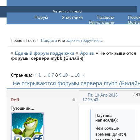
Единый форум поддержки
Активные темы
Форум
Участники
Правила
Поис
Регистрация
Войт
Привет, Гость!
Войдите
или
зарегистрируйтесь
.
»
Единый форум поддержки
»
Архив
»
Не открываются
форумы сервера mybb (Билайн)
Страница:
«
1
…
6
7
8
9
10
…
16
»
Не открываются форумы сервера mybb (Билайн
14
Пт, 19 Апр 2013
Deff
17:25:43
Тутошний...
Паутина
написал(а):
Чем больше
времени длится