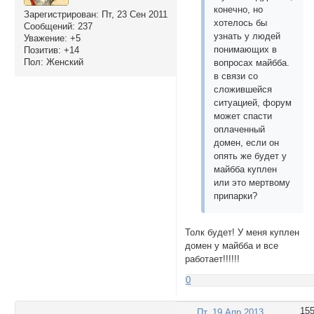
конечно, но
Зарегистрирован
: Пт, 23 Сен 2011
хотелось бы
Сообщений:
237
узнать у людей
Уважение:
+5
понимающих в
Позитив:
+14
Пол:
Женский
вопросах майбба.
в связи со
сложившейся
ситуацией, форум
может спасти
оплаченный
домен, если он
опять же будет у
майбба куплен
или это мертвому
припарки?
Толк будет! У меня куплен
домен у майбба и все
работает!!!!!!
0
15
Пт, 19 Апр 2013