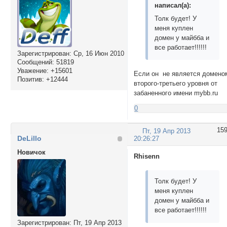
написал(а):
Толк будет! У
меня куплен
домен у майбба и
все работает!!!!!!
Зарегистрирован
: Ср, 16 Июн 2010
Сообщений:
51819
Уважение:
+15601
Если он не является домено
Позитив:
+12444
второго-третьего уровня от
забаненного имени mybb.ru
0
15
Пт, 19 Апр 2013
DeLillo
20:26:27
Новичок
Rhisenn
Толк будет! У
меня куплен
домен у майбба и
все работает!!!!!!
Зарегистрирован
: Пт, 19 Апр 2013