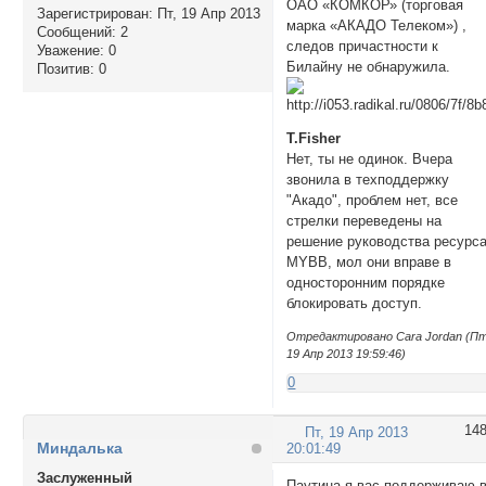
ОАО «КОМКОР» (торговая
Зарегистрирован
: Пт, 19 Апр 2013
марка «АКАДО Телеком») ,
Сообщений:
2
следов причастности к
Уважение:
0
Билайну не обнаружила.
Позитив:
0
T.Fisher
Нет, ты не одинок. Вчера
звонила в техподдержку
"Акадо", проблем нет, все
стрелки переведены на
решение руководства ресурс
MYBB, мол они вправе в
односторонним порядке
блокировать доступ.
Отредактировано Cara Jordan (Пт
19 Апр 2013 19:59:46)
0
14
Пт, 19 Апр 2013
Миндалька
20:01:49
Заслуженный
Паутина,я вас поддерживаю 