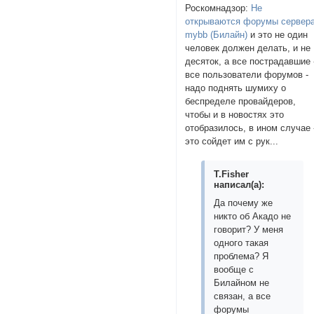
Роскомнадзор:
Не
открываются форумы сервер
mybb (Билайн)
и это не один
человек должен делать, и не
десяток, а все пострадавшие 
все пользователи форумов -
надо поднять шумиху о
беспределе провайдеров,
чтобы и в новостях это
отобразилось, в ином случае 
это сойдет им с рук...
T.Fisher
написал(а):
Да почему же
никто об Акадо не
говорит? У меня
одного такая
проблема? Я
вообще с
Билайном не
связан, а все
форумы