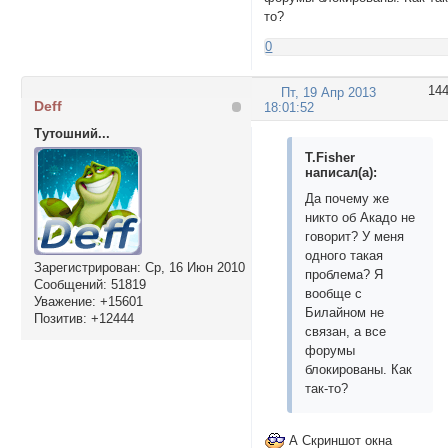
то?
0
14
Пт, 19 Апр 2013
Deff
18:01:52
Тутошний...
T.Fisher
написал(а):
Да почему же
никто об Акадо не
говорит? У меня
одного такая
Зарегистрирован
: Ср, 16 Июн 2010
проблема? Я
Сообщений:
51819
вообще с
Уважение:
+15601
Билайном не
Позитив:
+12444
связан, а все
форумы
блокированы. Как
так-то?
А Скриншот окна