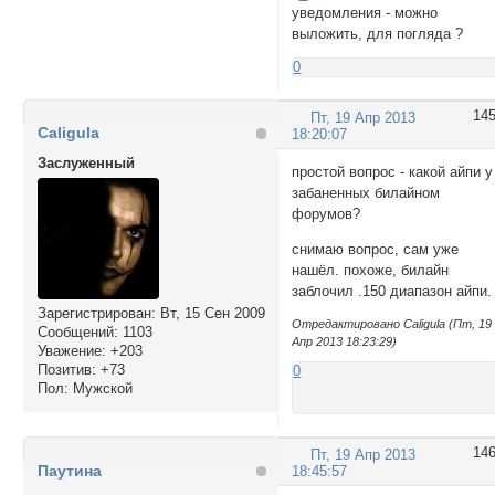
уведомления - можно
выложить, для погляда ?
0
14
Пт, 19 Апр 2013
Caligula
18:20:07
Заслуженный
простой вопрос - какой айпи у
забаненных билайном
форумов?
снимаю вопрос, сам уже
нашёл. похоже, билайн
заблочил .150 диапазон айпи.
Зарегистрирован
: Вт, 15 Сен 2009
Отредактировано Caligula (Пт, 19
Сообщений:
1103
Апр 2013 18:23:29)
Уважение:
+203
Позитив:
+73
0
Пол:
Мужской
14
Пт, 19 Апр 2013
Паутина
18:45:57