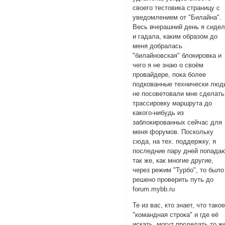
своего тестовика страницу с
уведомлением от "Билайна".
Весь вчерашний день я сиде
и гадала, каким образом до
меня добралась
"билайновская" блокировка и
чего я не знаю о своём
провайдере, пока более
подкованные технически люд
не посоветовали мне сделать
трассировку маршрута до
какого-нибудь из
заблокированных сейчас для
меня форумов. Поскольку
сюда, на тех. поддержку, я
последние пару дней попада
так же, как многие другие,
через режим "Турбо", то было
решено проверить путь до
forum.mybb.ru
Те из вас, кто знает, что тако
"командная строка" и где её
искать, могут проделать то ж