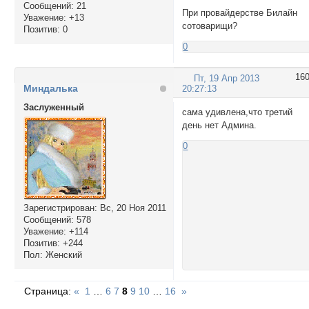
Сообщений:
21
При провайдерстве Билайн
Уважение:
+13
сотоварищи?
Позитив:
0
0
16
Пт, 19 Апр 2013
Миндалька
20:27:13
Заслуженный
сама удивлена,что третий
день нет Админа.
0
Зарегистрирован
: Вс, 20 Ноя 2011
Сообщений:
578
Уважение:
+114
Позитив:
+244
Пол:
Женский
Страница:
«
1
…
6
7
8
9
10
…
16
»