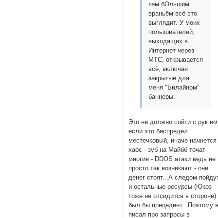
тем бОльшим
враньём всё это
выглядит. У моих
пользователей,
выходящих в
Интернет через
МТС, открывается
всё, включая
закрытые для
меня "Билайном"
баннеры.
Это не должно сойти с рук им
если это беспредел
местечковый, иначе начнется
хаос - зуб на Майбб точат
многие - DDOS атаки ведь не
просто так возникают - они
денег стоят...А следом пойду
и остальные ресурсы (Юкоз
тоже не отсидится в стороне) 
был бы прецедент...Поэтому 
писал про запросы в