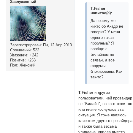
Заслуженный
T.Fisher
написал(а):
Да почему же
никто об Акадо не
говорит? У меня
одного такая
проблема? Я
Зарегистрирован
: Пн, 12 Апр 2010
вообще с
Сообщений:
522
Билайном не
Уважение:
+242
Позитив:
+253
связан, а все
Пол:
Женский
форумы
блокированы. Как
так-то?
T.Fisher
и другие
пользователи, чей провайдер
не "Билайн", но кого тоже так
или иначе коснулась эта
ситуация. Я тоже являюсь
клиентом другого провайдера
и также была весьма
удивлена, увидев вместо