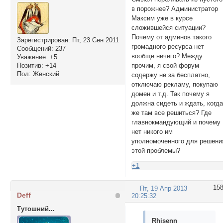
в порожнее? Администратор
Максим уже в курсе
сложившейся ситуации?
Почему от админов такого
Зарегистрирован
: Пт, 23 Сен 2011
громадного ресурса нет
Сообщений:
237
вообще ничего? Между
Уважение:
+5
прочим, я свой форум
Позитив:
+14
Пол:
Женский
содержу не за бесплатно,
отключаю рекламу, покупаю
домен и т.д. Так почему я
должна сидеть и ждать, когд
же там все решиться? Где
главнокмандующий и почему
нет никого им
уполномоченного для решени
этой проблемы?
+1
15
Пт, 19 Апр 2013
Deff
20:25:32
Тутошний...
Rhisenn