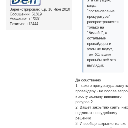
эта ситуация,
когда
Зарегистрирован
: Ср, 16 Июн 2010
"постановление
Сообщений:
51819
прокуратуры"
Уважение:
+15601
распространяется
Позитив:
+12444
только на
"Билайн", а
остальные
провайдеры и
ухом не ведут,
тем бОльшим
враньём всё это
выглядит.
Да собственно
1.- какого прокуратура жалут
провайдеру - не послав запро
к хосту хозяину виновного
ресурса ?
2. Ващет закрытию сайты им
подлежат по судебному
решению
3. И вообще закрытие только