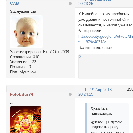
CAB
20:23:25
Заслуженный
У Билайна с этим проблемы
уже давно и постоянно! Они,
оказывается, и народ уже вес
блокировали!
http://otvety.google.ru/otvety/t
t … 879d40718e
Валить надо с него...
Зарегистрирован
: Вт, 7 Окт 2008
0
Сообщений:
310
Уважение:
+23
Позитив:
+7
Пол:
Мужской
15
Пт, 19 Апр 2013
kolobdur74
20:24:25
...
Span.iels
написал(а):
думаю тут нужно
подавать сразу
кипу исков от всех