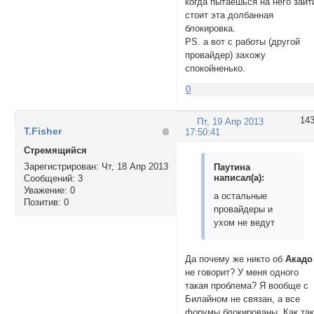
когда пытаешься на него зайт
стоит эта долбанная
блокировка.
PS. а вот с работы (другой
провайдер) захожу
спокойненько.
0
14
Пт, 19 Апр 2013
T.Fisher
17:50:41
Стремящийся
Зарегистрирован
: Чт, 18 Апр 2013
Паутина
написал(а):
Сообщений:
3
Уважение:
0
а остальные
Позитив:
0
провайдеры и
ухом не ведут
Да почему же никто об
Акадо
не говорит? У меня одного
такая проблема? Я вообще с
Билайном не связан, а все
форумы блокированы. Как так