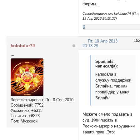
фирмы...
Отредактировано kolobdur74 (Пт,
19 Апр 2013 20:10:22)
0
15
Пт, 19 Апр 2013
kolobdur74
20:13:29
...
Span.iels
написал(а):
написала в
службу поддержки
Билайна, так как
провайдер у меня
Билайн
Зарегистрирован
: Пн, 6 Сен 2010
Сообщений:
7752
Уважение:
+6313
Можете смело подавать в
Позитив:
+6823
суд..Или писать в
Пол:
Мужской
Роскомнадзор о нарушении
ваших прав..Это: