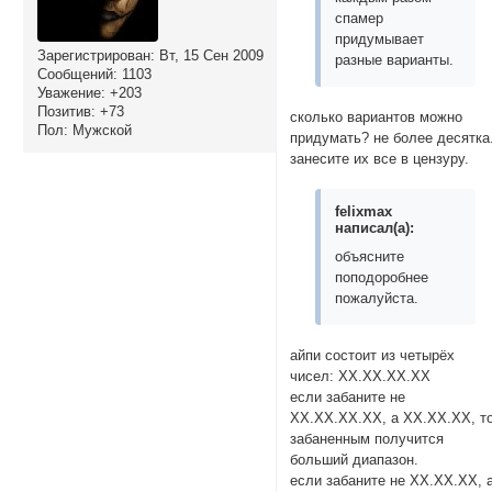
спамер
придумывает
Зарегистрирован
: Вт, 15 Сен 2009
разные варианты.
Сообщений:
1103
Уважение:
+203
Позитив:
+73
сколько вариантов можно
Пол:
Мужской
придумать? не более десятка
занесите их все в цензуру.
felixmax
написал(а):
объясните
поподоробнее
пожалуйста.
айпи состоит из четырёх
чисел: ХХ.ХХ.ХХ.ХХ
если забаните не
ХХ.ХХ.ХХ.ХХ, а ХХ.ХХ.ХХ, т
забаненным получится
больший диапазон.
если забаните не ХХ.ХХ.ХХ, 