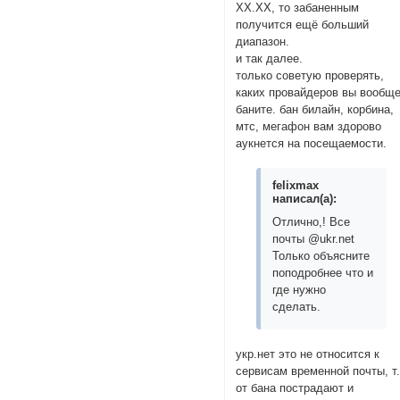
ХХ.ХХ, то забаненным
получится ещё больший
диапазон.
и так далее.
только советую проверять,
каких провайдеров вы вообщ
баните. бан билайн, корбина,
мтс, мегафон вам здорово
аукнется на посещаемости.
felixmax
написал(а):
Отлично,! Все
почты @ukr.net
Только объясните
поподробнее что и
где нужно
сделать.
укр.нет это не относится к
сервисам временной почты, т
от бана пострадают и