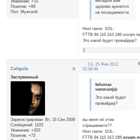
мегафон вам
Уважение:
+15
Позитив:
+89
здорово аукнется
Пол:
Мужской
на посещаемости.
Host name: SOL-
FTTB.94.110.163.188.sovam.ne
Это какой будет провайдер?
0
Сб, 25 Фев 2012
Caligula
02:58:46
Заслуженный
felixmax
написал(а):
Это какой будет
провайдер?
вы меня об этом
Зарегистрирован
: Вт, 15 Сен 2009
Сообщений:
1103
спрашиваете??
Уважение:
+203
Host name: SOL-
Позитив:
+73
FTTB.94.110.163.188.
sovam.n