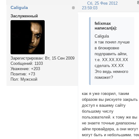
Сб, 25 Фев 2012
Caligula
23:59:03
Заслуженный
felixmax
написал(а):
Caligula
я так понял лучше
в блокировке
подправить айпи,
Зарегистрирован
: Вт, 15 Сен 2009
т.е. ХХ.ХХ.ХХ.ХХ
Сообщений:
1103
сделать ХХ.ХХ
Уважение:
+203
Это ведь немного
Позитив:
+73
поможет?
Пол:
Мужской
как я уже говорил, таким
образом вы рискуете закрыть
доступ к вашему сайту
большому числу
пользователей. к тому же вы
не знаете точные диапазоны
айпи провайдера, а они могут
могут быть и небольшими. те