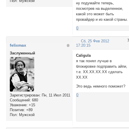
Пол:
Мужской
ну подумайте теперь,
посмотрев на выделенное,
какой это может быть
провайдер и из какой страны.
0
Сб, 25 Фев 2012
felixmax
17:20:15
Заслуженный
Caligula
я так понял лучше в
блокировке подправить айпи,
т.е. ХХ.ХХ.ХХ.ХХ сделать
ХХ.ХХ
Это ведь немного поможет?
0
Зарегистрирован
: Пн, 11 Июл 2011
Сообщений:
680
Уважение:
+15
Позитив:
+89
Пол:
Мужской