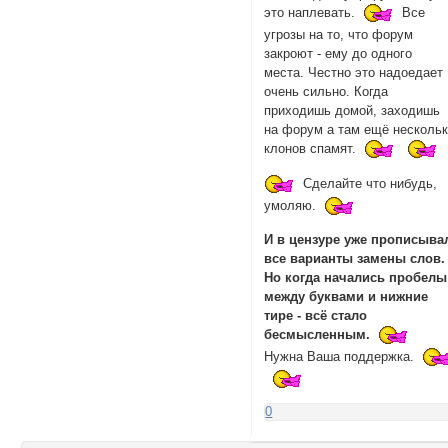
это наплевать.
Все
угрозы на то, что форум
закроют - ему до одного
места. Честно это надоедает
очень сильно. Когда
приходишь домой, заходишь
на форум а там ещё несколь
клонов спамят.
Сделайте что нибудь,
умоляю.
И в цензуре уже прописыва
все варианты замены слов.
Но когда начались пробелы
между буквами и нижние
тире - всё стало
бесмысленным.
Нужна Ваша поддержка.
0