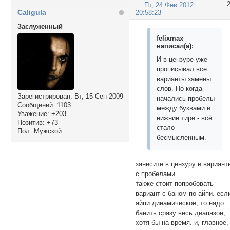
Пт, 24 Фев 2012
Caligula
20:58:23
Заслуженный
felixmax
написал(а):
И в цензуре уже
прописывал все
варианты замены
слов. Но когда
Зарегистрирован
: Вт, 15 Сен 2009
начались пробелы
Сообщений:
1103
между буквами и
Уважение:
+203
нижние тире - всё
Позитив:
+73
стало
Пол:
Мужской
бесмысленным.
занесите в цензуру и вариант
с пробелами.
также стоит попробовать
вариант с баном по айпи. есл
айпи динамическое, то надо
банить сразу весь диапазон,
хотя бы на время. и, главное,