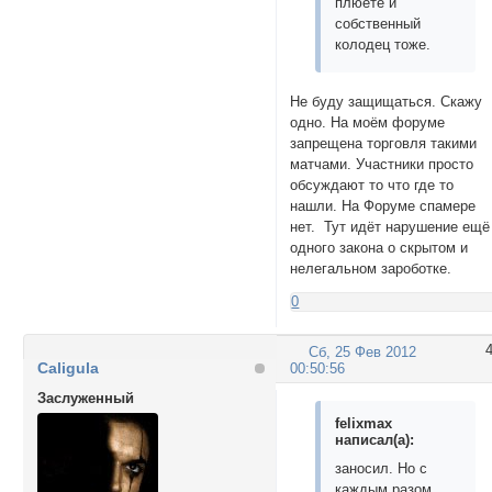
плюёте и
собственный
колодец тоже.
Не буду защищаться. Скажу
одно. На моём форуме
запрещена торговля такими
матчами. Участники просто
обсуждают то что где то
нашли. На Форуме спамере
нет. Тут идёт нарушение ещё
одного закона о скрытом и
нелегальном зароботке.
0
Сб, 25 Фев 2012
Caligula
00:50:56
Заслуженный
felixmax
написал(а):
заносил. Но с
каждым разом