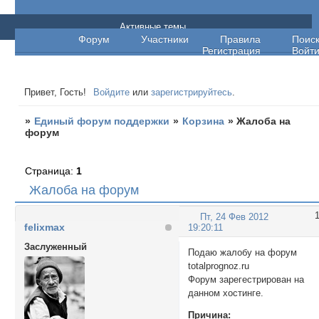
Единый форум поддержки
Активные темы
Форум
Участники
Правила
Поис
Регистрация
Войт
Привет, Гость!
Войдите
или
зарегистрируйтесь
.
»
Единый форум поддержки
»
Корзина
»
Жалоба на
форум
Страница:
1
Жалоба на форум
Пт, 24 Фев 2012
felixmax
19:20:11
Заслуженный
Подаю жалобу на форум
totalprognoz.ru
Форум зарегестрирован на
данном хостинге.
Причина: