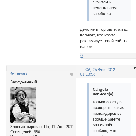
скрытом и
нелегальном
зароботке.
дело не в торговле, а вас
волнует, что кто-то
рекламирует свой сайт на
вашем.
0
Сб, 25 Фев 2012
felixmax
01:13:58
Заслуженный
Caligula
написал(а):
только советую
проверять, каких
провайдеров вы
вообще баните.
бан билайн,
Зарегистрирован
: Пн, 11 Июл 2011
корбина, мтс,
Сообщений:
680