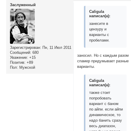
Заслуженный
Caligula
написал(а):
занесите в
цензуру и
варианты с
пробелами.
Зарегистрирован
: Пн, 11 Июл 2011
Сообщений:
680
заносил. Но с каждым разом
Уважение:
+15
спамер придумывает разные
Позитив:
+89
варианты.
Пол:
Мужской
Caligula
написал(а):
также стоит
попробовать
вариант с баном
по айпи. если айпи
динамическое, то
надо банить сразу
весь диапазон,