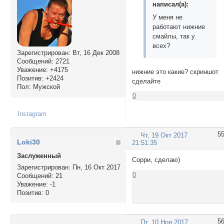
написал(а):
У меня не
работают нижние
смайлы, так у
всех?
Зарегистрирован
: Вт, 16 Дек 2008
Сообщений:
2721
Уважение:
+4175
нижние это какие? скриншот
Позитив:
+2424
сделайте
Пол:
Мужской
0
Instagram
5
Чт, 19 Окт 2017
Loki30
21:51:35
Заслуженный
Сорри, сделаю)
Зарегистрирован
: Пн, 16 Окт 2017
0
Сообщений:
21
Уважение:
-1
Позитив:
0
5
Пт, 10 Ноя 2017