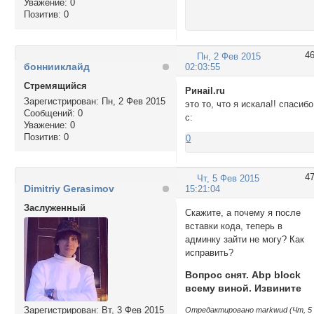
Уважение:
0
Позитив:
0
4
Пн, 2 Фев 2015
боннииклайд
02:03:55
Стремящийся
Ринail.ru
Зарегистрирован
: Пн, 2 Фев 2015
это то, что я искала!! спасибо
Сообщений:
0
с:
Уважение:
0
Позитив:
0
0
4
Чт, 5 Фев 2015
Dimitriy Gerasimov
15:21:04
Заслуженный
Скажите, а почему я после
вставки кода, теперь в
админку зайти не могу? Как
исправить?
Вопрос снят. Abp block
всему виной. Извините
Зарегистрирован
: Вт, 3 Фев 2015
Отредактировано markwud (Чт, 5