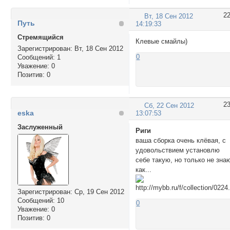
2
Вт, 18 Сен 2012
Путь
14:19:33
Стремящийся
Клевые смайлы)
Зарегистрирован
: Вт, 18 Сен 2012
0
Сообщений:
1
Уважение:
0
Позитив:
0
2
Сб, 22 Сен 2012
eska
13:07:53
Заслуженный
Риги
ваша сборка очень клёвая, с
удовольствием установлю
себе такую, но только не зна
как...
Зарегистрирован
: Ср, 19 Сен 2012
Сообщений:
10
0
Уважение:
0
Позитив:
0