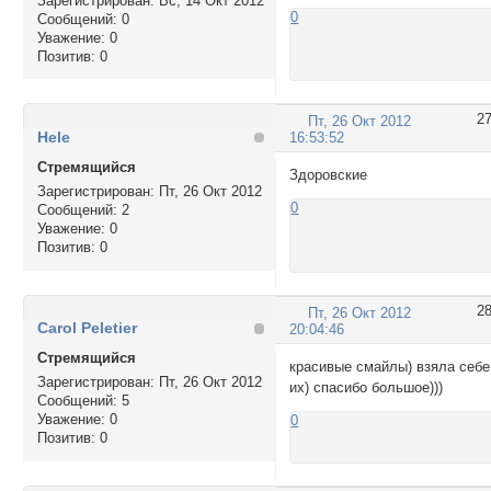
Зарегистрирован
: Вс, 14 Окт 2012
0
Сообщений:
0
Уважение:
0
Позитив:
0
2
Пт, 26 Окт 2012
Hele
16:53:52
Стремящийся
Здоровские
Зарегистрирован
: Пт, 26 Окт 2012
0
Сообщений:
2
Уважение:
0
Позитив:
0
2
Пт, 26 Окт 2012
Carol Peletier
20:04:46
Стремящийся
красивые смайлы) взяла себе
Зарегистрирован
: Пт, 26 Окт 2012
их) спасибо большое)))
Сообщений:
5
Уважение:
0
0
Позитив:
0