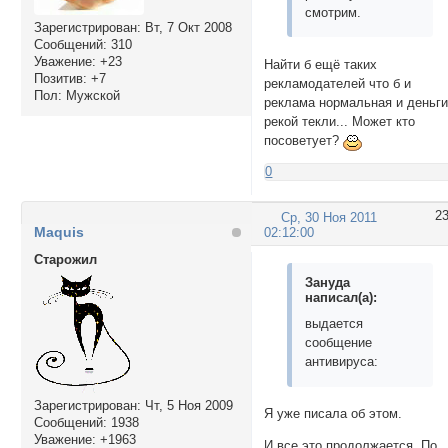
смотрим.
Зарегистрирован
: Вт, 7 Окт 2008
Сообщений:
310
Уважение:
+23
Найти б ещё таких
Позитив:
+7
рекламодателей что б и
Пол:
Мужской
реклама нормальная и деньг
рекой текли... Может кто
посоветует?
0
2
Ср, 30 Ноя 2011
Maquis
02:12:00
Cтарожил
Зануда
написал(а):
выдается
сообщение
антивируса:
Зарегистрирован
: Чт, 5 Ноя 2009
Я уже писала об этом.
Сообщений:
1938
Уважение:
+1963
И все это продолжается. По