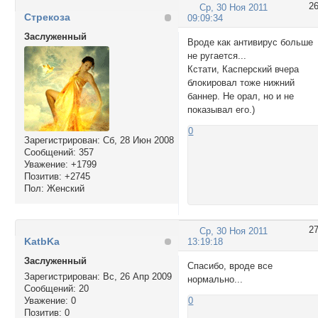
2
Ср, 30 Ноя 2011
Стрекоза
09:09:34
Заслуженный
Вроде как антивирус больше
не ругается...
Кстати, Касперский вчера
блокировал тоже нижний
баннер. Не орал, но и не
показывал его.)
0
Зарегистрирован
: Сб, 28 Июн 2008
Сообщений:
357
Уважение:
+1799
Позитив:
+2745
Пол:
Женский
2
Ср, 30 Ноя 2011
KatbKa
13:19:18
Заслуженный
Спасибо, вроде все
Зарегистрирован
: Вс, 26 Апр 2009
нормально...
Сообщений:
20
Уважение:
0
0
Позитив:
0