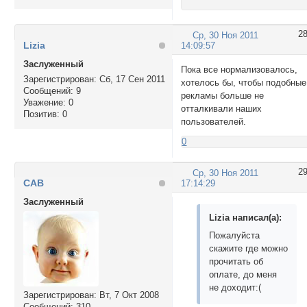
2
Ср, 30 Ноя 2011
Lizia
14:09:57
Заслуженный
Пока все нормализовалось,
Зарегистрирован
: Сб, 17 Сен 2011
хотелось бы, чтобы подобные
Сообщений:
9
рекламы больше не
Уважение:
0
отталкивали наших
Позитив:
0
пользователей.
0
2
Ср, 30 Ноя 2011
CAB
17:14:29
Заслуженный
Lizia написал(а):
Пожалуйста
скажите где можно
прочитать об
оплате, до меня
не доходит:(
Зарегистрирован
: Вт, 7 Окт 2008
Сообщений:
310