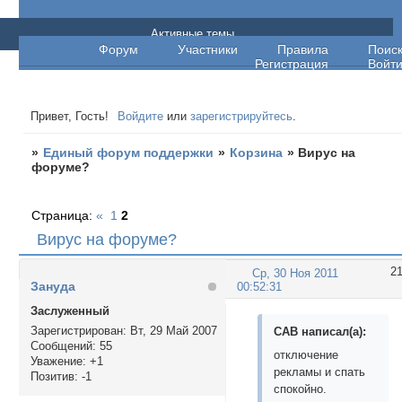
Единый форум поддержки
Активные темы
Форум
Участники
Правила
Поис
Регистрация
Войт
Привет, Гость!
Войдите
или
зарегистрируйтесь
.
»
Единый форум поддержки
»
Корзина
»
Вирус на
форуме?
Страница:
«
1
2
Вирус на форуме?
2
Ср, 30 Ноя 2011
Зануда
00:52:31
Заслуженный
Зарегистрирован
: Вт, 29 Май 2007
CAB написал(а):
Сообщений:
55
отключение
Уважение:
+1
рекламы и спать
Позитив:
-1
спокойно.