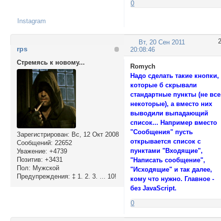
0
/* 2nd Menu */

Instagram
#pun-navlinks ul l
  color: #fff;

}

Вт, 20 Сен 2011
rps
20:08:46
/* 2nd Menu Hover 
Стремясь к новому...
Romych
#pun-navlinks ul l
Надо сделать такие кнопки,
  background: #555;
которые б скрывали
  color: #ffcc33;

стандартные пункты (не все
  text-decoration: 
некоторые), а вместо них
  font-weight: bold
выводили выпадающий
}

список... Например вместо
</style>
"Сообщения" пусть
Зарегистрирован
: Вс, 12 Окт 2008
открывается список с
Сообщений:
22652
пунктами "Входящие",
Уважение:
+4739
Позитив:
+3431
"Написать сообщение",
Пол:
Мужской
"Исходящие" и так далее,
Предупреждения:
‡ 1. 2. 3. ... 10!
кому что нужно. Главное -
без JavaScript.
0