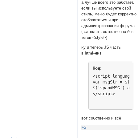
а лучше всего это работает,
  -khtml-border-ra
если вы используете свой
  border-radius: 10
стиль, меню будет корректно
}

отображаться и при
администрировании форума
#pun-navlinks.sect
(вставлять естественно без
  float: left;

тегов <style>)
  display: block;

  width: 100%;

ну и теперь JS часть
  text-align: cente
в
html-низ
:
  font-weight: bold
  padding: 0.5em 0
Код:
  margin: 0 !import
  position: static
<script language="
}

var msgStr = $('li
$('span#MSG').appe
#pun-navlinks ul l
</script>
  display: block !i
}

/* 2nd Menu */

вот собственно и всё
#pun-navlinks ul l
  color: #fff;

+2
}
