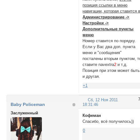
позиция ссылки в меню
навигации, которая ставится 
Администрирование ->
Настройки ->
Дополнительные пункты
меню
Номер ставится по порядку.
Если у Вас два доп. пункта
меню и "сообщения"
посталены вторым пунктом, т
ставите navextra
2
и т.д.
Позиция при этом может быть
и другая.
+1
Сб, 12 Ноя 2011
Baby Policeman
18:31:46
Заслуженный
Кофеман
Спасибо, всё получилось))
0