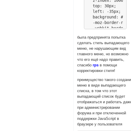
  z-index: 10000;

  top: 30px;

  left: -35px;

  background: #8282
  -moz-border-radiu
  -webkit-border-r
  -khtml-border-ra
была предпринята попытка
  border-radius: 10
сделать стиль выпадающего
}

меню, не нарушающим вид
главного меню, но возможно
#pun-navlinks.sect
что его ещё надо править,
  float: left;

спасибо
rps
в помощи
  display: block;

корректировки стиля!
  width: 100%;

  text-align: cente
преимущество такого создан
  font-weight: bold
меню в виде выпадающего
  padding: 0.5em 0
списка, в том что этот
  margin: 0 !import
выпадающий список будет
  position: static
отображаться и работать даж
}

при администрировании
форума и при отключенной
#pun-navlinks ul l
поддержки JavaScript в
  display: block !i
браузере у пользователя
}
