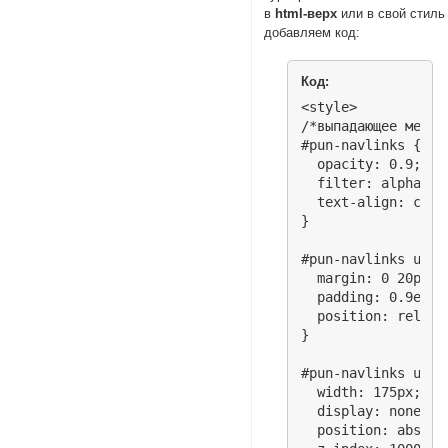
в
html-верх
или в свой стиль
добавляем код:
Код:
<style>

/*выпадающее меню*/
#pun-navlinks {

  opacity: 0.9;

  filter: alpha(opa
  text-align: cent
}

#pun-navlinks ul li
  margin: 0 20px 0 
  padding: 0.9em 0
  position: relativ
}

#pun-navlinks ul li
  width: 175px;

  display: none;

  position: absolut