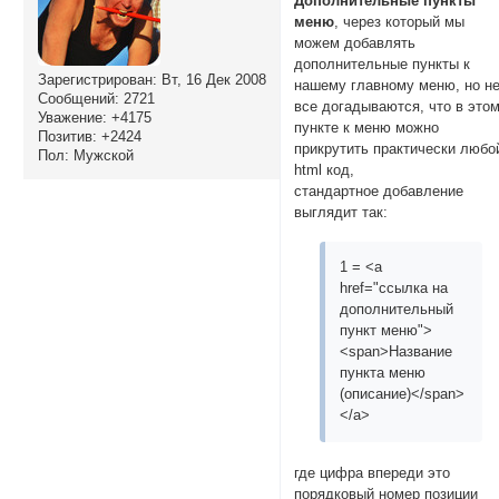
Дополнительные пункты
меню
, через который мы
можем добавлять
дополнительные пункты к
Зарегистрирован
: Вт, 16 Дек 2008
нашему главному меню, но н
Сообщений:
2721
все догадываются, что в это
Уважение:
+4175
пункте к меню можно
Позитив:
+2424
прикрутить практически любо
Пол:
Мужской
html код,
стандартное добавление
выглядит так:
1
= <a
href="ссылка на
дополнительный
пункт меню">
<span>Название
пункта меню
(описание)</span>
</a>
где цифра впереди это
порядковый номер позиции