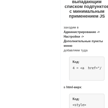
выпадающим
списком подпункто
с минимальным
применением JS
заходим в
Администрирование ->
Настройки ->
Дополнительные пункты
меню
добавляем туда
Код:
4 = <a  href="/mes
в
html-верх
:
Код:
<style>
