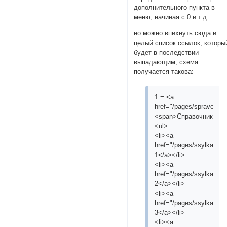
дополнительного пункта в
меню, начиная с 0 и т.д.
но можно впихнуть сюда и
целый список ссылок, которы
будет в последствии
выпадающим, схема
получается такова:
1 = <a
href="/pages/spravochni
<span>Справочник
<ul>
<li><a
href="/pages/ssylka">П
1</a></li>
<li><a
href="/pages/ssylka2">
2</a></li>
<li><a
href="/pages/ssylka3">
3</a></li>
<li><a