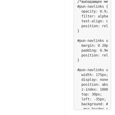
/*выпадающее меню*/
#pun-navlinks {

  opacity: 0.9;

  filter: alpha(opa
  text-align: cent
  position: relativ
}

#pun-navlinks ul li
  margin: 0 20px 0 
  padding: 0.9em 0
  position: relativ
}

#pun-navlinks ul li
  width: 175px;

  display: none;

  position: absolut
  z-index: 10000;

  top: 30px;

  left: -35px;

  background: #8282
  -moz-border-radiu
  -webkit-border-r