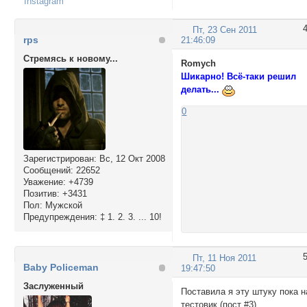
Instagram
/* 2nd Menu Hover 
#pun-navlinks ul l
Пт, 23 Сен 2011
rps
21:46:09
  background: #555;
  color: #ffcc33;

Стремясь к новому...
Romych
  text-decoration: 
Шикарно! Всё-таки решил
  font-weight: bold
делать...
}

li#navpm a { displa
0
</style>
Зарегистрирован
: Вс, 12 Окт 2008
Сообщений:
22652
Уважение:
+4739
Позитив:
+3431
Пол:
Мужской
Предупреждения:
‡ 1. 2. 3. ... 10!
Пт, 11 Ноя 2011
Baby Policeman
19:47:50
Заслуженный
Поставила я эту штуку пока н
тестовик (пост #3)...