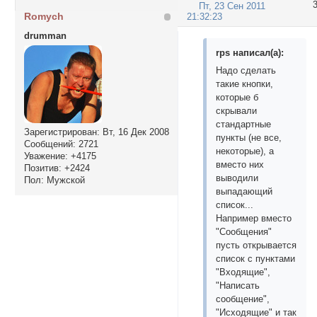
Пт, 23 Сен 2011
Romych
21:32:23
drumman
rps написал(а):
Надо сделать
такие кнопки,
которые б
скрывали
стандартные
Зарегистрирован
: Вт, 16 Дек 2008
пункты (не все,
Сообщений:
2721
некоторые), а
Уважение:
+4175
вместо них
Позитив:
+2424
выводили
Пол:
Мужской
выпадающий
список...
Например вместо
"Сообщения"
пусть открывается
список с пунктами
"Входящие",
"Написать
сообщение",
"Исходящие" и так