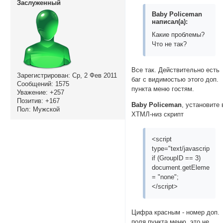
Заслуженный
Baby Policeman
написал(а):
Какие проблемы?
Что не так?
Все так. Действительно есть
Зарегистрирован
: Ср, 2 Фев 2011
баг с видимостью этого доп.
Сообщений:
1575
пункта меню гостям.
Уважение:
+257
Позитив:
+167
Baby Policeman
, установите 
Пол:
Мужской
ХТМЛ-низ скрипт
<script
type="text/javascript">
if (GroupID == 3)
document.getElementByI
= "none";
</script>
Цифра красным - номер доп.
поля пункта меню,
это не