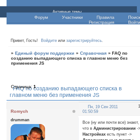
Единый форум поддержки
Активные темы
Форум
Участники
Правила
Поис
Регистрация
Войт
Привет, Гость!
Войдите
или
зарегистрируйтесь
.
»
Единый форум поддержки
»
Справочная
»
FAQ по
созданию выпадающего списка в главном меню без
применения JS
Страница:
1
FAQ по созданию выпадающего списка в
главном меню без применения JS
Пн, 19 Сен 2011
Romych
01:50:59
drumman
Все (ну или почти все) знают,
что в
Администрировании
-
Настройках
есть пункт ->