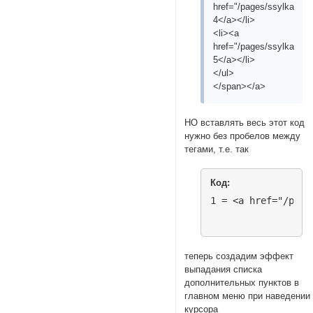
href="/pages/ssylka4">
4</a></li>
<li><a
href="/pages/ssylka5">
5</a></li>
</ul>
</span></a>
НО вставлять весь этот код
нужно без пробелов между
тегами, т.е. так
Код:
1 = <a href="/page
теперь создадим эффект
выпадания списка
дополнительных пунктов в
главном меню при наведении
курсора