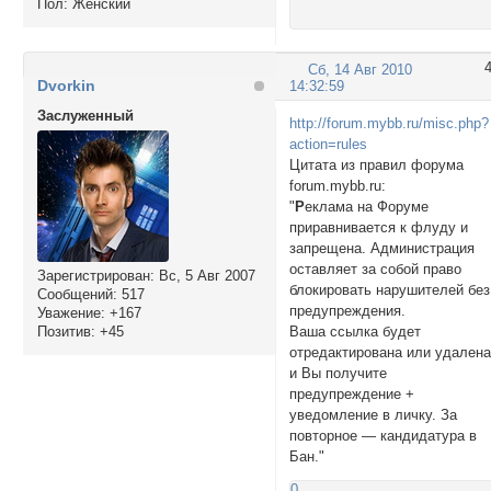
Пол:
Женский
Сб, 14 Авг 2010
Dvorkin
14:32:59
Заслуженный
http://forum.mybb.ru/misc.php?
action=rules
Цитата из правил форума
forum.mybb.ru:
"
Р
еклама на Форуме
приравнивается к флуду и
запрещена. Администрация
оставляет за собой право
Зарегистрирован
: Вс, 5 Авг 2007
блокировать нарушителей без
Сообщений:
517
предупреждения.
Уважение:
+167
Позитив:
+45
Ваша ссылка будет
отредактирована или удален
и Вы получите
предупреждение +
уведомление в личку. За
повторное — кандидатура в
Бан."
0