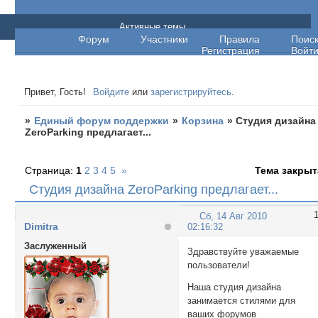
Единый форум поддержки
Активные темы
Форум
Участники
Правила
Поис
Регистрация
Войт
Привет, Гость!
Войдите
или
зарегистрируйтесь
.
»
Единый форум поддержки
»
Корзина
»
Студия дизайна
ZeroParking предлагает...
Страница:
1
2
3
4
5
»
Тема закрыт
Студия дизайна ZeroParking предлагает...
Сб, 14 Авг 2010
Dimitra
02:16:32
Заслуженный
Здравствуйте уважаемые
пользователи!
Наша студия дизайна
занимается стилями для
ваших форумов