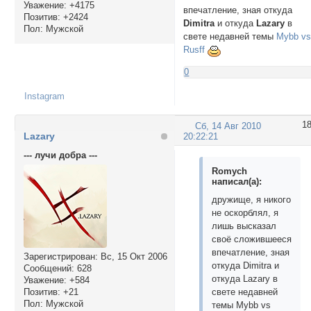
Уважение:
+4175
впечатление, зная откуда
Позитив:
+2424
Dimitra
и откуда
Lazary
в
Пол:
Мужской
свете недавней темы
Mybb v
Rusff
0
Instagram
1
Сб, 14 Авг 2010
Lazary
20:22:21
--- лучи добра ---
Romych
написал(а):
дружище, я никого
не оскорблял, я
лишь высказал
своё сложившееся
впечатление, зная
Зарегистрирован
: Вс, 15 Окт 2006
откуда Dimitra и
Сообщений:
628
откуда Lazary в
Уважение:
+584
Позитив:
+21
свете недавней
Пол:
Мужской
темы Mybb vs