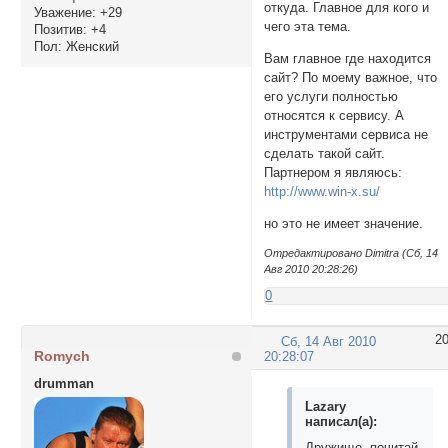
откуда. Главное для кого и
Уважение:
+29
чего эта тема.
Позитив:
+4
Пол:
Женский
Вам главное где находится
сайт? По моему важное, что
его услуги полностью
относятся к сервису. А
инструментами сервиса не
сделать такой сайт.
Партнером я являюсь:
http://www.win-x.su/
но это не имеет значение.
Отредактировано Dimitra (Сб, 14
Авг 2010 20:28:26)
0
2
Сб, 14 Авг 2010
Romych
20:28:07
drumman
Lazary
написал(а):
Дружище, почитай