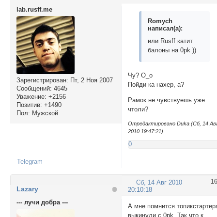
lab.rusff.me
Romych
написал(а):
или Rusff катит
балоны на 0pk ))
Чу? О_о
Зарегистрирован
: Пт, 2 Ноя 2007
Пойди ка наxер, а?
Сообщений:
4645
Уважение:
+2156
Рамок не чувствуешь уже
Позитив:
+1490
чтоли?
Пол:
Мужской
Отредактировано Duka (Сб, 14 Ав
2010 19:47:21)
0
Telegram
1
Сб, 14 Авг 2010
Lazary
20:10:18
--- лучи добра ---
А мне помнится топикстартер
выкинули с 0pk. Так что к