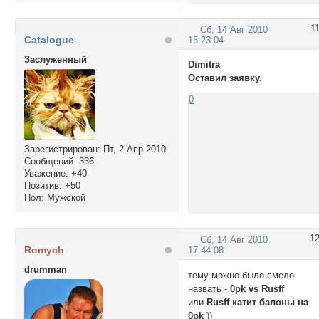
1
Сб, 14 Авг 2010
Catalogue
15:23:04
Заслуженный
Dimitra
Оставил заявку.
0
Зарегистрирован
: Пт, 2 Апр 2010
Сообщений:
336
Уважение:
+40
Позитив:
+50
Пол:
Мужской
1
Сб, 14 Авг 2010
Romych
17:44:08
drumman
тему можно было смело
назвать -
0pk vs Rusff
или
Rusff катит балоны на
0pk
))