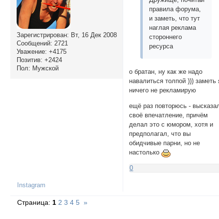
правила форума,
и заметь, что тут
наглая реклама
Зарегистрирован
: Вт, 16 Дек 2008
стороннего
Сообщений:
2721
ресурса
Уважение:
+4175
Позитив:
+2424
Пол:
Мужской
о братан, ну как же надо
навалиться толпой ))) заметь 
ничего не рекламирую
ещё раз повторюсь - высказа
своё впечатление, причём
делал это с юмором, хотя и
предполагал, что вы
обидчивые парни, но не
настолько
0
Instagram
Страница:
1
2
3
4
5
»