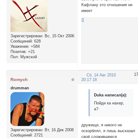
Кафлану это отношения не
имеет
0
Зарегистрирован
: Вс, 15 Окт 2006
Сообщений:
628
Уважение:
+584
Позитив:
+21
Пол:
Мужской
1
Сб, 14 Авг 2010
Romych
20:17:18
drumman
Duka написал(а):
Пойди ка наxер,
а?
дружище, я никого не
Зарегистрирован
: Вт, 16 Дек 2008
оскорблял, я лишь высказал
Сообщений:
2721
своё сложившееся