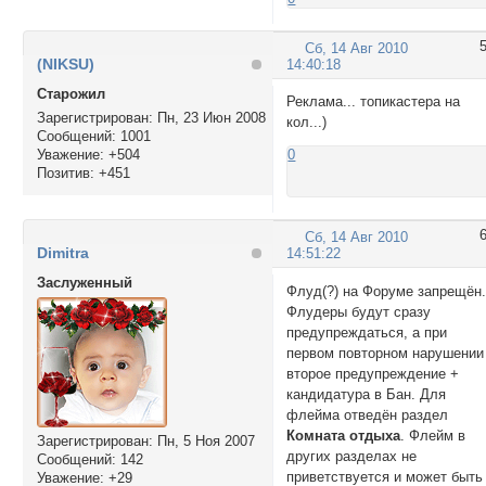
Сб, 14 Авг 2010
(NIKSU)
14:40:18
Cтарожил
Реклама... топикастера на
Зарегистрирован
: Пн, 23 Июн 2008
кол...)
Сообщений:
1001
Уважение:
+504
0
Позитив:
+451
Сб, 14 Авг 2010
Dimitra
14:51:22
Заслуженный
Флуд(?) на Форуме запрещён
Флудеры будут сразу
предупреждаться, а при
первом повторном нарушении 
второе предупреждение +
кандидатура в Бан. Для
флейма отведён раздел
Комната отдыха
. Флейм в
Зарегистрирован
: Пн, 5 Ноя 2007
других разделах не
Сообщений:
142
приветствуется и может быть
Уважение:
+29