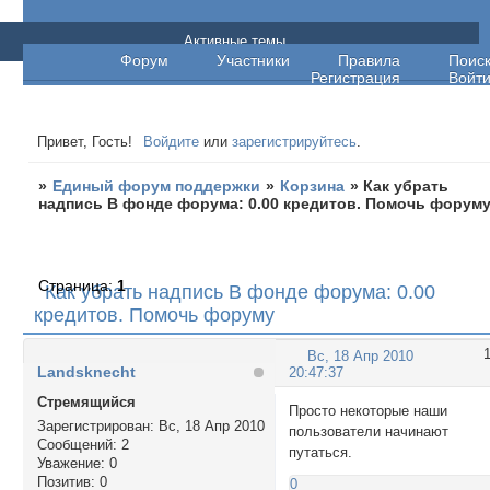
Единый форум поддержки
Активные темы
Форум
Участники
Правила
Поис
Регистрация
Войт
Привет, Гость!
Войдите
или
зарегистрируйтесь
.
»
Единый форум поддержки
»
Корзина
»
Как убрать
надпись В фонде форума: 0.00 кредитов. Помочь форум
Страница:
1
Как убрать надпись В фонде форума: 0.00
кредитов. Помочь форуму
Вс, 18 Апр 2010
Landsknecht
20:47:37
Стремящийся
Просто некоторые наши
Зарегистрирован
: Вс, 18 Апр 2010
пользователи начинают
Сообщений:
2
путаться.
Уважение:
0
Позитив:
0
0