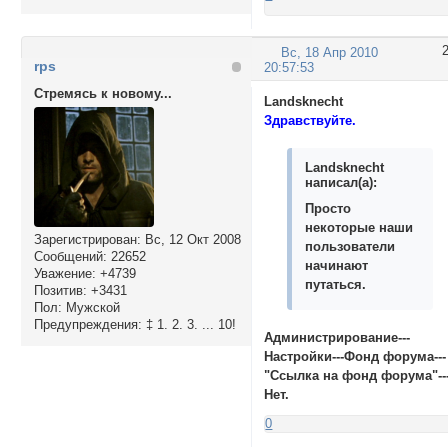
Вс, 18 Апр 2010
rps
20:57:53
Стремясь к новому...
Landsknecht
Здравствуйте.
Landsknecht
написал(а):
Просто
некоторые наши
Зарегистрирован
: Вс, 12 Окт 2008
пользователи
Сообщений:
22652
начинают
Уважение:
+4739
путаться.
Позитив:
+3431
Пол:
Мужской
Предупреждения:
‡ 1. 2. 3. ... 10!
Администрирование---
Настройки---Фонд форума---
"Ссылка на фонд форума"--
Нет.
0