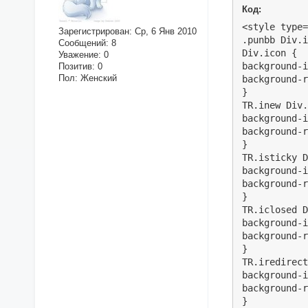
Код:
<style type=
Зарегистрирован
: Ср, 6 Янв 2010
.punbb Div.i
Сообщений:
8
Div.icon {

Уважение:
0
background-i
Позитив:
0
Пол:
Женский
background-r
}

TR.inew Div.
background-i
background-r
}

TR.isticky D
background-i
background-r
}

TR.iclosed D
background-i
background-r
}

TR.iredirect
background-i
background-r
}
