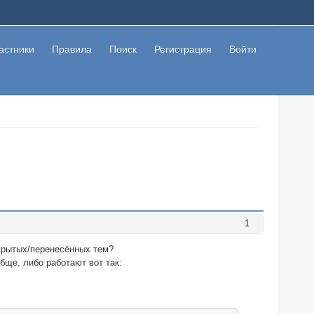
астники
Правила
Поиск
Регистрация
Войти
1
акрытых/перенесённых тем?
бще, либо работают вот так: