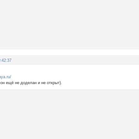
:42:37
aya.ru/
он ещё не доделан и не открыт).