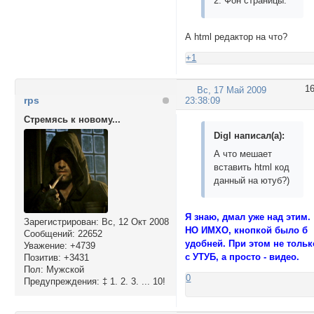
2. Фон страницы.
А html редактор на что?
+1
1
Вс, 17 Май 2009
rps
23:38:09
Стремясь к новому...
Digl написал(а):
А что мешает
вставить html код
данный на ютуб?)
Я знаю, дмал уже над этим.
Зарегистрирован
: Вс, 12 Окт 2008
НО ИМХО, кнопкой было б
Сообщений:
22652
удобней. При этом не тольк
Уважение:
+4739
с УТУБ, а просто - видео.
Позитив:
+3431
Пол:
Мужской
0
Предупреждения:
‡ 1. 2. 3. ... 10!