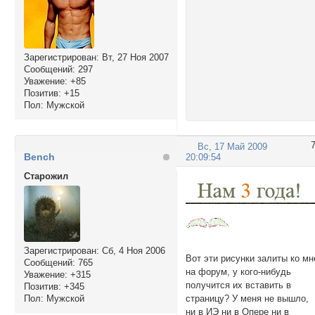
Зарегистрирован
: Вт, 27 Ноя 2007
Сообщений:
297
Уважение:
+85
Позитив:
+15
Пол:
Мужской
Вс, 17 Май 2009
Bench
20:09:54
Cтарожил
Зарегистрирован
: Сб, 4 Ноя 2006
Вот эти рисунки залиты ко мн
Сообщений:
765
на форум, у кого-нибудь
Уважение:
+315
получится их вставить в
Позитив:
+345
Пол:
Мужской
страницу? У меня не вышло,
ни в ИЭ ни в Опере ни в