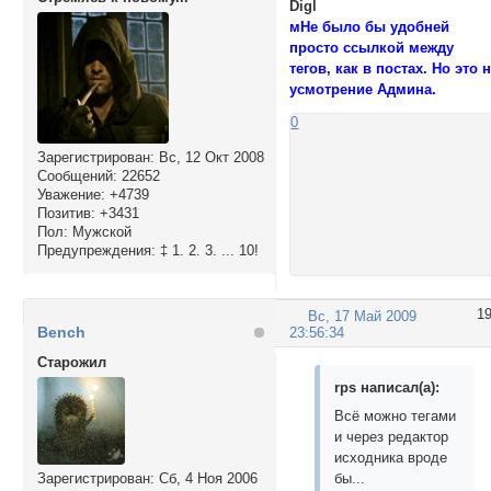
Digl
мНе было бы удобней
просто ссылкой между
тегов, как в постах. Но это 
усмотрение Админа.
0
Зарегистрирован
: Вс, 12 Окт 2008
Сообщений:
22652
Уважение:
+4739
Позитив:
+3431
Пол:
Мужской
Предупреждения:
‡ 1. 2. 3. ... 10!
1
Вс, 17 Май 2009
Bench
23:56:34
Cтарожил
rps написал(а):
Всё можно тегами
и через редактор
исходника вроде
Зарегистрирован
: Сб, 4 Ноя 2006
бы...