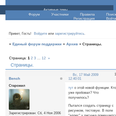
Единый форум поддержки
Активные темы
Форум
Участники
Правила
Поис
Регистрация
Войт
Привет, Гость!
Войдите
или
зарегистрируйтесь
.
»
Единый форум поддержки
»
Архив
»
Страницы.
Страница:
1
2
3
…
12
»
Страницы.
Вс, 17 Май 2009
Bench
12:40:01
Cтарожил
тут
о этой новой функции. Кт
уже пробовал? Что
получилось?
Пытался создать страницу с
рисунком, тестовую. В поле
Зарегистрирован
: Сб, 4 Ноя 2006
"адрес" у рисунка помещаетс