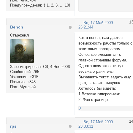
Пол:
Мужской
Предупреждения:
‡ 1. 2. 3. ... 10!
1
Вс, 17 Май 2009
Bench
23:21:44
Cтарожил
Как я понял, нам дается
возможность работы только с
текстовым параграфом.
Основные элементы - с
главной страницы форума.
Однако возможности тут
Зарегистрирован
: Сб, 4 Ноя 2006
весьма ограничены.
Сообщений:
765
Уважение:
+315
Выравнять текст, задать ему
Позитив:
+345
цвет, вставить рисунок.
Пол:
Мужской
Хотелось бы видеть:
1.Вставка гиперссылки.
2. Фон страницы.
0
1
Вс, 17 Май 2009
rps
23:33:31