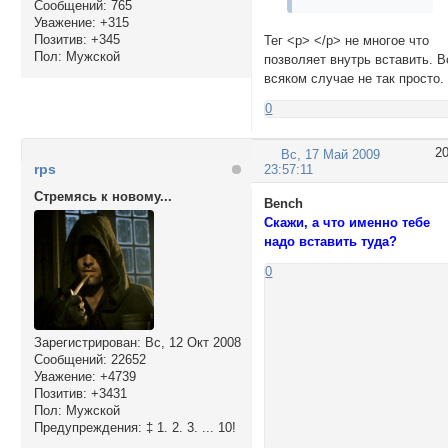
Сообщений:
765
Уважение:
+315
Позитив:
+345
Тег <р> </p> не многое что
Пол:
Мужской
позволяет внутрь вставить. В
всяком случае не так просто.
0
2
Вс, 17 Май 2009
rps
23:57:11
Стремясь к новому...
Bench
Скажи, а что именно тебе
надо вставить туда?
0
Зарегистрирован
: Вс, 12 Окт 2008
Сообщений:
22652
Уважение:
+4739
Позитив:
+3431
Пол:
Мужской
Предупреждения:
‡ 1. 2. 3. ... 10!