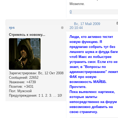
Мозилле.
0
Вс, 17 Май 2009
rps
20:10:44
Стремясь к новому...
Люди, кто активно тестит
новую функцию. Я
предлагаю собрать тут без
лишнего шума и флуда баги
чтоб Макс их побыстрее
устранить смог. Если кто не
знает, в "Вопросы по
администрированию" лежи
Зарегистрирован
: Вс, 12 Окт 2008
ФАК про новую
Сообщений:
22652
возможность МАЙББ.
Уважение:
+4739
Позитив:
+3431
Прочтите.
Пол:
Мужской
Пока выявлено: картинки,
Предупреждения:
‡ 1. 2. 3. ... 10!
которые залиты
непосредственно на форум
невозможно добавить на
свою страничку.