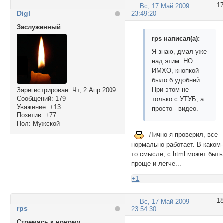
1
Вс, 17 Май 2009
Digl
23:49:20
Заслуженный
rps написал(а):
Я знаю, дмал уже
над этим. НО
ИМХО, кнопкой
было б удобней.
При этом не
Зарегистрирован
: Чт, 2 Апр 2009
Сообщений:
179
только с УТУБ, а
Уважение:
+13
просто - видео.
Позитив:
+77
Пол:
Мужской
Лично я проверил, все
нормально работает. В каком-
то смысле, с html может быть
проще и легче...
+1
1
Вс, 17 Май 2009
rps
23:54:30
Стремясь к новому...