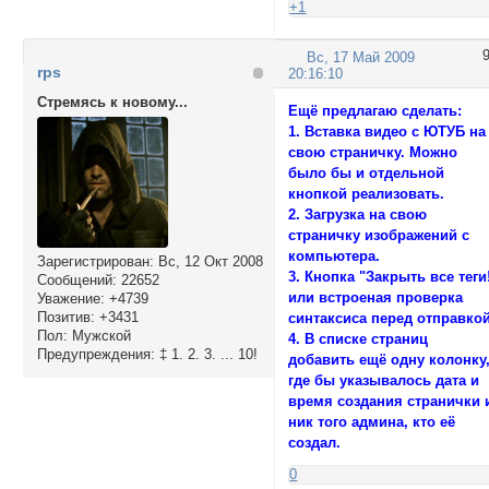
+1
Вс, 17 Май 2009
rps
20:16:10
Стремясь к новому...
Ещё предлагаю сделать:
1. Вставка видео с ЮТУБ на
свою страничку. Можно
было бы и отдельной
кнопкой реализовать.
2. Загрузка на свою
страничку изображений с
компьютера.
Зарегистрирован
: Вс, 12 Окт 2008
3. Кнопка "Закрыть все теги
Сообщений:
22652
или встроеная проверка
Уважение:
+4739
Позитив:
+3431
синтаксиса перед отправкой
Пол:
Мужской
4. В списке страниц
Предупреждения:
‡ 1. 2. 3. ... 10!
добавить ещё одну колонку
где бы указывалось дата и
время создания странички 
ник того админа, кто её
создал.
0