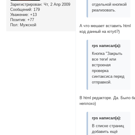
отдельной кнопкой
Зарегистрирован
: Чт, 2 Апр 2009
Сообщений:
179
реализовать.
Уважение:
+13
Позитив:
+77
Пол:
Мужской
А что мешает вставить html
код данный на ютуб?)
rps написал(а):
Кнопка "Закрыть
все теги! или
встроеная
проверка
синтаксиса перед
отправкой.
В html редакторе. Да. Было б
неплохо)
rps написал(а):
В списке страниц
добавить ещё