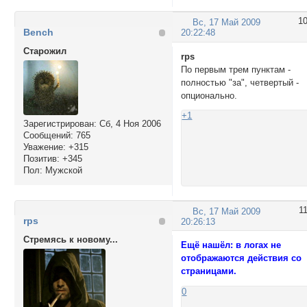
1
Вс, 17 Май 2009
Bench
20:22:48
Cтарожил
rps
По первым трем пунктам -
полностью "за", четвертый -
опционально.
+1
Зарегистрирован
: Сб, 4 Ноя 2006
Сообщений:
765
Уважение:
+315
Позитив:
+345
Пол:
Мужской
1
Вс, 17 Май 2009
rps
20:26:13
Стремясь к новому...
Ещё нашёл: в логах не
отображаются действия со
страницами.
0