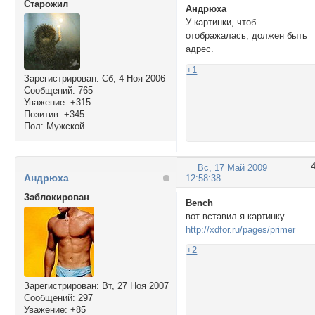
Cтарожил
Андрюха
У картинки, чтоб
отображалась, должен быть
адрес.
+1
Зарегистрирован
: Сб, 4 Ноя 2006
Сообщений:
765
Уважение:
+315
Позитив:
+345
Пол:
Мужской
Вс, 17 Май 2009
Андрюха
12:58:38
Заблокирован
Bench
вот вставил я картинку
http://xdfor.ru/pages/primer
+2
Зарегистрирован
: Вт, 27 Ноя 2007
Сообщений:
297
Уважение:
+85