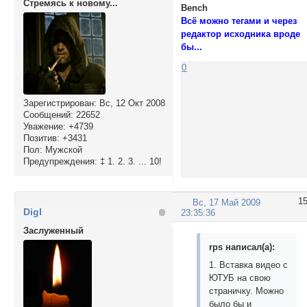
Стремясь к новому...
Bench
Всё можно тегами и через
редактор исходника вроде
бы...
0
Зарегистрирован
: Вс, 12 Окт 2008
Сообщений:
22652
Уважение:
+4739
Позитив:
+3431
Пол:
Мужской
Предупреждения:
‡ 1. 2. 3. ... 10!
1
Вс, 17 Май 2009
Digl
23:35:36
Заслуженный
rps написал(а):
1. Вставка видео с
ЮТУБ на свою
страничку. Можно
было бы и