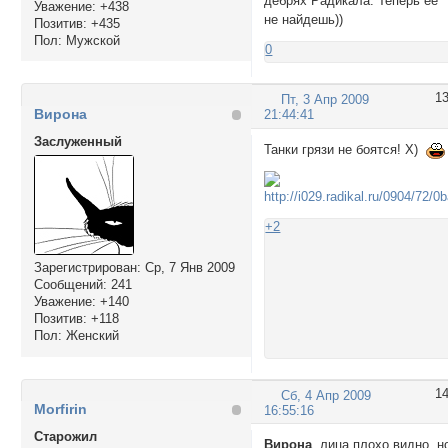
дебрях Радикала. Теперь ее
Уважение:
+438
не найдешь))
Позитив:
+435
Пол:
Мужской
0
1
Пт, 3 Апр 2009
Вирона
21:44:41
Заслуженный
Танки грязи не боятся! Х)
+2
Зарегистрирован
: Ср, 7 Янв 2009
Сообщений:
241
Уважение:
+140
Позитив:
+118
Пол:
Женский
1
Сб, 4 Апр 2009
Morfirin
16:55:16
Cтарожил
Вирона
, лица плохо видно, н