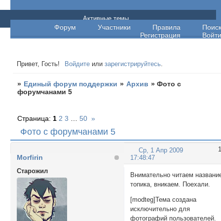
Единый форум поддержки
Активные темы
Форум
Участники
Правила
Поис
Регистрация
Войт
Привет, Гость!
Войдите
или
зарегистрируйтесь
.
»
Единый форум поддержки
»
Архив
»
Фото с
форумчанами 5
Страница:
1
2
3
…
50
»
Фото с форумчанами 5
Ср, 1 Апр 2009
Morfirin
17:48:47
Cтарожил
Внимательно читаем названи
топика, вникаем. Поехали.
[modteg]Тема создана
исключительно для
фотографий пользователей.