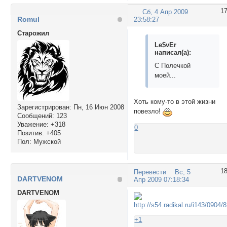
1
Сб, 4 Апр 2009
Romul
23:58:27
Cтарожил
Le$vEr
написал(а):
С Полечкой
моей...
Хоть кому-то в этой жизни
Зарегистрирован
: Пн, 16 Июн 2008
повезло!
Сообщений:
123
Уважение:
+318
0
Позитив:
+405
Пол:
Мужской
1
Перевести
Вс, 5
DARTVENOM
Апр 2009 07:18:34
DARTVENOM
+1