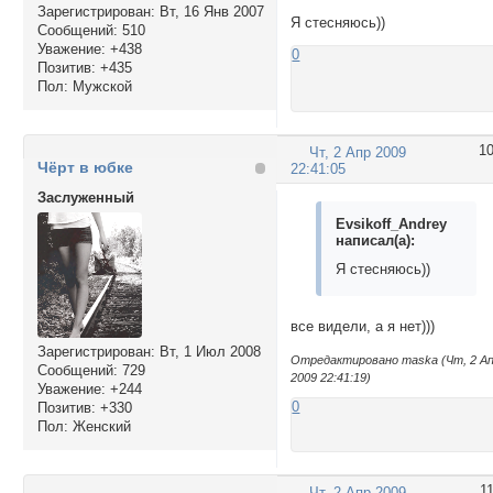
Зарегистрирован
: Вт, 16 Янв 2007
Я стесняюсь))
Сообщений:
510
Уважение:
+438
0
Позитив:
+435
Пол:
Мужской
1
Чт, 2 Апр 2009
Чёрт в юбке
22:41:05
Заслуженный
Evsikoff_Andrey
написал(а):
Я стесняюсь))
все видели, а я нет)))
Зарегистрирован
: Вт, 1 Июл 2008
Отредактировано maska (Чт, 2 А
Сообщений:
729
2009 22:41:19)
Уважение:
+244
0
Позитив:
+330
Пол:
Женский
1
Чт, 2 Апр 2009