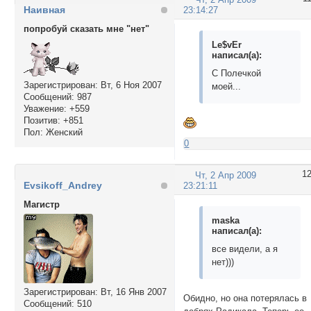
Наивная
23:14:27
попробуй сказать мне "нет"
Le$vEr
написал(а):
С Полечкой
Зарегистрирован
: Вт, 6 Ноя 2007
моей...
Сообщений:
987
Уважение:
+559
Позитив:
+851
Пол:
Женский
0
1
Чт, 2 Апр 2009
Evsikoff_Andrey
23:21:11
Магистр
maska
написал(а):
все видели, а я
нет)))
Зарегистрирован
: Вт, 16 Янв 2007
Обидно, но она потерялась в
Сообщений:
510