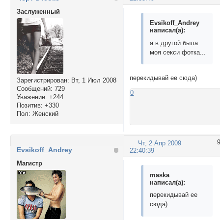
Заслуженный
Evsikoff_Andrey
написал(а):
а в другой была
моя секси фотка...
перекидывай ее сюда)
Зарегистрирован
: Вт, 1 Июл 2008
Сообщений:
729
0
Уважение:
+244
Позитив:
+330
Пол:
Женский
Чт, 2 Апр 2009
Evsikoff_Andrey
22:40:39
Магистр
maska
написал(а):
перекидывай ее
сюда)