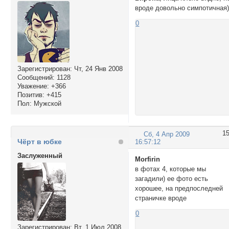
вроде довольно симпотичная
0
Зарегистрирован
: Чт, 24 Янв 2008
Сообщений:
1128
Уважение:
+366
Позитив:
+415
Пол:
Мужской
1
Сб, 4 Апр 2009
Чёрт в юбке
16:57:12
Заслуженный
Morfirin
в фотах 4, которые мы
загадили) ее фото есть
хорошее, на предпоследней
страничке вроде
0
Зарегистрирован
: Вт, 1 Июл 2008