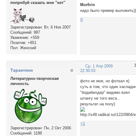
попробуй сказать мне "нет"
Morfirin
надо было пример выложить))
0
Зарегистрирован
: Вт, 6 Ноя 2007
Сообщений:
987
Уважение:
+559
Позитив:
+851
Пол:
Женский
Ср, 1 Апр 2009
Тарантино
22:30:03
Литературно-творческая
фото не мое, но фоткал я)
личность
суть в том, что один хаспади
"бодибилдер" видимо взял
штангу не того веса...
результат на полу)
+1
Зарегистрирован
: Пн, 2 Окт 2006
Сообщений:
1188