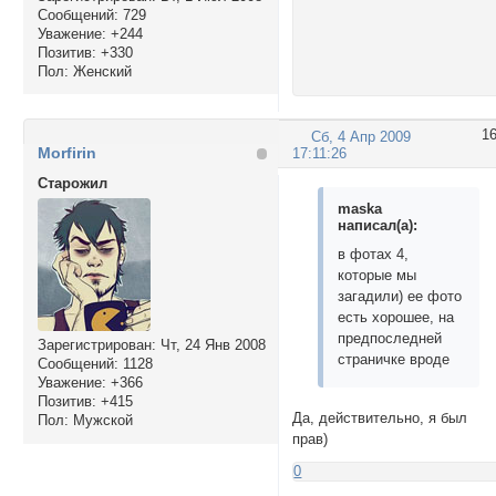
Сообщений:
729
Уважение:
+244
Позитив:
+330
Пол:
Женский
1
Сб, 4 Апр 2009
Morfirin
17:11:26
Cтарожил
maska
написал(а):
в фотах 4,
которые мы
загадили) ее фото
есть хорошее, на
предпоследней
Зарегистрирован
: Чт, 24 Янв 2008
страничке вроде
Сообщений:
1128
Уважение:
+366
Позитив:
+415
Да, действительно, я был
Пол:
Мужской
прав)
0