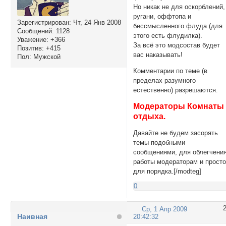
Но никак не для оскорблений,
ругани, оффтопа и
Зарегистрирован
: Чт, 24 Янв 2008
бессмысленного флуда (для
Сообщений:
1128
этого есть флудилка).
Уважение:
+366
За всё это модсостав будет
Позитив:
+415
вас наказывать!
Пол:
Мужской
Комментарии по теме (в
пределах разумного
естественно) разрешаются.
Модераторы Комнаты
отдыха.
Давайте не будем засорять
темы подобными
сообщениями, для облегчени
работы модераторам и прост
для порядка.[/modteg]
0
Ср, 1 Апр 2009
Наивная
20:42:32