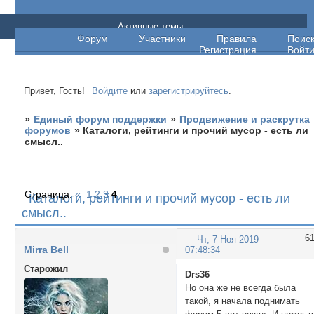
Единый форум поддержки
Активные темы
Форум
Участники
Правила
Поис
Регистрация
Войт
Привет, Гость!
Войдите
или
зарегистрируйтесь
.
»
Единый форум поддержки
»
Продвижение и раскрутка
форумов
»
Каталоги, рейтинги и прочий мусор - есть ли
смысл..
Страница:
«
1
2
3
4
Каталоги, рейтинги и прочий мусор - есть ли
смысл..
6
Чт, 7 Ноя 2019
Mirra Bell
07:48:34
Cтарожил
Drs36
Но она же не всегда была
такой, я начала поднимать