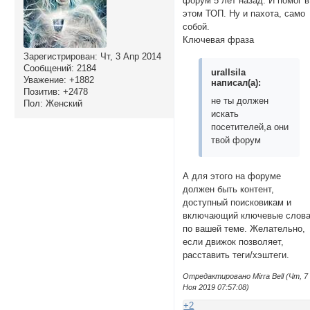
форум 5 лет назад. И помог в
этом ТОП. Ну и пахота, само
собой.
Ключевая фраза
Зарегистрирован
: Чт, 3 Апр 2014
Сообщений:
2184
urallsila
Уважение:
+1882
написал(а):
Позитив:
+2478
не ты должен
Пол:
Женский
искать
посетителей,а они
твой форум
А для этого на форуме
должен быть контент,
доступный поисковикам и
включающий ключевые слов
по вашей теме. Желательно,
если движок позволяет,
расставить теги/хэштеги.
Отредактировано Mirra Bell (Чт, 7
Ноя 2019 07:57:08)
+2