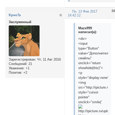
8
Пн, 13 Фев 2017
КрисЪ
14:42:12
Заслуженный
Maze999
написал(а):
<div>
<input
type="Button"
value="Дополнительны
смайлы"
Зарегистрирован
: Чт, 11 Авг 2016
onclick="return
Сообщений:
21
showhide(this)">
Уважение:
+1
Позитив:
+2
<p
style="display:none">
<img
src="http://ipicture.ru/
style="cursor:
pointer"
onclick="smile('