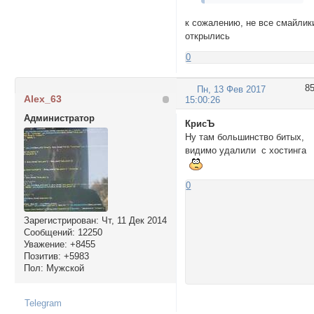
к сожалению, не все смайлик
открылись
0
8
Пн, 13 Фев 2017
Alex_63
15:00:26
Администратор
КрисЪ
Ну там большинство битых,
видимо удалили с хостинга
0
Зарегистрирован
: Чт, 11 Дек 2014
Сообщений:
12250
Уважение:
+8455
Позитив:
+5983
Пол:
Мужской
Telegram