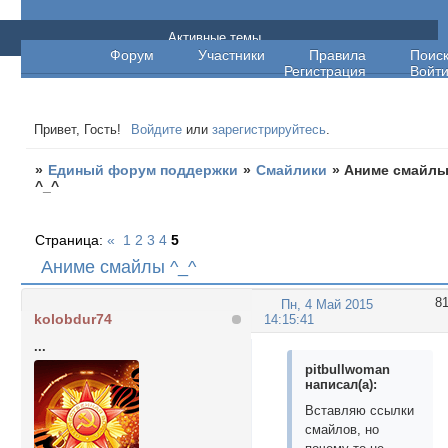
Единый форум поддержки
Активные темы
Форум
Участники
Правила
Поис
Регистрация
Войт
Привет, Гость!
Войдите
или
зарегистрируйтесь
.
»
Единый форум поддержки
»
Смайлики
»
Аниме смайл
^_^
Страница:
«
1
2
3
4
5
Аниме смайлы ^_^
8
Пн, 4 Май 2015
kolobdur74
14:15:41
...
pitbullwoman
написал(а):
Вставляю ссылки
смайлов, но