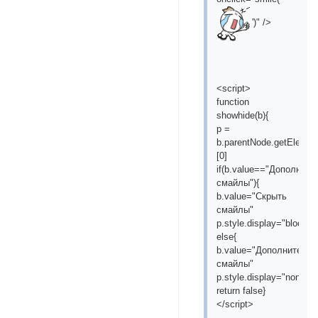
')" />
<script>
function
showhide(b){
p =
b.parentNode.getEleme
[0]
if(b.value=="Дополнит
смайлы"){
b.value="Скрыть
смайлы"
p.style.display="block"}
else{
b.value="Дополнитель
смайлы"
p.style.display="none"}
return false}
</script>