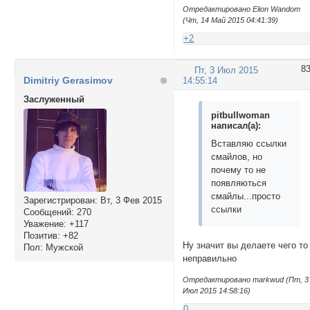
<img src="http://s
Отредактировано Elion Wandom
 <img src="http://
(Чт, 14 Май 2015 04:41:39)
 <img src="http://
+2
 <img src="http://
 <img src="http://
 <img src="http://
8
Пт, 3 Июл 2015
Dimitriy Gerasimov
 <img src="http://
14:55:14
 <img src="http://
Заслуженный
pitbullwoman
написал(а):
Вставляю ссылки
смайлов, но
почему то не
появляються
смайлы...просто
Зарегистрирован
: Вт, 3 Фев 2015
ссылки
Сообщений:
270
Уважение:
+117
Позитив:
+82
Ну значит вы делаете чего то
Пол:
Мужской
неправильно
Отредактировано markwud (Пт, 3
Июл 2015 14:58:16)
0