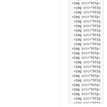
<img src="  http:/
<img src="http://s
<img src="   http:
 <img src="http://
<img src="   http:
 <img src="http://
<img src="   http:
<img src="http://s
<img src="  http:/
 <img src="http://
<img src="    http
 <img src="http://
<img src="    http
 <img src="http://
<img src="    http
 <img src="http://
<img src="   http:
 <img src="http://
 <img src="http://
<img src="http://s
<img src="http://s
<img src="http://s
 <img src="http://
 <img src="http://
 <img src="http://
<img src="http://s
 <img src="http://
<img src="http://s
<img src="http://s
<img src="http://s
 <img src="http://
 <img src="http://