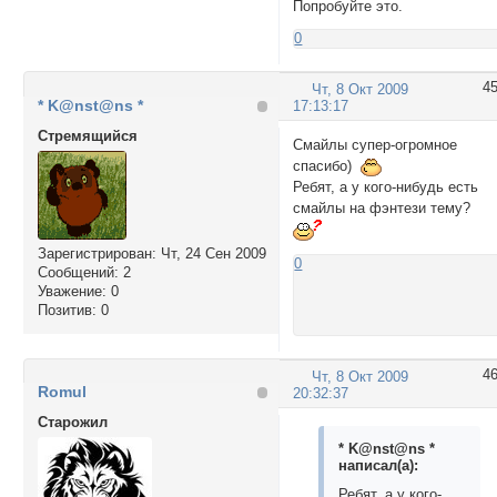
Попробуйте это.
0
4
Чт, 8 Окт 2009
* K@nst@ns *
17:13:17
Стремящийся
Смайлы супер-огромное
спасибо)
Ребят, а у кого-нибудь есть
смайлы на фэнтези тему?
Зарегистрирован
: Чт, 24 Сен 2009
0
Сообщений:
2
Уважение:
0
Позитив:
0
4
Чт, 8 Окт 2009
Romul
20:32:37
Cтарожил
* K@nst@ns *
написал(а):
Ребят, а у кого-