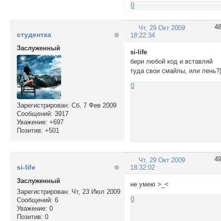
0
http://jpe.ru/1/ma
http://jpe.ru/1/ma
4
Чт, 29 Окт 2009
http://jpe.ru/1/ma
студентка
18:22:34
http://jpe.ru/1/ma
http://jpe.ru/1/ma
Заслуженный
si-life
http://jpe.ru/1/ma
бери любой код и вставляй
http://jpe.ru/1/ma
туда свои смайлы, или лень?)
http://jpe.ru/1/ma
0
Зарегистрирован
: Сб, 7 Фев 2009
Сообщений:
3917
Уважение:
+697
Позитив:
+501
4
Чт, 29 Окт 2009
si-life
18:32:02
Заслуженный
не умею >_<
Зарегистрирован
: Чт, 23 Июл 2009
0
Сообщений:
6
Уважение:
0
Позитив:
0