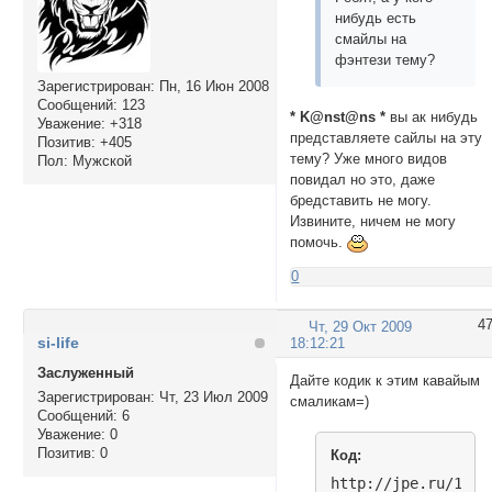
нибудь есть
смайлы на
фэнтези тему?
Зарегистрирован
: Пн, 16 Июн 2008
Сообщений:
123
* K@nst@ns *
вы ак нибудь
Уважение:
+318
представляете сайлы на эту
Позитив:
+405
тему? Уже много видов
Пол:
Мужской
повидал но это, даже
бредставить не могу.
Извините, ничем не могу
помочь.
0
4
Чт, 29 Окт 2009
si-life
18:12:21
Заслуженный
Дайте кодик к этим кавайым
Зарегистрирован
: Чт, 23 Июл 2009
смаликам=)
Сообщений:
6
Уважение:
0
Позитив:
0
Код:
http://jpe.ru/1/ma