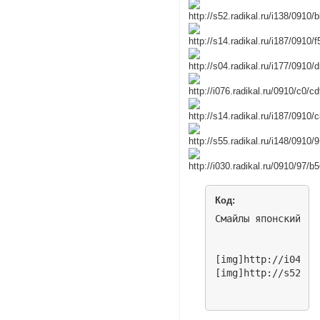
Код:
Смайлы японский чеб
[img]http://i045.r
[img]http://s52.ra