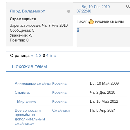
<img src="http://k
" style="cursor: p
6
Вс, 10 Янв 2010
Лорд Волдеморт
<img src="http://k
07:22:40
" style="cursor: p
Стремящийся
Пасяп
няшные смайлы
<img src="http://k
Зарегистрирован
: Чт, 7 Янв 2010
" style="cursor: p
0
Сообщений:
5
<img src="http://k
Уважение:
-5
" style="cursor: p
Позитив:
0
Страница:
«
1
2
3
4
5
»
Похожие темы
Анимешные смайлы
Корзина
Вс, 10 Май 2009
Смайлы.
Корзина
Чт, 2 Дек 2010
=Мир аниме=
Корзина
Вт, 15 Май 2012
Все вопросы и
Смайлики
Пт, 5 Апр 2024
просьбы по
дополнительным
смайликам