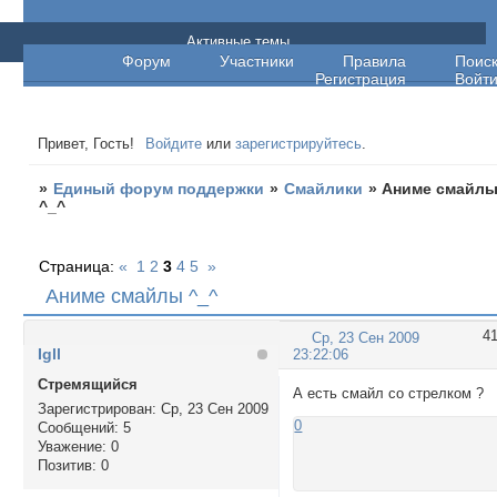
Единый форум поддержки
Активные темы
Форум
Участники
Правила
Поис
Регистрация
Войт
Привет, Гость!
Войдите
или
зарегистрируйтесь
.
»
Единый форум поддержки
»
Смайлики
»
Аниме смайл
^_^
Страница:
«
1
2
3
4
5
»
Аниме смайлы ^_^
4
Ср, 23 Сен 2009
Igll
23:22:06
Стремящийся
А есть смайл со стрелком ?
Зарегистрирован
: Ср, 23 Сен 2009
0
Сообщений:
5
Уважение:
0
Позитив:
0