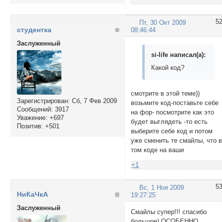
5
Пт, 30 Окт 2009
студентка
08:46:44
Заслуженный
si-life написал(а):
Какой код?
смотрите в этой теме))
Зарегистрирован
: Сб, 7 Фев 2009
возьмите код-поставьте себе
Сообщений:
3917
на фор- посмотрите как это
Уважение:
+697
будет выглядеть -то есть
Позитив:
+501
выберите себе код и потом
уже сменить те смайлы, что 
том коде на ваши
+1
5
Вс, 1 Ноя 2009
НиКаЧкА
19:27:25
Заслуженный
Смайлы супер!!! спасибо
большое) ОСОБЕННО