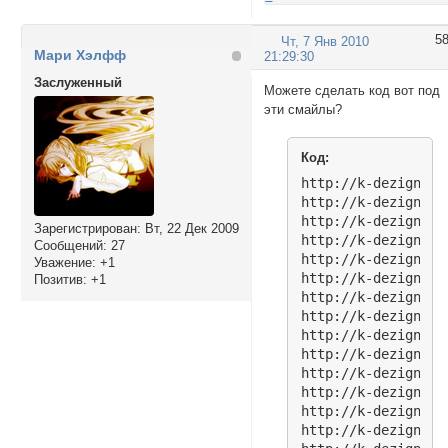
5
Чт, 7 Янв 2010
Мари Хэлфф
21:29:30
Заслуженный
Можете сделать код вот под
эти смайлы?
Код:
http://k-dezign.ru
http://k-dezign.ru
http://k-dezign.ru
Зарегистрирован
: Вт, 22 Дек 2009
http://k-dezign.ru
Сообщений:
27
http://k-dezign.ru
Уважение:
+1
http://k-dezign.ru
Позитив:
+1
http://k-dezign.ru
http://k-dezign.ru
http://k-dezign.ru
http://k-dezign.ru
http://k-dezign.ru
http://k-dezign.ru
http://k-dezign.ru
http://k-dezign.ru