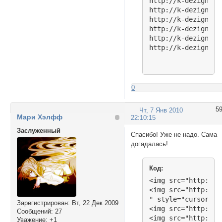
http://k-dezign.ru
http://k-dezign.ru
http://k-dezign.ru
http://k-dezign.ru
http://k-dezign.ru
http://k-dezign.ru
0
5
Чт, 7 Янв 2010
Мари Хэлфф
22:10:15
Заслуженный
Спасибо! Уже не надо. Сама
догадалась!
Код:
<img src="http://k
<img src="http://k
" style="cursor: p
Зарегистрирован
: Вт, 22 Дек 2009
<img src="http://k
Сообщений:
27
<img src="http://k
Уважение:
+1