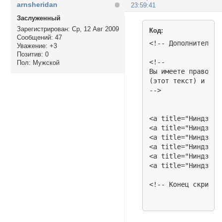
arnsheridan
23:59:41
Заслуженный
Зарегистрирован
: Ср, 12 Авг 2009
Код:
Сообщений:
47
<!-- Дополнительны
Уважение:
+3
Позитив:
0
<!-- 

Пол:
Мужской
Вы имеете право мо
(этот текст) и коп
-->

<a title="Ниндзя 1
<a title="Ниндзя 2
<a title="Ниндзя 3
<a title="Ниндзя 4
<a title="Ниндзя 5
<a title="Ниндзя 6
<!-- Конец скрипта