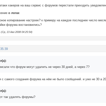
атаки хакеров на ваш сервис с форумов перестали приходить уведомлени
ожение
о логах
рное копирование настроек? к примеру на каждое последнее число меся
ройки форума востановились?
Ср, 13 Авг 2008 04:25:54)
:35:39
л(а):
исали что форум могут удалить не через 30 дней, а через 7?
и с самого создания форума на нём не было сообщений. и уже не 30 а 2
л(а):
от так удалять форумы?