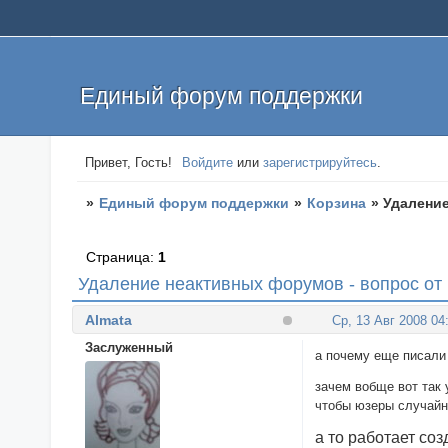
Единый форум поддержки
Привет, Гость!
Войдите
или
зарегистрируйтесь
.
»
Единый форум поддержки
»
Корзина
»
Удаление
Страница:
1
Удаление неактивных форумов - вопрос от
Almata
Ср, 13 Авг 2008 04
Заслуженный
а почему еще писали 
зачем вобще вот так
чтобы юзеры случайн
а то работает со