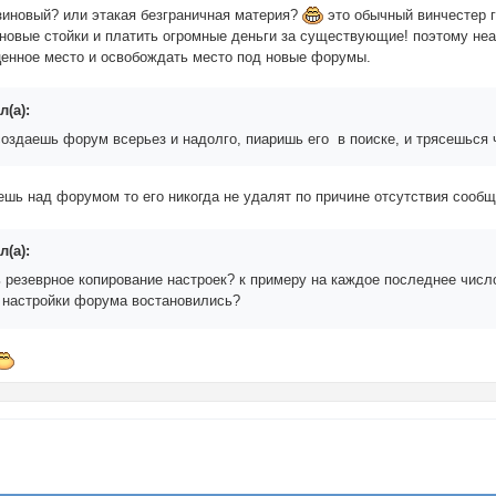
зиновый? или этакая безграничная материя?
это обычный винчестер г
 новые стойки и платить огромные деньги за существующие! поэтому не
ценное место и освобождать место под новые форумы.
л(а):
создаешь форум всерьез и надолго, пиаришь его в поиске, и трясешься ч
ешь над форумом то его никогда не удалят по причине отсутствия сооб
л(а):
 резеврное копирование настроек? к примеру на каждое последнее числ
, настройки форума востановились?