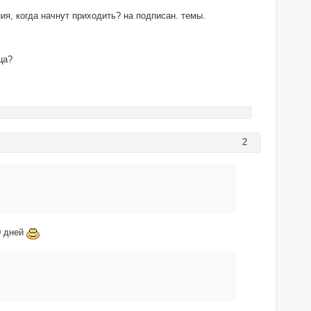
я, когда начнут приходить? на подписан. темы.
ца?
2
0 дней