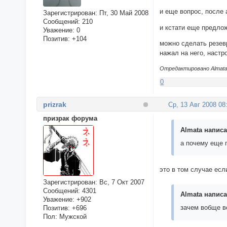
и еще вопрос, после 
Зарегистрирован
: Пт, 30 Май 2008
Сообщений:
210
и кстати еще предл
Уважение:
0
Позитив:
+104
можно сделать резев
нажал на него, наст
Отредактировано Almata (
0
prizrak
Ср, 13 Авг 2008 08
призрак форума
Almata написа
а почему еще п
это в том случае есл
Зарегистрирован
: Вс, 7 Окт 2007
Сообщений:
4301
Almata написа
Уважение:
+902
зачем вобще в
Позитив:
+696
Пол:
Мужской