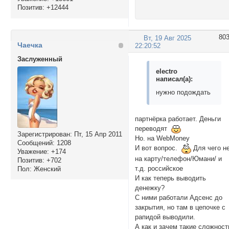
Позитив:
+12444
80
Вт, 19 Авг 2025
Чаечка
22:20:52
Заслуженный
electro
написал(а):
нужно подождать
партнёрка работает. Деньги
переводят
Зарегистрирован
: Пт, 15 Апр 2011
Но. на WebMoney
Сообщений:
1208
И вот вопрос.
Для чего н
Уважение:
+174
на карту/телефон/Юмани/ и
Позитив:
+702
т.д. российское
Пол:
Женский
И как теперь выводить
денежку?
С ними работали Адсенс до
закрытия, но там в цепочке с
рапидой выводили.
А как и зачем такие сложност