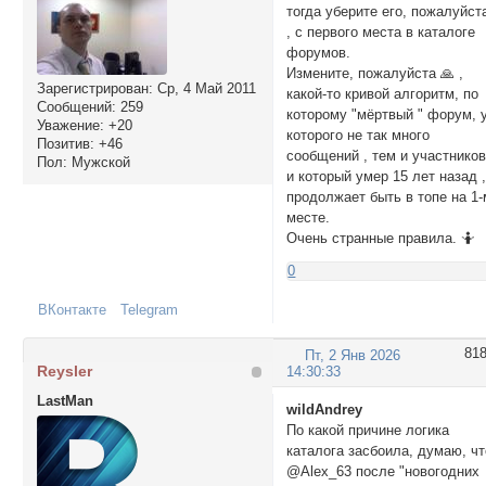
тогда уберите его, пожалуйст
, с первого места в каталоге
форумов.
Измените, пожалуйста 🙏 ,
Зарегистрирован
: Ср, 4 Май 2011
какой-то кривой алгоритм, по
Сообщений:
259
которому "мёртвый " форум, 
Уважение:
+20
которого не так много
Позитив:
+46
сообщений , тем и участнико
Пол:
Мужской
и который умер 15 лет назад 
продолжает быть в топе на 1-
месте.
Очень странные правила. 🤷
0
ВКонтакте
Telegram
81
Пт, 2 Янв 2026
Reysler
14:30:33
LastMan
wildAndrey
По какой причине логика
каталога засбоила, думаю, чт
@Alex_63 после "новогодних