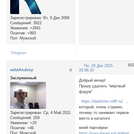
Зарегистрирован
: Вт, 9 Дек 2008
Сообщений:
3922
Уважение:
+2841
Позитив:
+993
Пол:
Мужской
Telegram
81
Пн, 29 Дек 2025
wildAndrey
20:06:20
Заслуженный
Добрый вечер!
Прошу удалить "мёртвый
форум"
https://darktime.rollff.ru/
,
который, очень странно,
почему то занимает первое
Зарегистрирован
: Ср, 4 Май 2011
Сообщений:
259
место в каталоге
Уважение:
+20
моей партнёрки:
Позитив:
+46
Пол:
Мужской
https://russ-forum.ru/catalog/