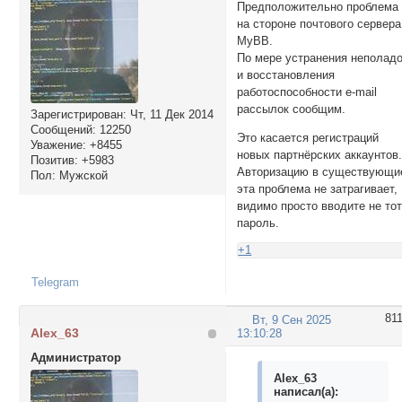
Предположительно проблема
на стороне почтового сервера
MyBB.
По мере устранения неполад
и восстановления
работоспособности e-mail
рассылок сообщим.
Зарегистрирован
: Чт, 11 Дек 2014
Сообщений:
12250
Это касается регистраций
Уважение:
+8455
новых партнёрских аккаунтов
Позитив:
+5983
Авторизацию в существующи
Пол:
Мужской
эта проблема не затрагивает,
видимо просто вводите не то
пароль.
+1
Telegram
81
Вт, 9 Сен 2025
Alex_63
13:10:28
Администратор
Alex_63
написал(а):