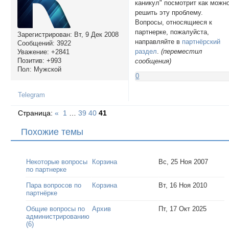
каникул" посмотрит как можн
решить эту проблему.
Вопросы, относящиеся к
партнерке, пожалуйста,
Зарегистрирован
: Вт, 9 Дек 2008
направляйте в
партнёрский
Сообщений:
3922
раздел
.
(переместил
Уважение:
+2841
Позитив:
+993
сообщения)
Пол:
Мужской
0
Telegram
Страница:
«
1
…
39
40
41
Похожие темы
Некоторые вопросы
Корзина
Вс, 25 Ноя 2007
по партнерке
Пара вопросов по
Корзина
Вт, 16 Ноя 2010
партнёрке
Общие вопросы по
Архив
Пт, 17 Окт 2025
администрированию
(6)