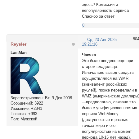
здесь? Комиссии и
непопулярность сервиса
Спасибо за ответ
0
80
Ср, 20 Авг 2025
Reysler
19:21:16
LastMan
Чаечка
Это было введено еще при
старом владельце.
Изначально вывод средств
осуществлялся на WMR
(эквивалент российских
рублей), позже переделали в
WMZ (американские доллары
Зарегистрирован
: Вт, 9 Дек 2008
—предполагаю, связано это
Сообщений:
3922
было с унифицированностью
Уважение:
+2841
Позитив:
+993
сервиса WebMoney
Пол:
Мужской
(доступностью в разных
точках мира и его
популярностью на момент
периода 10-15 лет назад),