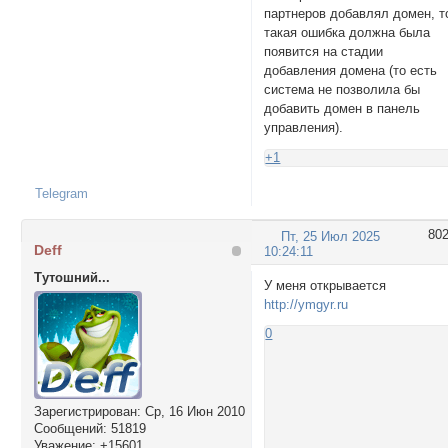
партнеров добавлял домен, т
такая ошибка должна была
появится на стадии
добавления домена (то есть
система не позволила бы
добавить домен в панель
управления).
+1
Telegram
80
Пт, 25 Июл 2025
Deff
10:24:11
Тутошний...
У меня открывается
http://ymgyr.ru
0
Зарегистрирован
: Ср, 16 Июн 2010
Сообщений:
51819
Уважение:
+15601