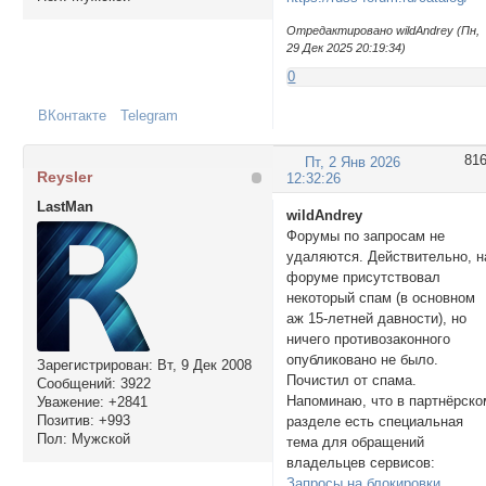
Отредактировано wildAndrey (Пн,
29 Дек 2025 20:19:34)
0
ВКонтакте
Telegram
81
Пт, 2 Янв 2026
Reysler
12:32:26
LastMan
wildAndrey
Форумы по запросам не
удаляются. Действительно, н
форуме присутствовал
некоторый спам (в основном
аж 15-летней давности), но
ничего противозаконного
опубликовано не было.
Зарегистрирован
: Вт, 9 Дек 2008
Почистил от спама.
Сообщений:
3922
Напоминаю, что в партнёрско
Уважение:
+2841
Позитив:
+993
разделе есть специальная
Пол:
Мужской
тема для обращений
владельцев сервисов:
Запросы на блокировки