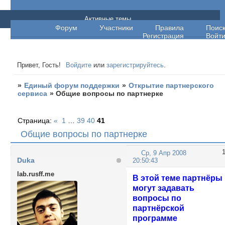
Единый форум поддержки
Активные темы
Форум
Участники
Правила
Поис
Регистрация
Войт
Привет, Гость!
Войдите
или
зарегистрируйтесь
.
»
Единый форум поддержки
»
Открытие партнерского
сервиса
»
Общие вопросы по партнерке
Страница:
«
1
…
39
40
41
Общие вопросы по партнерке
Ср, 9 Апр 2008
Duka
20:50:43
lab.rusff.me
В этой теме партнёры
могут задавать
вопросы по
партнёрской
программе