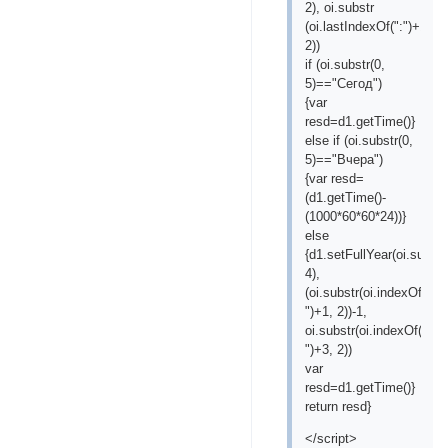
2), oi.substr
(oi.lastIndexOf(":")+1,
2))
if (oi.substr(0,
5)=="Сегод")
{var
resd=d1.getTime()}
else if (oi.substr(0,
5)=="Вчера")
{var resd=
(d1.getTime()-
(1000*60*60*24))}
else
{d1.setFullYear(oi.substr
4),
(oi.substr(oi.indexOf("-
")+1, 2))-1,
oi.substr(oi.indexOf("-
")+3, 2))
var
resd=d1.getTime()}
return resd}
</script>