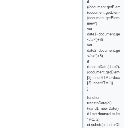
if
((document.getElementB
(document.getElementByI
{document.getElementBy
inew"}
var
date1=document.getElem
</a>")+8)
var
date2=document.getElem
</a>")+8)
if
(transtoDate(date2)>tran
{document.getElementBy
[3].innerHTML=document
[3].innerHTML}}
}
function
transtoDate(oi)
{var d1=new Date()
d1.setHours(oi.substr(oi
")+1, 2),
oi.substr(oi.indexOf(":")