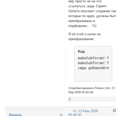
ему просто не на что
ссылаться, ведь Скрипт
Usher'а опускает создание те
которые по идее, должны быт
преобразованы в
подфорумы.... %)
Я об этой ссылке на
преобразование:
Код:
makeSubforum('foru
makeSubforum('foru
сюда добавляйте но
Отредактировано Рэйвен (Чт, 13
Мар 2008 00:40:19)
0
1
Чт, 13 Мар 2008
Аксель
00:48:30