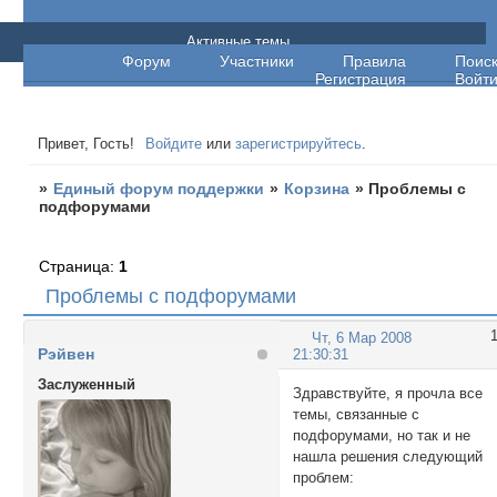
Единый форум поддержки
Активные темы
Форум
Участники
Правила
Поис
Регистрация
Войт
Привет, Гость!
Войдите
или
зарегистрируйтесь
.
»
Единый форум поддержки
»
Корзина
»
Проблемы с
подфорумами
Страница:
1
Проблемы с подфорумами
Чт, 6 Мар 2008
Рэйвен
21:30:31
Заслуженный
Здравствуйте, я прочла все
темы, связанные с
подфорумами, но так и не
нашла решения следующий
проблем: