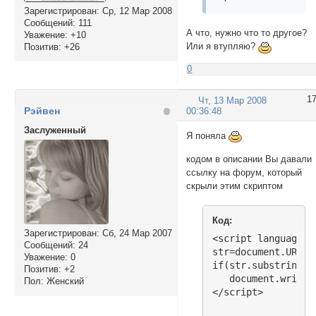
Зарегистрирован
: Ср, 12 Мар 2008
Сообщений:
111
А что, нужно что то другое?
Уважение:
+10
Или я втупляю?
Позитив:
+26
0
1
Чт, 13 Мар 2008
Рэйвен
00:36:48
Заслуженный
Я поняла
кодом в описании Вы давали
ссылку на форум, который
скрыли этим скриптом
Код:
Зарегистрирован
: Сб, 24 Мар 2007
<script language="
Сообщений:
24
str=document.URL

Уважение:
0
if(str.substring(s
Позитив:
+2
   document.write(
Пол:
Женский
</script>