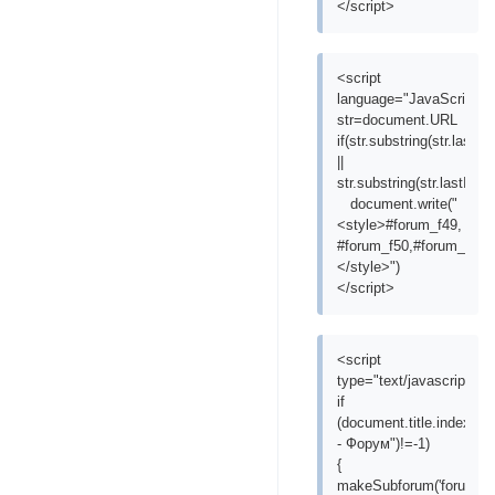
</script>
<script
language="JavaScript">
str=document.URL
if(str.substring(str.lastIn
||
str.substring(str.lastInd
document.write("
<style>#forum_f49,
#forum_f50,#forum_f51{d
</style>")
</script>
<script
type="text/javascript">
if
(document.title.indexOf(
- Форум")!=-1)
{
makeSubforum('forum_f1