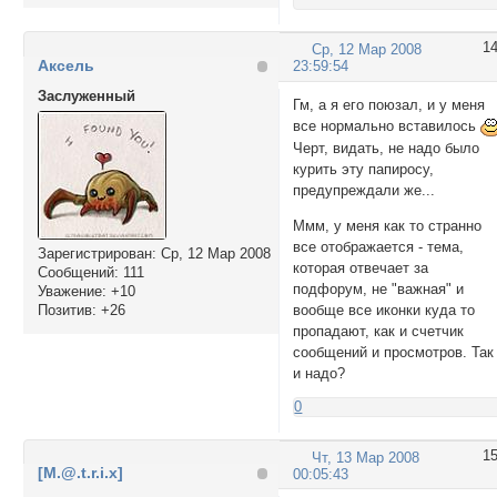
1
Ср, 12 Мар 2008
Аксель
23:59:54
Заслуженный
Гм, а я его поюзал, и у меня
все нормально вставилось
Черт, видать, не надо было
курить эту папиросу,
предупреждали же...
Ммм, у меня как то странно
все отображается - тема,
Зарегистрирован
: Ср, 12 Мар 2008
которая отвечает за
Сообщений:
111
подфорум, не "важная" и
Уважение:
+10
вообще все иконки куда то
Позитив:
+26
пропадают, как и счетчик
сообщений и просмотров. Так
и надо?
0
1
Чт, 13 Мар 2008
[M.@.t.r.i.x]
00:05:43