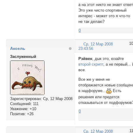
а на этот никто не знает отве
Это уже чисто спортивный
интерес - может это я что-то
не так делаю?
0
1
Ср, 12 Мар 2008
Аксель
23:43:56
Заслуженный
Рэйвен
, дык это, юзайте
второй скрипт
, а не первый...
все.
Все же у меня не
отображается новые сообщен
в надфоруме..
Есть
решения или придется
Зарегистрирован
: Ср, 12 Мар 2008
отказываться от подфорумов
Сообщений:
111
Уважение:
+10
0
Позитив:
+26
1
Ср, 12 Мар 2008