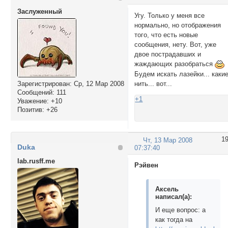
Заслуженный
Угу. Только у меня все
нормально, но отображения
того, что есть новые
сообщения, нету. Вот, уже
двое пострадавших и
жаждающих разобраться
Будем искать лазейки... каки
Зарегистрирован
: Ср, 12 Мар 2008
нить... вот...
Сообщений:
111
+1
Уважение:
+10
Позитив:
+26
1
Чт, 13 Мар 2008
Duka
07:37:40
lab.rusff.me
Рэйвен
Аксель
написал(а):
И еще вопрос: а
как тогда на