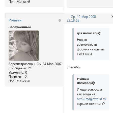
Пол:
Женский
Ср, 12 Мар 2008
Рэйвен
22:16:25
Заслуженный
rps написал(а):
Новые
возможности
форума - скрипты
Пост №61.
Зарегистрирован
: Сб, 24 Мар 2007
Спасибо.
Сообщений:
24
Уважение:
0
Позитив:
+2
Рэйвен
Пол:
Женский
написал(а):
И еще вопрос: а
как тогда на
http://magicworld.rolebb.
скрыли эти темы?