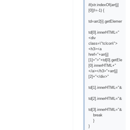
if(str.indexOf(arr[j]
[0])!=-1) {
td=arr2[i].getElementsB
td[0].innerHTML="
<div
class=\"tclcon\">
<h3><a
href="+arr[j]
[1]+">"+td[0].getEleme
[0].innerHTML+"
</a></h3>"+arr[j]
[2]+"</div>"
td[1].innerHTML="&nbsp
td[2].innerHTML="&nbsp
td[3].innerHTML="&nbsp
break
}
}