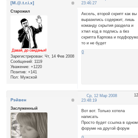
[M.@.t.r.i.x]
23:46:27
Cтарожил
Аксель, второй скрипт как вы
выразились содержит, лишь
команду скрытия раздела и
хтмл код в подпись а без
скрипта Карпова и подфорум
то и не будет
0
Зарегистрирован
: Чт, 14 Фев 2008
Сообщений:
1119
Уважение:
+1220
Позитив:
+141
Пол:
Мужской
1
Ср, 12 Мар 2008
Рэйвен
23:48:19
Заслуженный
Вот вот. Только хотела
написать
Просто будет ссылка в одном
форуме на другой форум
0