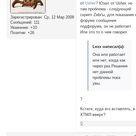
от
Usher
? Юзал от Usher, но
там проблема - следующий
скрипт Zebr'ы, для показания 
Зарегистрирован
: Ср, 12 Мар 2008
форуме сообщения
Сообщений:
111
подфорума, он не работает.
Уважение:
+10
Или это то о чем говорил
Позитив:
+26
Lexx написал(а):
Она или работает
или нет, когда как
через раз.Решения
нет данной
проблемы пока
увы.
?
Кстате, куда его вставлять, в
ХТМЛ-вверх?
0