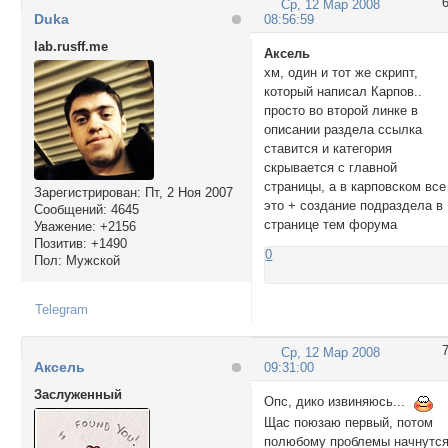
Ср, 12 Мар 2008
Duka
08:56:59
lab.rusff.me
Аксель
хм, один и тот же скрипт,
который написал Карпов..
просто во второй линке в
описании раздела ссылка
ставится и категория
скрывается с главной
страницы, а в карповском все
Зарегистрирован
: Пт, 2 Ноя 2007
это + создание подраздела в
Сообщений:
4645
странице тем форума
Уважение:
+2156
Позитив:
+1490
0
Пол:
Мужской
Telegram
Ср, 12 Мар 2008
Аксель
09:31:00
Заслуженный
Опс, дико извиняюсь...
Щас поюзаю первый, потом
полюбому проблемы начнутся