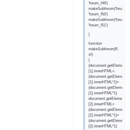
'forum_f49')
makeSubforum('forum_f1
'forum_f50')
makeSubforum('forum_f2
'forum_f51')
}
function
makeSubforum(ff,
sf)
{
{document.getElementBy
[1].innerHTML=
(document.getElementBy
[1].innerHTML*1)+
(document.getElementBy
[1].innerHTML*1)
document.getElementByI
[2].innerHTML=
(document.getElementBy
[2].innerHTML*1)+
(document.getElementBy
[2].innerHTML*1)