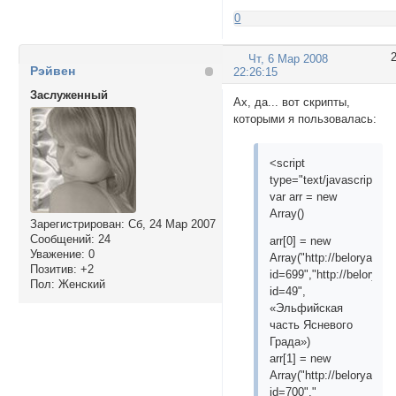
0
Чт, 6 Мар 2008
Рэйвен
22:26:15
Заслуженный
Ах, да... вот скрипты,
которыми я пользовалась:
<script
type="text/javascript">
var arr = new
Array()
Зарегистрирован
: Сб, 24 Мар 2007
Сообщений:
24
arr[0] = new
Уважение:
0
Array("http://belorya.5b
Позитив:
+2
id=699","http://belorya.
Пол:
Женский
id=49",
«Эльфийская
часть Ясневого
Града»)
arr[1] = new
Array("http://belorya.5b
id=700","