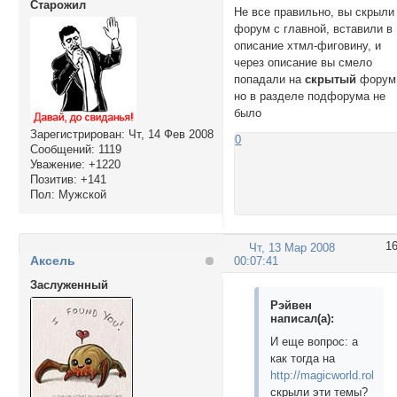
Cтарожил
Не все правильно, вы скрыли
форум с главной, вставили в
описание хтмл-фиговину, и
через описание вы смело
попадали на
скрытый
форум
но в разделе подфорума не
было
Зарегистрирован
: Чт, 14 Фев 2008
0
Сообщений:
1119
Уважение:
+1220
Позитив:
+141
Пол:
Мужской
1
Чт, 13 Мар 2008
Аксель
00:07:41
Заслуженный
Рэйвен
написал(а):
И еще вопрос: а
как тогда на
http://magicworld.rolebb.
скрыли эти темы?