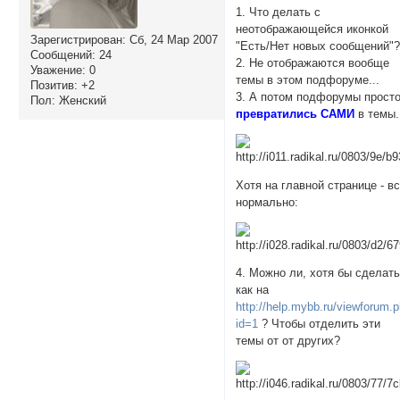
1. Что делать с
неотображающейся иконкой
Зарегистрирован
: Сб, 24 Мар 2007
"Есть/Нет новых сообщений"
Сообщений:
24
2. Не отображаются вообще
Уважение:
0
темы в этом подфоруме...
Позитив:
+2
3. А потом подфорумы прост
Пол:
Женский
превратились САМИ
в темы.
Хотя на главной странице - в
нормально:
4. Можно ли, хотя бы сделать
как на
http://help.mybb.ru/viewforum.
id=1
? Чтобы отделить эти
темы от от других?