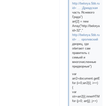
http://belorya.5bb.ru/vi
id= … ;Дриадская
часть Ясневого
Града")
arr[2] = new
Array("http://belorya.5b
id=32","
http://belorya.5bb.ru/vi
id= … оролевский
дворец, где
обитают сам
правитель с
семьей и
многочисленные
придворные")
var
arr2=document.getElem
for (i=0;arr2[i]; i++)
{
var
str=arr2[i].innerHTML
for (j=0; arr[j]; j++)