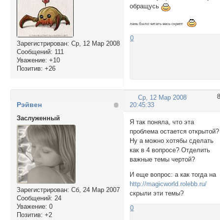
обращусь
лень было читать весь скрипт
0
Зарегистрирован
: Ср, 12 Мар 2008
Сообщений:
111
Уважение:
+10
Позитив:
+26
Ср, 12 Мар 2008
Рэйвен
20:45:33
Заслуженный
Я так поняла, что эта
проблема остается открытой?
Ну а можно хотябы сделать
как в 4 вопросе? Отделить
важные темы чертой?
И еще вопрос: а как тогда на
http://magicworld.rolebb.ru/
Зарегистрирован
: Сб, 24 Мар 2007
скрыли эти темы?
Сообщений:
24
Уважение:
0
0
Позитив:
+2