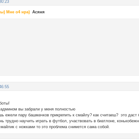
30:23
ы) Мне о4 нра)
Асяня
46:55
боты!
с админом вы забрали у меня полностью
ешь ежели пару башмачков прикрепить к смайлу? как считаеш? это даст б
ь трудно научить играть в футбол, участвовать в биатлоне, конькобежн
смайлик с ножками то это проблема снимется сама собой.