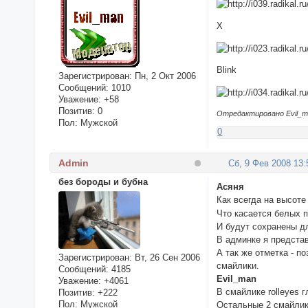
X
Blink
Зарегистрирован
: Пн, 2 Окт 2006
Сообщений:
1010
Уважение:
+58
Позитив:
0
Отредактировано Evil_ma
Пол:
Мужской
0
Admin
Сб, 9 Фев 2008 13:
без бороды и бубна
Асяня
Как всегда на высот
Что касается белых 
И будут сохранены дл
В админке я предста
А так же отметка - 
Зарегистрирован
: Вт, 26 Сен 2006
смайлики.
Сообщений:
4185
Evil_man
Уважение:
+4061
В смайлике rolleyes 
Позитив:
+222
Пол:
Мужской
Остальные 2 смайлика