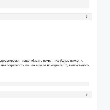
8
орректировки - надо убирать вокруг них белые пиксели.
е, неаккуратность пошла еще от исходника 02, выложенного
9