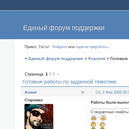
Единый форум поддержки
Привет, Гость!
Войдите
или
зарегистрируйтесь
.
»
Единый форум поддержки
»
Корзина
»
Готовые 
Страница:
1
2
3
»
Готовые работы по заданной тематике.
Асяня
Сб, 2 Фев 2008 00:
Cтарожил
Работы были выпо
Стандартные смайлы 
-
-