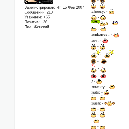
-
-
Зарегистрирован
: Чт, 15 Фев 2007
:cheesy: -
Сообщений:
210
-
Уважение:
+65
Позитив:
+36
-
Пол:
Женский
-
:embarrest: -
:evil: -
-
-
-
-
-
:/ -
:noworry: -
:nuts: -
-
:push: -
-
-
-
-