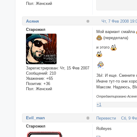
Пол:
Женский
Асяня
Чт, 7 Фев 2008 19:
Cтарожил
Мой вариант смайла
(переделала)
и этого
Зарегистрирован
: Чт, 15 Фев 2007
Сообщений:
210
ЗЫ: И еще. Смените с
Уважение:
+65
Иначе тут-то они хор
Позитив:
+36
Максом. Надеюсь, Bl
Пол:
Женский
Отредактировано Асяня (
+1
Evil_man
Перевести
Сб, 9 Фе
Cтарожил
Rolleyes