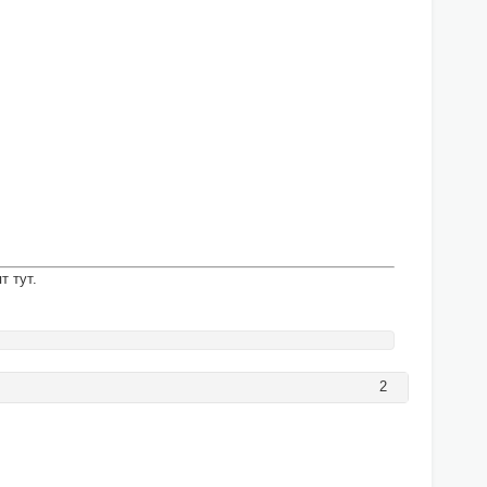
т тут.
2