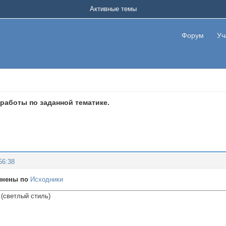
Активные темы
Форум
Уч
работы по заданной тематике.
56:38
лнены по
Исходники
(светлый стиль)