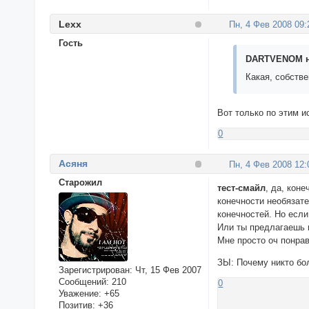
Lexx
Пн, 4 Фев 2008 09:
Гость
DARTVENOM на
Какая, собств
Вот только по этим 
0
Асяня
Пн, 4 Фев 2008 12:
Cтарожил
тест-смайл
, да, кон
конечности необязате
конечностей. Но если
Или ты предлагаешь
Мне просто оч понрав
ЗЫ: Почему никто бо
Зарегистрирован
: Чт, 15 Фев 2007
Сообщений:
210
0
Уважение:
+65
Позитив:
+36