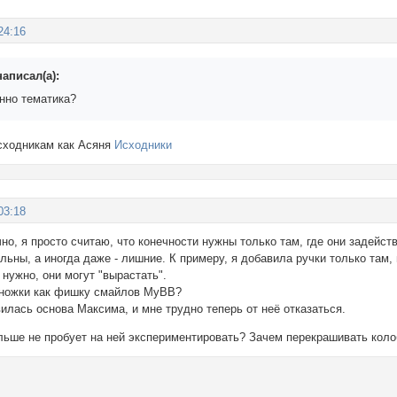
24:16
писал(а):
енно тематика?
исходникам как Асяня
Исходники
03:18
ечно, я просто считаю, что конечности нужны только там, где они задейс
льны, а иногда даже - лишние. К примеру, я добавила ручки только там, 
 нужно, они могут "вырастать".
 ножки как фишку смайлов МyВВ?
илась основа Максима, и мне трудно теперь от неё отказаться.
льше не пробует на ней экспериментировать? Зачем перекрашивать коло