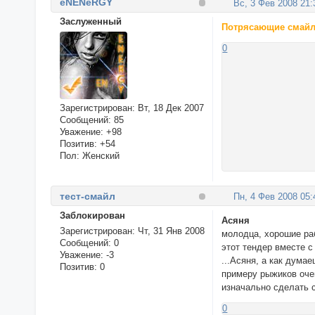
eNENeRGY
Вс, 3 Фев 2008 21:
Заслуженный
Потрясающие смайл
0
Зарегистрирован
: Вт, 18 Дек 2007
Сообщений:
85
Уважение:
+98
Позитив:
+54
Пол:
Женский
тест-смайл
Пн, 4 Фев 2008 05:
Заблокирован
Асяня
Зарегистрирован
: Чт, 31 Янв 2008
молодца, хорошие ра
Сообщений:
0
этот тендер вместе 
Уважение:
-3
...Асяня, а как дума
Позитив:
0
примеру рыжиков очен
изначально сделать 
0