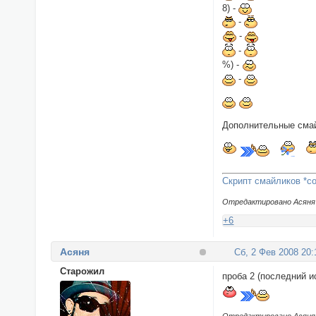
8) -
-
-
-
%) -
-
Дополнительные сма
Скрипт смайликов *co
Отредактировано Асяня (
+6
Асяня
Сб, 2 Фев 2008 20:
Cтарожил
проба 2 (последний и