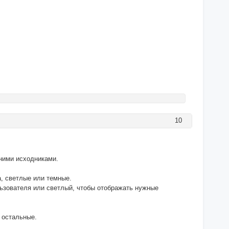
10
дними исходниками.
а, светлые или темные.
льзователя или светлый, чтобы отображать нужные
е остальные.