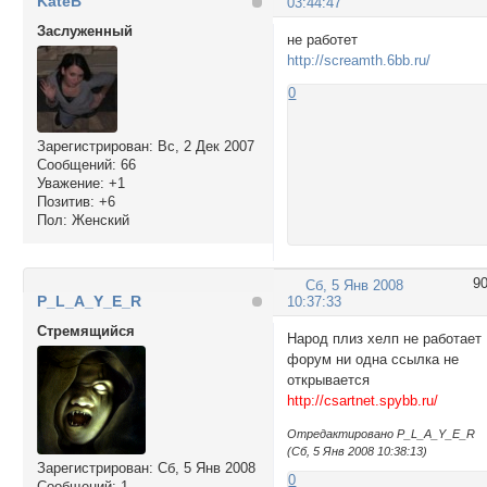
KateB
03:44:47
Заслуженный
не работет
http://screamth.6bb.ru/
0
Зарегистрирован
: Вс, 2 Дек 2007
Сообщений:
66
Уважение:
+1
Позитив:
+6
Пол:
Женский
9
Сб, 5 Янв 2008
P_L_A_Y_E_R
10:37:33
Стремящийся
Народ плиз хелп не работает
форум ни одна ссылка не
открывается
http://csartnet.spybb.ru/
Отредактировано P_L_A_Y_E_R
(Сб, 5 Янв 2008 10:38:13)
Зарегистрирован
: Сб, 5 Янв 2008
0
Сообщений:
1