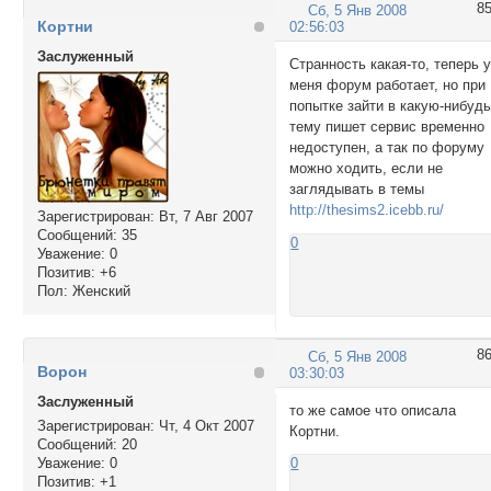
8
Сб, 5 Янв 2008
Кортни
02:56:03
Заслуженный
Странность какая-то, теперь 
меня форум работает, но при
попытке зайти в какую-нибуд
тему пишет сервис временно
недоступен, а так по форуму
можно ходить, если не
заглядывать в темы
http://thesims2.icebb.ru/
Зарегистрирован
: Вт, 7 Авг 2007
Сообщений:
35
0
Уважение:
0
Позитив:
+6
Пол:
Женский
8
Сб, 5 Янв 2008
Ворон
03:30:03
Заслуженный
то же самое что описала
Зарегистрирован
: Чт, 4 Окт 2007
Кортни.
Сообщений:
20
Уважение:
0
0
Позитив:
+1