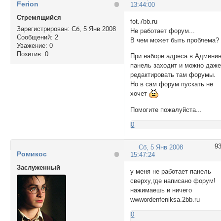
Ferion
13:44:00
Стремящийся
fot.7bb.ru
Зарегистрирован
: Сб, 5 Янв 2008
Не работает форум...
Сообщений:
2
В чем может быть проблема?
Уважение:
0
Позитив:
0
При наборе адреса в Админи
панель заходит и можно даж
редактировать там форумы.
Но в сам форум пускать не
хочет
Помогите пожалуйста...
0
9
Сб, 5 Янв 2008
Ромикос
15:47:24
Заслуженный
у меня не работает панель
сверху,где написано форум!
нажимаешь и ничего
wwwordenfeniksa.2bb.ru
0