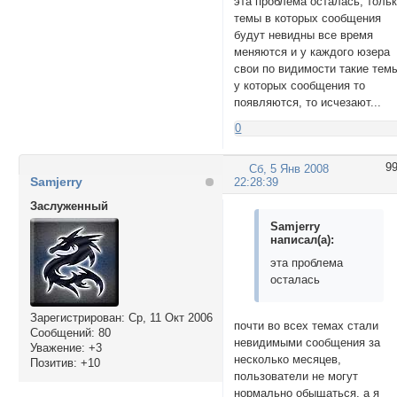
эта проблема осталась, толь
темы в которых сообщения
будут невидны все время
меняются и у каждого юзера
свои по видимости такие тем
у которых сообщения то
появляются, то исчезают...
0
9
Сб, 5 Янв 2008
Samjerry
22:28:39
Заслуженный
Samjerry
написал(а):
эта проблема
осталась
Зарегистрирован
: Ср, 11 Окт 2006
почти во всех темах стали
Сообщений:
80
невидимыми сообщения за
Уважение:
+3
несколько месяцев,
Позитив:
+10
пользователи не могут
нормально обыщаться, а я