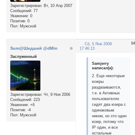
Зарегистрирован
: Вт, 10 Апр 2007
Сообщений:
77
Уважение:
0
Позитив:
0
Пол:
Мужской
9
Сб, 5 Янв 2008
Sum@Шедший @dMin
17:46:13
Заслуженный
Samjerry
написал(а):
2. Еще некоторые
юзеры
раздваиваются,
т.е. в Активных
Зарегистрирован
: Чт, 9 Ноя 2006
пользователях
Сообщений:
223
сидят два юзера с
Уважение:
+6
Позитив:
-4
одинаковым
Пол:
Мужской
ником, но это один
юзер, потому что
IP один, и все
остальные