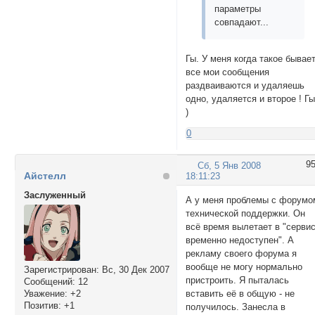
параметры
совпадают...
Гы. У меня когда такое бывает
все мои сообщения
раздваиваются и удаляешь
одно, удаляется и второе ! Г
)
0
9
Сб, 5 Янв 2008
Айстелл
18:11:23
Заслуженный
А у меня проблемы с форумо
технической поддержки. Он
всё время вылетает в "серви
временно недоступен". А
рекламу своего форума я
вообще не могу нормально
Зарегистрирован
: Вс, 30 Дек 2007
пристроить. Я пыталась
Сообщений:
12
Уважение:
+2
вставить её в общую - не
Позитив:
+1
получилось. Занесла в