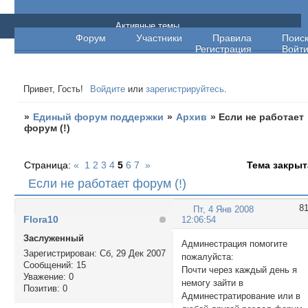
Единый форум поддержки
Активные темы
Форум
Участники
Правила
Поис
Регистрация
Войт
Привет, Гость!
Войдите
или
зарегистрируйтесь
.
»
Единый форум поддержки
»
Архив
»
Если не работает
форум (!)
Страница:
«
1
2
3
4
5
6
7
»
Тема закрыт
Если не работает форум (!)
8
Пт, 4 Янв 2008
Flora10
12:06:54
Заслуженный
Админестрация помогите
Зарегистрирован
: Сб, 29 Дек 2007
пожалуйста:
Сообщений:
15
Почти через каждый день я
Уважение:
0
немогу зайти в
Позитив:
0
Админестратирование или в