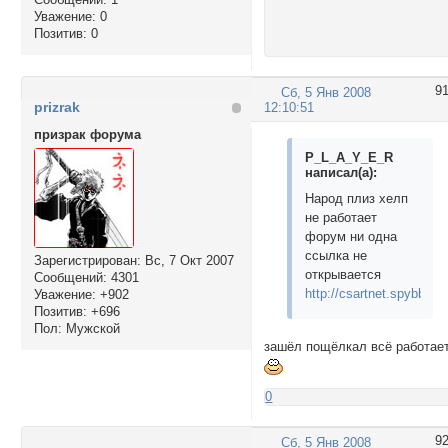
Уважение:
0
Позитив:
0
9
Сб, 5 Янв 2008
prizrak
12:10:51
призрак форума
P_L_A_Y_E_R
написал(а):
Народ плиз хелп
не работает
форум ни одна
ссылка не
Зарегистрирован
: Вс, 7 Окт 2007
открывается
Сообщений:
4301
http://csartnet.spybb.ru/
Уважение:
+902
Позитив:
+696
Пол:
Мужской
зашёл пощёлкал всё работае
0
9
Сб, 5 Янв 2008