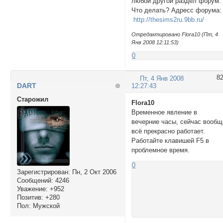
любой другой раздел форум.
Что делать? Адресс форума
http://thesims2ru.9bb.ru/
Отредактировано Flora10 (Пт, 4
Янв 2008 12:11:53)
0
8
Пт, 4 Янв 2008
DART
12:27:43
Cтарожил
Flora10
Временное явление в
вечерние часы, сейчас вообщ
всё прекрасно работает.
Работайте клавишей F5 в
проблемное время.
0
Зарегистрирован
: Пн, 2 Окт 2006
Сообщений:
4246
Уважение:
+952
Позитив:
+280
Пол:
Мужской