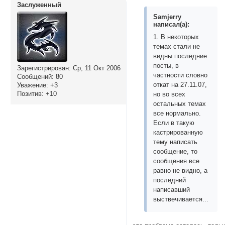
Заслуженный
Samjerry
написал(а):
1. В некоторых
темах стали не
видны последние
посты, в
Зарегистрирован
: Ср, 11 Окт 2006
частности словно
Сообщений:
80
откат на 27.11.07,
Уважение:
+3
Позитив:
+10
но во всех
остальных темах
все нормально.
Если в такую
кастрированную
тему написать
сообщение, то
сообщения все
равно не видно, а
последний
написавший
выствечивается...