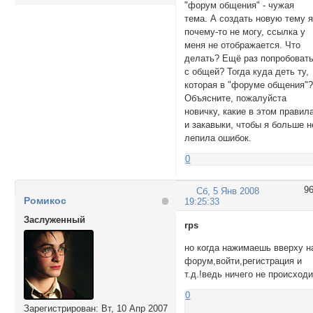
"форум общения" - чужая
тема. А создать новую тему 
почему-то не могу, ссылка у
меня не отображается. Что
делать? Ещё раз попробоват
с общей? Тогда куда деть ту,
которая в "форуме общения"
Объясните, пожалуйста
новичку, какие в этом правил
и закавыки, чтобы я больше н
лепила ошибок.
0
9
Сб, 5 Янв 2008
Ромикос
19:25:33
Заслуженный
rps
но когда нажимаешь вверху н
форум,войти,регистрация и
т.д.!ведь ничего не происход
0
Зарегистрирован
: Вт, 10 Апр 2007