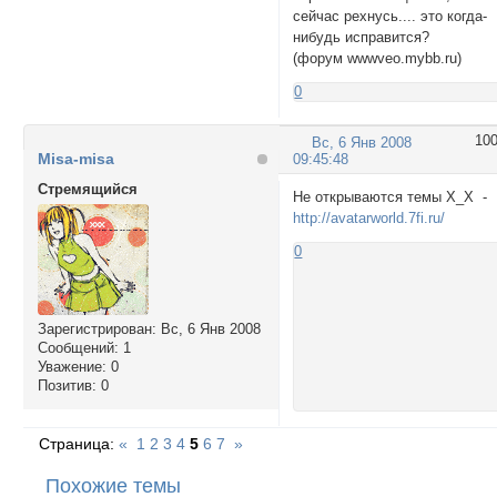
сейчас рехнусь.... это когда-
нибудь исправится?
(форум wwwveo.mybb.ru)
0
10
Вс, 6 Янв 2008
Misa-misa
09:45:48
Стремящийся
Не открываются темы Х_Х -
http://avatarworld.7fi.ru/
0
Зарегистрирован
: Вс, 6 Янв 2008
Сообщений:
1
Уважение:
0
Позитив:
0
Страница:
«
1
2
3
4
5
6
7
»
Похожие темы