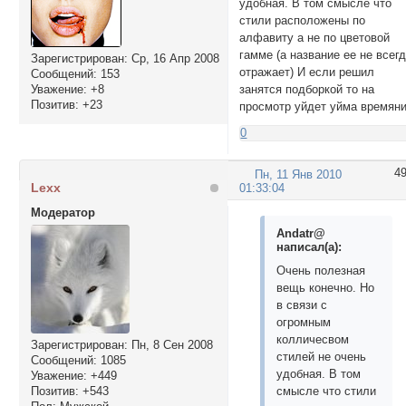
удобная. В том смысле что
стили расположены по
алфавиту а не по цветовой
гамме (а название ее не всег
Зарегистрирован
: Ср, 16 Апр 2008
отражает) И если решил
Сообщений:
153
занятся подборкой то на
Уважение:
+8
Позитив:
+23
просмотр уйдет уйма времяни
0
4
Пн, 11 Янв 2010
Lexx
01:33:04
Модератор
Andatr@
написал(а):
Очень полезная
вещь конечно. Но
в связи с
огромным
колличесвом
Зарегистрирован
: Пн, 8 Сен 2008
стилей не очень
Сообщений:
1085
удобная. В том
Уважение:
+449
Позитив:
+543
смысле что стили