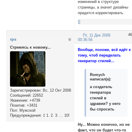
изменений в структуре
страницы, а значит дизайны
придется корректировать
0
4
Пт, 11 Дек 2009
rps
00:36:56
Стремясь к новому...
Вообще, похоже, всё идёт к
тому, чтоб переделать
генератор стилей...
Romych
написал(а):
а создатель
Зарегистрирован
: Вс, 12 Окт 2008
генератора
Сообщений:
22652
стилей в
Уважение:
+4739
здравии? у него
Позитив:
+3431
бы спросить
Пол:
Мужской
Предупреждения:
‡ 1. 2. 3. ... 10!
Ну... Можно конечно, но не
факт, что он будет что-то