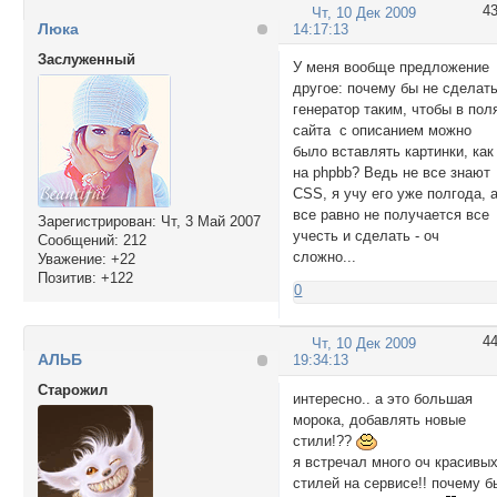
4
Чт, 10 Дек 2009
Люка
14:17:13
Заслуженный
У меня вообще предложение
другое: почему бы не сделат
генератор таким, чтобы в пол
сайта с описанием можно
было вставлять картинки, как
на phpbb? Ведь не все знают
CSS, я учу его уже полгода, 
все равно не получается все
Зарегистрирован
: Чт, 3 Май 2007
учесть и сделать - оч
Сообщений:
212
сложно...
Уважение:
+22
Позитив:
+122
0
4
Чт, 10 Дек 2009
АЛЬБ
19:34:13
Cтарожил
интересно.. а это большая
морока, добавлять новые
стили!??
я встречал много оч красивы
стилей на сервисе!! почему б