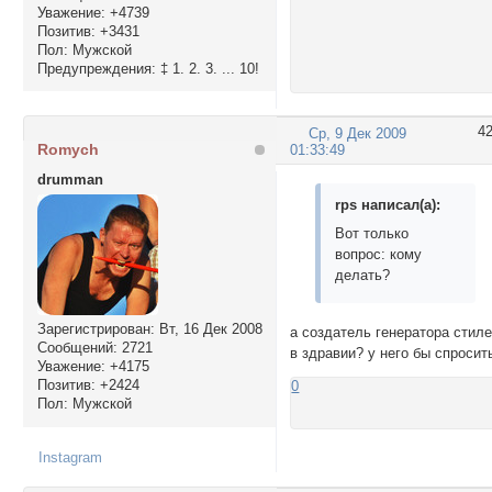
Уважение:
+4739
Позитив:
+3431
Пол:
Мужской
Предупреждения:
‡ 1. 2. 3. ... 10!
4
Ср, 9 Дек 2009
Romych
01:33:49
drumman
rps написал(а):
Вот только
вопрос: кому
делать?
Зарегистрирован
: Вт, 16 Дек 2008
а создатель генератора стил
Сообщений:
2721
в здравии? у него бы спросит
Уважение:
+4175
Позитив:
+2424
0
Пол:
Мужской
Instagram