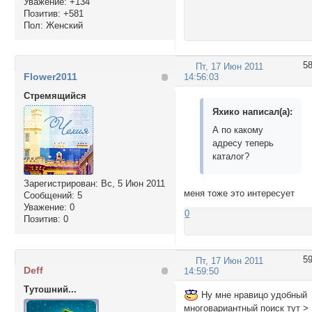
Уважение:
+134
Позитив:
+581
Пол:
Женский
5
Пт, 17 Июн 2011
Flower2011
14:56:03
Стремящийся
Яхико написал(а):
А по какому
адресу теперь
каталог?
Зарегистрирован
: Вс, 5 Июн 2011
меня тоже это интересует
Сообщений:
5
Уважение:
0
0
Позитив:
0
5
Пт, 17 Июн 2011
Deff
14:59:50
Тутошний...
Ну мне нравицо удобный
многовариантный поиск тут >