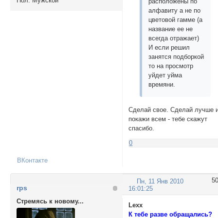
Пол:
Мужской
расположены по
алфавиту а не по
цветовой гамме (а
название ее не
всегда отражает)
И если решил
занятся подборкой
то на просмотр
уйдет уйма
времяни.
Сделай свое. Сделай лучше 
покажи всем - тебе скажут
спасибо.
0
ВКонтакте
5
Пн, 11 Янв 2010
rps
16:01:25
Стремясь к новому...
Lexx
К тебе разве обращались?