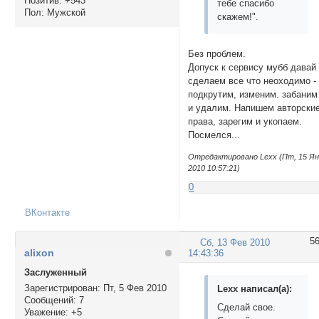
Позитив:
+543
тебе спасибо
Пол:
Мужской
скажем!".
Без проблем.
Допуск к сервису мубб давай 
сделаем все что неоходимо -
подкрутим, изменим. забаним
и удалим. Напишем авторски
права, зарегим и укопаем.
Посмелся...
Отредактировано Lexx (Пт, 15 Я
2010 10:57:21)
0
ВКонтакте
5
Сб, 13 Фев 2010
alixon
14:43:36
Заслуженный
Зарегистрирован
: Пт, 5 Фев 2010
Lexx написал(а):
Сообщений:
7
Сделай свое.
Уважение:
+5