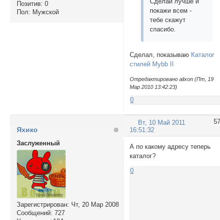
Сделай лучше и
Позитив:
0
покажи всем -
Пол:
Мужской
тебе скажут
спасибо.
Сделал, показываю
Каталог
стилей Mybb II
Отредактировано alixon (Пт, 19
Мар 2010 13:42:23)
0
5
Вт, 10 Май 2011
Яхико
16:51:32
Заслуженный
А по какому адресу теперь
каталог?
0
Зарегистрирован
: Чт, 20 Мар 2008
Сообщений:
727