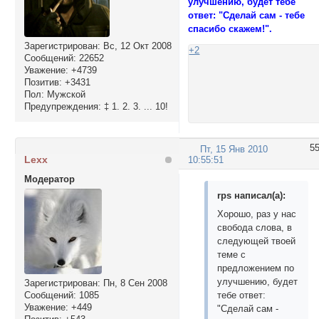
улучшению, будет тебе
ответ: "Сделай сам - тебе
спасибо скажем!".
Зарегистрирован
: Вс, 12 Окт 2008
+2
Сообщений:
22652
Уважение:
+4739
Позитив:
+3431
Пол:
Мужской
Предупреждения:
‡ 1. 2. 3. ... 10!
5
Пт, 15 Янв 2010
Lexx
10:55:51
Модератор
rps написал(а):
Хорошо, раз у нас
свобода слова, в
следующей твоей
теме с
предложением по
улучшению, будет
Зарегистрирован
: Пн, 8 Сен 2008
Сообщений:
1085
тебе ответ:
Уважение:
+449
"Сделай сам -