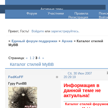
Единый форум поддержки
Активные темы
Форум
Участники
Правила
Поис
Регистрация
Войт
Привет, Гость!
Войдите
или
зарегистрируйтесь
.
»
Единый форум поддержки
»
Архив
»
Каталог стилей
MyBB
Страница:
«
1
2
3
4
»
Каталог стилей MyBB
Сб, 30 Июн 2007
FedKoFF
20:29:19
Гуру PunBB
Информация в
данной теме не
актуальна!
Каталог стилей форумо