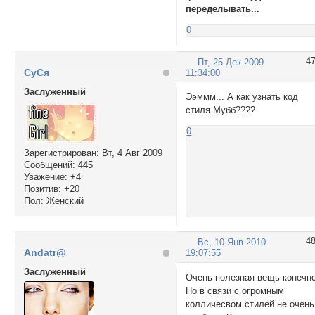
переделывать...
0
4
Пт, 25 Дек 2009
СуСя
11:34:00
Заслуженный
Ээммм... А как узнать код
стиля Мубб????
0
Зарегистрирован
: Вт, 4 Авг 2009
Сообщений:
445
Уважение:
+4
Позитив:
+20
Пол:
Женский
4
Вс, 10 Янв 2010
Andatr@
19:07:55
Заслуженный
Очень полезная вещь конечно
Но в связи с огромным
колличесвом стилей не очень