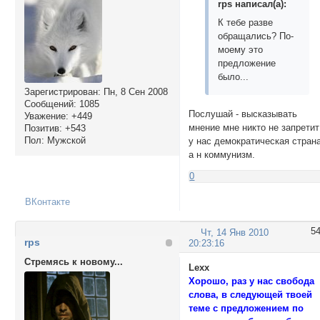
rps написал(а):
К тебе разве
обращались? По-
моему это
предложение
было...
Зарегистрирован
: Пн, 8 Сен 2008
Сообщений:
1085
Послушай - высказывать
Уважение:
+449
мнение мне никто не запретит
Позитив:
+543
Пол:
Мужской
у нас демократическая страна
а н коммунизм.
0
ВКонтакте
5
Чт, 14 Янв 2010
rps
20:23:16
Стремясь к новому...
Lexx
Хорошо, раз у нас свобода
слова, в следующей твоей
теме с предложением по