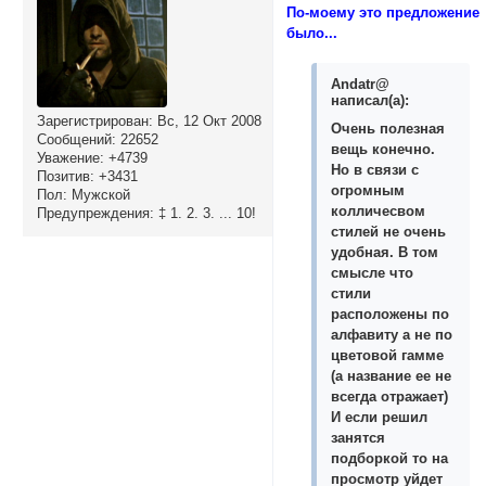
По-моему это предложение
было...
Andatr@
написал(а):
Зарегистрирован
: Вс, 12 Окт 2008
Очень полезная
Сообщений:
22652
вещь конечно.
Уважение:
+4739
Но в связи с
Позитив:
+3431
огромным
Пол:
Мужской
колличесвом
Предупреждения:
‡ 1. 2. 3. ... 10!
стилей не очень
удобная. В том
смысле что
стили
расположены по
алфавиту а не по
цветовой гамме
(а название ее не
всегда отражает)
И если решил
занятся
подборкой то на
просмотр уйдет