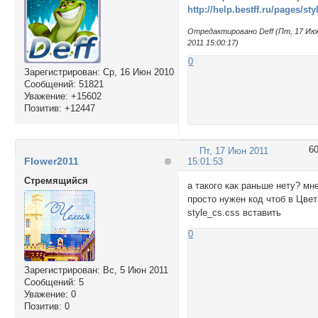
http://help.bestff.ru/pages/sty
Отредактировано Deff (Пт, 17 Ию
2011 15:00:17)
0
Зарегистрирован
: Ср, 16 Июн 2010
Сообщений:
51821
Уважение:
+15602
Позитив:
+12447
6
Пт, 17 Июн 2011
Flower2011
15:01:53
Стремящийся
а такого как раньше нету? мн
просто нужен код чтоб в Цвет
style_cs.css вставить
0
Зарегистрирован
: Вс, 5 Июн 2011
Сообщений:
5
Уважение:
0
Позитив:
0