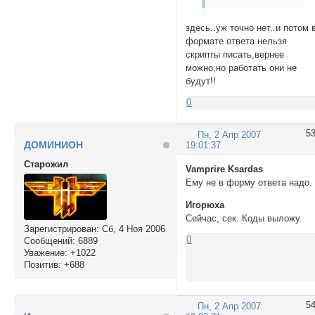
здесь..уж точно нет..и потом 
формате ответа нельзя
скрипты писать,вернее
можно,но работать они не
будут!!
0
5
Пн, 2 Апр 2007
ДОМИНИОН
19:01:37
Cтарожил
Vamprire Ksardas
Ему не в форму ответа надо.
Игорюха
Сейчас, сек. Коды выложу.
Зарегистрирован
: Сб, 4 Ноя 2006
0
Сообщений:
6889
Уважение:
+1022
Позитив:
+688
5
Пн, 2 Апр 2007