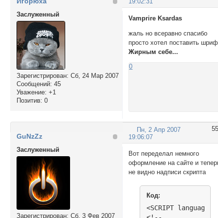
Игорюха
19:02:31
Заслуженный
Vamprire Ksardas
жаль но всеравно спасибо
просто хотел поставить шриф
Жирным себе...
0
Зарегистрирован
: Сб, 24 Мар 2007
Сообщений:
45
Уважение:
+1
Позитив:
0
5
Пн, 2 Апр 2007
GuNzZz
19:06:07
Заслуженный
Вот переделал немного
оформление на сайте и тепер
не видно надписи скрипта
Код:
<SCRIPT language=Ja
Зарегистрирован
: Сб, 3 Фев 2007
<!--
