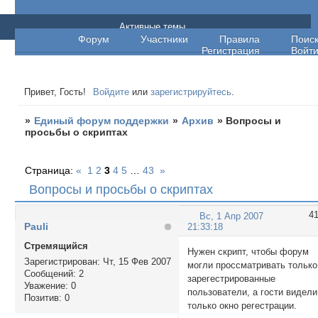
Единый форум поддержки
Активные темы
Форум
Участники
Правила
Поис
Регистрация
Войт
Привет, Гость!
Войдите
или
зарегистрируйтесь
.
»
Единый форум поддержки
»
Архив
»
Вопросы и
просьбы о скриптах
Страница:
«
1
2
3
4
5
…
43
»
Вопросы и просьбы о скриптах
4
Вс, 1 Апр 2007
Pauli
21:33:18
Стремящийся
Нужен скрипт, чтобы форум
Зарегистрирован
: Чт, 15 Фев 2007
могли проссматривать только
Сообщений:
2
зарегестрированные
Уважение:
0
пользователи, а гости видели
Позитив:
0
только окно регестрации.