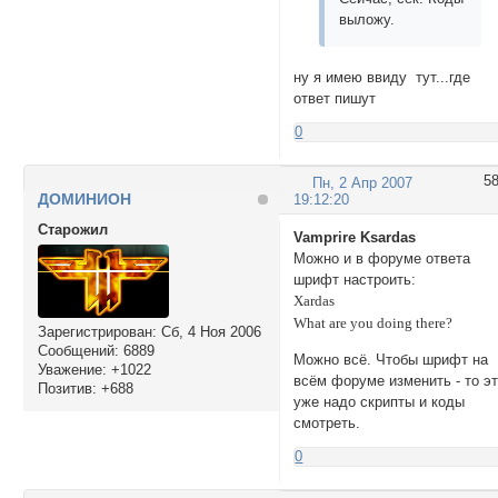
выложу.
ну я имею ввиду тут...где
ответ пишут
0
5
Пн, 2 Апр 2007
ДОМИНИОН
19:12:20
Cтарожил
Vamprire Ksardas
Можно и в форуме ответа
шрифт настроить:
Xardas
What are you doing there?
Зарегистрирован
: Сб, 4 Ноя 2006
Сообщений:
6889
Можно всё. Чтобы шрифт на
Уважение:
+1022
всём форуме изменить - то э
Позитив:
+688
уже надо скрипты и коды
смотреть.
0