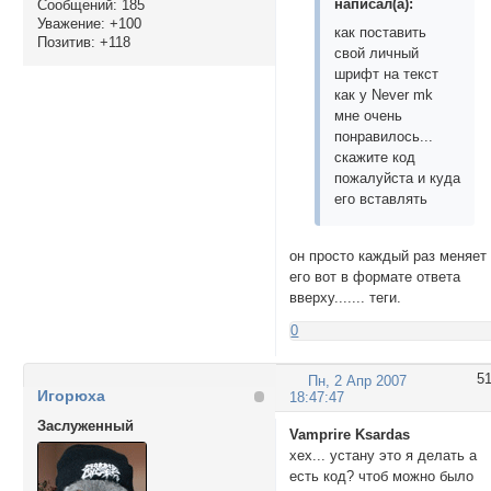
написал(а):
Сообщений:
185
Уважение:
+100
как поставить
Позитив:
+118
свой личный
шрифт на текст
как у Never mk
мне очень
понравилось...
скажите код
пожалуйста и куда
его вставлять
он просто каждый раз меняет
его вот в формате ответа
вверху....... теги.
0
5
Пн, 2 Апр 2007
Игорюха
18:47:47
Заслуженный
Vamprire Ksardas
хех... устану это я делать а
есть код? чтоб можно было