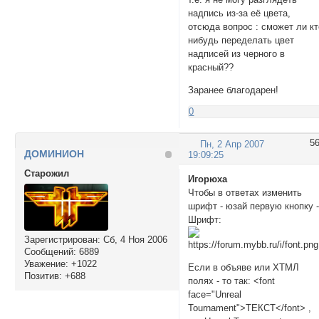
надпись из-за её цвета,
отсюда вопрос : сможет ли кт
нибудь переделать цвет
надписей из черного в
красный??
Заранее благодарен!
0
5
Пн, 2 Апр 2007
ДОМИНИОН
19:09:25
Cтарожил
Игорюха
Чтобы в ответах изменить
шрифт - юзай первую кнопку 
Шрифт:
Зарегистрирован
: Сб, 4 Ноя 2006
Сообщений:
6889
Уважение:
+1022
Если в объяве или ХТМЛ
Позитив:
+688
полях - то так: <font
face="Unreal
Tournament">ТЕКСТ</font> ,