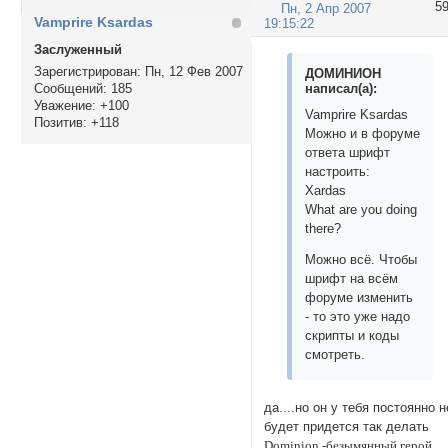
5
Пн, 2 Апр 2007
Vamprire Ksardas
19:15:22
Заслуженный
Зарегистрирован
: Пн, 12 Фев 2007
ДОМИНИОН
написал(а):
Сообщений:
185
Уважение:
+100
Vamprire Ksardas
Позитив:
+118
Можно и в форуме
ответа шрифт
настроить:
Xardas
What are you doing
there?
Можно всё. Чтобы
шрифт на всём
форуме изменить
- то это уже надо
скрипты и коды
смотреть.
да....но он у тебя постоянно н
будет придется так делать
Dominion -безымянный герой