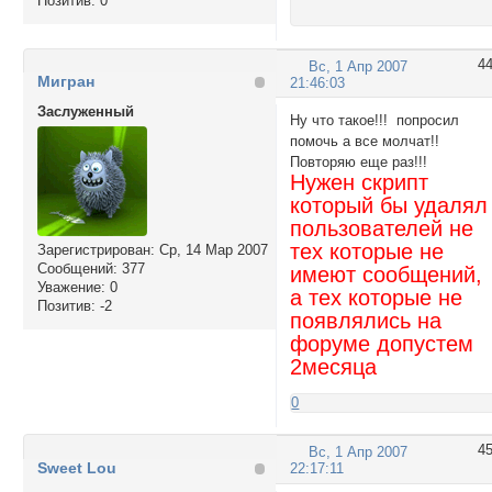
Позитив:
0
4
Вс, 1 Апр 2007
Мигран
21:46:03
Заслуженный
Ну что такое!!! попросил
помочь а все молчат!!
Повторяю еще раз!!!
Нужен скрипт
который бы удалял
пользователей не
тех которые не
Зарегистрирован
: Ср, 14 Мар 2007
Сообщений:
377
имеют сообщений,
Уважение:
0
а тех которые не
Позитив:
-2
появлялись на
форуме допустем
2месяца
0
4
Вс, 1 Апр 2007
Sweet Lou
22:17:11