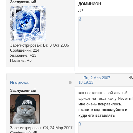
Заслуженный
ДОМИНИОН
да....
0
Зарегистрирован
: Вт, 3 Окт 2006
Сообщений:
214
Уважение:
+13
Позитив:
+5
4
Пн, 2 Апр 2007
Игорюха
18:19:13
Заслуженный
как поставить свой личный
шрифт на текст как у Never m
мне очень понравилось...
скажите код
пожалуйста
и
куда его вставлять
0
Зарегистрирован
: Сб, 24 Мар 2007
Сообщений:
45