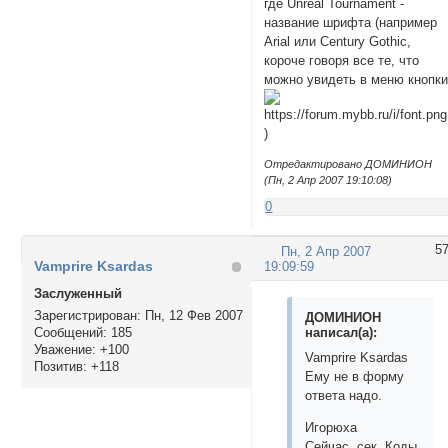
где Unreal Tournament -
название шрифта (например
Arial или Century Gothic,
короче говоря все те, что
можно увидеть в меню кнопк
)
Отредактировано ДОМИНИОН
(Пн, 2 Апр 2007 19:10:08)
0
5
Пн, 2 Апр 2007
Vamprire Ksardas
19:09:59
Заслуженный
Зарегистрирован
: Пн, 12 Фев 2007
ДОМИНИОН
написал(а):
Сообщений:
185
Уважение:
+100
Vamprire Ksardas
Позитив:
+118
Ему не в форму
ответа надо.
Игорюха
Сейчас, сек. Коды