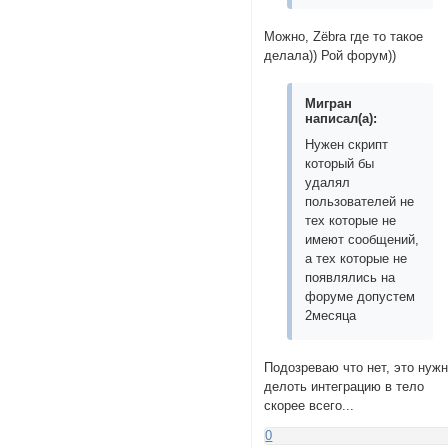
Можно, Zёbra где то такое
делала)) Рой форум))
Мигран
написал(а):
Нужен скрипт
который бы
удалял
пользователей не
тех которые не
имеют сообщений,
а тех которые не
появлялись на
форуме допустем
2месяца
Подозреваю что нет, это нуж
делоть интеграцию в тело
скорее всего...
0