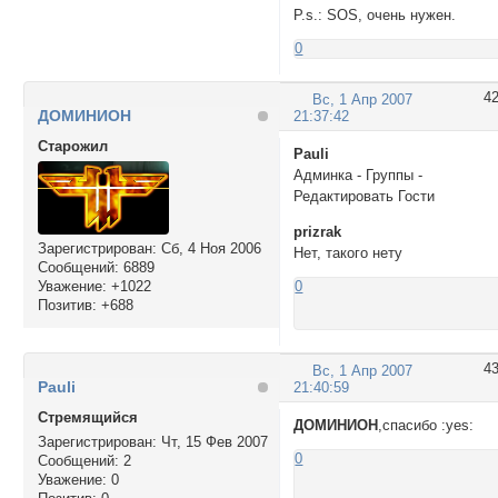
P.s.: SOS, очень нужен.
0
4
Вс, 1 Апр 2007
ДОМИНИОН
21:37:42
Cтарожил
Pauli
Админка - Группы -
Редактировать Гости
prizrak
Зарегистрирован
: Сб, 4 Ноя 2006
Нет, такого нету
Сообщений:
6889
Уважение:
+1022
0
Позитив:
+688
4
Вс, 1 Апр 2007
Pauli
21:40:59
Стремящийся
ДОМИНИОН
,спасибо :yes:
Зарегистрирован
: Чт, 15 Фев 2007
0
Сообщений:
2
Уважение:
0