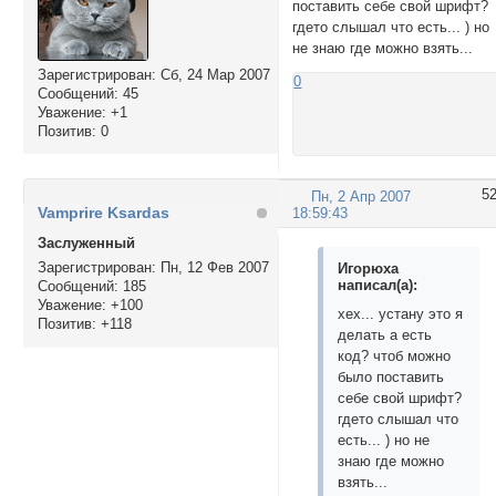
поставить себе свой шрифт?
гдето слышал что есть... ) но
не знаю где можно взять...
Зарегистрирован
: Сб, 24 Мар 2007
0
Сообщений:
45
Уважение:
+1
Позитив:
0
5
Пн, 2 Апр 2007
Vamprire Ksardas
18:59:43
Заслуженный
Зарегистрирован
: Пн, 12 Фев 2007
Игорюха
написал(а):
Сообщений:
185
Уважение:
+100
хех... устану это я
Позитив:
+118
делать а есть
код? чтоб можно
было поставить
себе свой шрифт?
гдето слышал что
есть... ) но не
знаю где можно
взять...