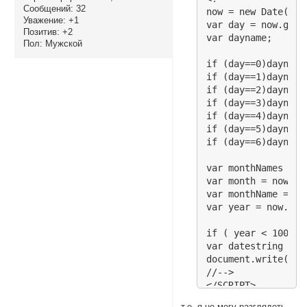
Сообщений:
32
now = new Date();

Уважение:
+1
var day = now.getDa
Позитив:
+2
var dayname;

Пол:
Мужской
if (day==0)dayname
if (day==1)dayname
if (day==2)dayname
if (day==3)dayname=
if (day==4)dayname
if (day==5)dayname
if (day==6)dayname
var monthNames = n
var month = now.get
var monthName = mo
var year = now.getY
if ( year < 1000 )
var datestring = d
document.write('<N
//-->

</SCRIPT>
т.е. я не могу разглядеть