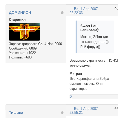
4
Вс, 1 Апр 2007
ДОМИНИОН
22:22:33
Cтарожил
Sweet Lou
написал(а):
Можно, Zёbra где
то такое делала))
Зарегистрирован
: Сб, 4 Ноя 2006
Рой форум))
Сообщений:
6889
Уважение:
+1022
Позитив:
+688
Возможно скрипт есть. ПОИС
точно скажет.
Мигран
Это Карпофф или Зебра
сможет помочь. Они
скриптеры.
0
4
Вс, 1 Апр 2007
Тишина
22:55:21