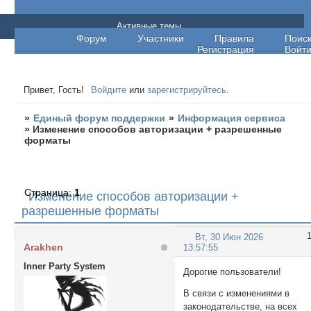
Единый форум поддержки
Активные темы
Форум
Участники
Правила
Поис
Регистрация
Войт
Привет, Гость!
Войдите
или
зарегистрируйтесь
.
»
Единый форум поддержки
»
Информация сервиса
»
Изменение способов авторизации + разрешенные
форматы
Страница:
1
Изменение способов авторизации +
разрешенные форматы
Вт, 30 Июн 2026
Arakhen
13:57:55
Inner Party System
Дорогие пользователи!
В связи с изменениями в
законодательстве, на всех