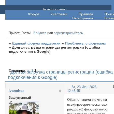
Единый форум поддержки
Активные темы
Форум
Участники
Правила
Поис
Регистрация
Войт
Привет, Гость!
Войдите
или
зарегистрируйтесь
.
»
Единый форум поддержки
»
Проблемы с форумом
»
Долгая загрузка страницы регистрации (ошибка
подключения к Google)
Страница:
«
1
2
Долгая загрузка страницы регистрации (ошибка
подключения к Google)
Вт, 23 Июн 2026
ivanches
12:45:45
Заслуженный
Обратил внимание что на
всех(проверял несколько
рандомно) форумах mybb