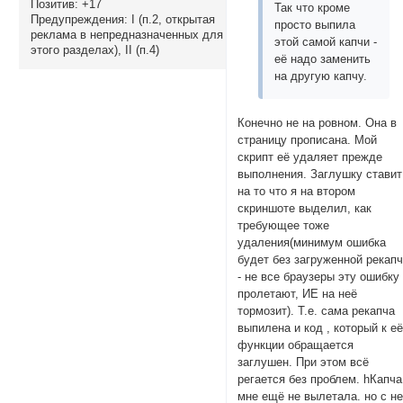
Позитив:
+17
Так что кроме
Предупреждения:
I (п.2, открытая
просто выпила
реклама в непредназначенных для
этой самой капчи -
этого разделах), II (п.4)
её надо заменить
на другую капчу.
Конечно не на ровном. Она в
страницу прописана. Мой
скрипт её удаляет прежде
выполнения. Заглушку ставит
на то что я на втором
скриншоте выделил, как
требующее тоже
удаления(минимум ошибка
будет без загруженной рекап
- не все браузеры эту ошибку
пролетают, ИЕ на неё
тормозит). Т.е. сама рекапча
выпилена и код , который к е
функции обращается
заглушен. При этом всё
регается без проблем. hКапча
мне ещё не вылетала. но с н