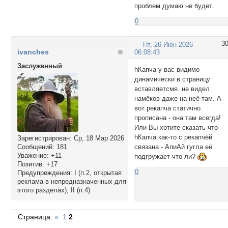
проблем думаю не будет.
0
3
Пт, 26 Июн 2026
ivanches
06:08:43
Заслуженный
hКапча у вас видимо
динамически в страницу
вставляетсмя. не видел
намёков даже на неё там. А
вот рекапча статично
прописана - она там всегда!
Или Вы хотите сказать что
hКапча как-то с рекапчёй
Зарегистрирован
: Ср, 18 Мар 2026
Сообщений:
181
связана - АпиАй гугла её
Уважение:
+11
подгружает что ли?
Позитив:
+17
0
Предупреждения:
I (п.2, открытая
реклама в непредназначенных для
этого разделах), II (п.4)
Страница:
«
1
2