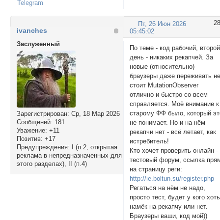
Telegram
2
Пт, 26 Июн 2026
ivanches
05:45:02
Заслуженный
По теме - код рабочий, второ
день - никаких рекапчей. За
новые (относительно)
браузеры даже переживать н
стоит MutationObserver
отлично и быстро со всем
справляется. Моё внимание к
старому ФФ было, который эт
Зарегистрирован
: Ср, 18 Мар 2026
Сообщений:
181
не понимает. Но и на нём
Уважение:
+11
рекапчи нет - всё летает, как
Позитив:
+17
истребитель!
Предупреждения:
I (п.2, открытая
Кто хочет проверить онлайн -
реклама в непредназначенных для
тестовый форум, ссылка пря
этого разделах), II (п.4)
на страницу реги:
http://ie.boltun.su/register.php
Регаться на нём не надо,
просто тест, будет у кого хот
намёк на рекапчу или нет.
Браузеры ваши, код мой))