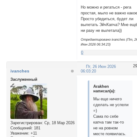
Но можно и регаться - рега
простая, мыло не важно какое
Просто убедиться, будет ли
вылетать ЭйчКапча? Мне ещ
ни разу не вылетала))
Отредактировано ivanches (Пт, 2
Июн 2026 06:34:23)
0
2
Пт, 26 Июн 2026
ivanches
06:03:20
Заслуженный
Arakhen
написал(а):
Мы еще ничего
сделать не успели
=)
Сама по себе
капча там так-то
Зарегистрирован
: Ср, 18 Мар 2026
Сообщений:
181
не на ровном
Уважение:
+11
месте появилась.