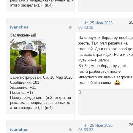
реклама в непредназначенных для
этого разделах), II (п.4)
2
Чт, 25 Июн 2026
ivanches
08:43:19
Заслуженный
На форумах борда.ру вообще
жесть. Там гугл рекапча на
главной. Да и похоже вообще
на всех страницах. Рега и вх
чуть ниже шапки.
В общем на борда.ру даже
гости разбегутся после
минутного ожидания загрузки
Зарегистрирован
: Ср, 18 Мар 2026
Сообщений:
181
главной страницы.
Уважение:
+11
0
Позитив:
+17
Предупреждения:
I (п.2, открытая
реклама в непредназначенных для
этого разделах), II (п.4)
2
Чт, 25 Июн 2026
ivanches
08:53:33