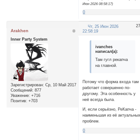
Июн 2026 08:58:17)
0
2
Чт, 25 Июн 2026
Arakhen
22:58:19
Inner Party System
ivanches
написал(а):
Там гугл рекапча
на главной.
Потому что форма входа там
Зарегистрирован
: Ср, 10 Май 2017
работает совершенно по-
Сообщений:
877
другому. Эта особенность у
Уважение:
+716
неё всегда была.
Позитив:
+703
И, если серьёзно, РеКапча -
наименьшая из её актуальны
проблем.
0