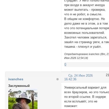
страдает. У него только капча
при входе в аккаунт иногда
может вылетать - проверка,
что я не робот, в смысле.
В общем не комфортно. Но
дело даже не в этом, а в том
что это потенциальная потер
возможных пользователей.
Захотел человек зарегаться,
зашёл на страницу реги, а та
тишина - плюнул и ушёл.
Отредактировано ivanches (Вт, 2
Июн 2026 12:54:14)
0
2
Ср, 24 Июн 2026
ivanches
16:42:36
Заслуженный
Универсальный вариант для
всех браузеров, но это тольк
по второй ссылке. В хедере
если всплывёт, это не
поможет: