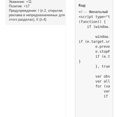
Уважение:
+11
Код:
Позитив:
+17
Предупреждения:
I (п.2, открытая
<!-- Финальный фик
реклама в непредназначенных для
<script type="text
этого разделах), II (п.4)
(function() {

    if (window.loc
	window.addEventListener('beforescriptexecute', function(e) {

if (e.target.src &
	e.preventDefault();

	e.stopPropagation();

	if (e.target.parentNode) e.target.parentNode.removeChild(e.target);

}

	}, true);

	var observer = new MutationObserver(function(mutations, obs) {

        var allScr
        for (var i
            var sr
            if (sr
                if
                  
                }

                ob