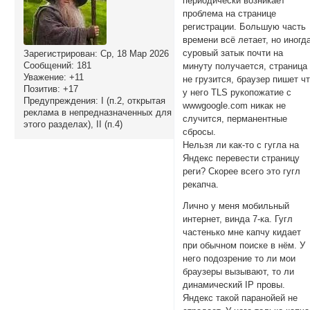
периодически возникает
проблема на странице
регистрации. Большую часть
времени всё летает, но иногд
суровый затык почти на
Зарегистрирован
: Ср, 18 Мар 2026
Сообщений:
181
минуту получается, страница
Уважение:
+11
не грузится, браузер пишет ч
Позитив:
+17
у него TLS рукопожатие с
Предупреждения:
I (п.2, открытая
wwwgoogle.com никак не
реклама в непредназначенных для
случится, перманентные
этого разделах), II (п.4)
сбросы.
Нельзя ли как-то с гугла на
Яндекс перевести страницу
реги? Скорее всего это гугл
рекапча.
Лично у меня мобильный
интернет, винда 7-ка. Гугл
частенько мне капчу кидает
при обычном поиске в нём. У
него подозрение то ли мои
браузеры вызывают, то ли
динамический IP провы.
Яндекс такой паранойей не