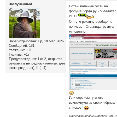
Заслуженный
Потенциальные гости на
форуме борда.ру - обладател
ИЕ11
Он гугл рекапчу вообще не
понимает. Страница грузится
мгновенно:
Зарегистрирован
: Ср, 18 Мар 2026
Сообщений:
181
Уважение:
+11
Позитив:
+17
Предупреждения:
I (п.2, открытая
реклама в непредназначенных для
этого разделах), II (п.4)
Или сервисы гугл его
вычеркнули из своих чёрных
списков
Отредактировано ivanches (Чт, 2