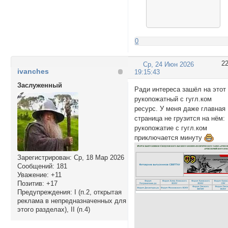
                va
                if
                  
                  
0
                   
                  
2
Ср, 24 Июн 2026
                   
ivanches
19:15:43
                }

            }

Заслуженный
Ради интереса зашёл на этот
        });

рукопожатный с гугл.ком
        observer.o
ресурс. У меня даже главная
    }

страница не грузится на нём:
})();

рукопожатие с гугл.ком
</script>
приключается минуту
Зарегистрирован
: Ср, 18 Мар 2026
Сообщений:
181
Уважение:
+11
Позитив:
+17
Предупреждения:
I (п.2, открытая
реклама в непредназначенных для
этого разделах), II (п.4)