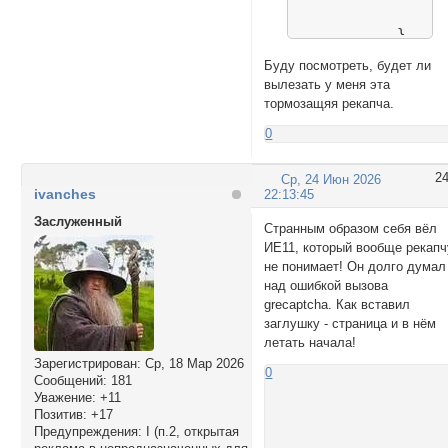
                bre
            }

        }

Буду посмотреть, будет ли
    });

вылезать у меня эта
    observer.obser
тормозащяя рекапча.
	// Заглушка, чтобы код ниже не ждал ответа от сети

0
    window.grecapt
2
Ср, 24 Июн 2026
})();

ivanches
22:13:45
</script>
Заслуженный
Странным образом себя вёл
ИЕ11, который вообще рекапч
не понимает! Он долго думал
над ошибкой вызова
grecaptcha. Как вставил
заглушку - страница и в нём
летать начала!
Зарегистрирован
: Ср, 18 Мар 2026
0
Сообщений:
181
Уважение:
+11
Позитив:
+17
Предупреждения:
I (п.2, открытая