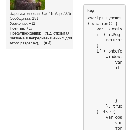
Код:
Зарегистрирован
: Ср, 18 Мар 2026
<script type="text
Сообщений:
181
Уважение:
+11
(function() {

Позитив:
+17
    var isRegister
Предупреждения:
I (п.2, открытая
    if (!isRegister
реклама в непредназначенных для
        return;

этого разделах), II (п.4)
    }

    if ('onbefores
        window.add
            var sr
            if (sr
                e.
                e.
                if
                  
                }

            }

        }, true);

    } else {

        var observ
            var al
            for (v