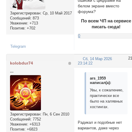
ошибки с цифрами на
белом экране вместо
форума?
Зарегистрирован
: Ср, 10 Май 2017
Сообщений:
873
По всем ЧП на сервисе
Уважение:
+713
писать сюда!
Позитив:
+702
0
Telegram
2
Сб, 14 Мар 2026
kolobdur74
23:14:22
...
ars_1959
написал(а):
Увы, к сожалению,
практически все
было на халявных
хостингах.
Зарегистрирован
: Пн, 6 Сен 2010
Сообщений:
7752
Радикал и подобные нет
Уважение:
+6313
вариантов, даже через
Позитив:
+6823