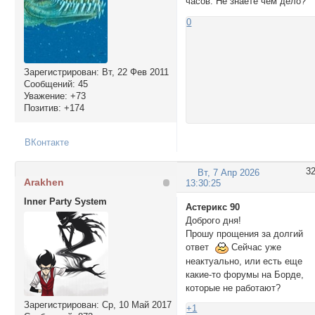
часов. Не знаете чём дело?
0
Зарегистрирован
: Вт, 22 Фев 2011
Сообщений:
45
Уважение:
+73
Позитив:
+174
ВКонтакте
3
Вт, 7 Апр 2026
Arakhen
13:30:25
Inner Party System
Астерикс 90
Доброго дня!
Прошу прощения за долгий
ответ
Сейчас уже
неактуально, или есть еще
какие-то форумы на Борде,
которые не работают?
Зарегистрирован
: Ср, 10 Май 2017
+1