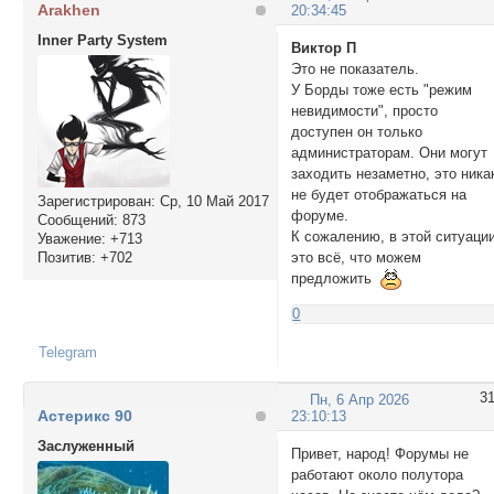
Arakhen
20:34:45
Inner Party System
Виктор П
Это не показатель.
У Борды тоже есть "режим
невидимости", просто
доступен он только
администраторам. Они могут
заходить незаметно, это ника
не будет отображаться на
Зарегистрирован
: Ср, 10 Май 2017
форуме.
Сообщений:
873
К сожалению, в этой ситуаци
Уважение:
+713
Позитив:
+702
это всё, что можем
предложить
0
Telegram
3
Пн, 6 Апр 2026
Астерикс 90
23:10:13
Заслуженный
Привет, народ! Форумы не
работают около полутора