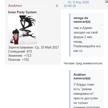
3
Чт, 9 Апр 2026
Arakhen
10:09:19
Inner Party System
serega da
написал(а):
там и Админ
заходил на свой
форум 2 мес
назад.
Разблокируйте его
Зарегистрирован
: Ср, 10 Май 2017
как-то.
Сообщений:
873
Уважение:
+713
Позитив:
+702
Читаем тред внимательно:
Arakhen
написал(а):
У Борды тоже
есть "режим
невидимости",
просто доступен
он только
администраторам.