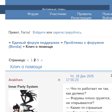
Единый форум поддержки
Активные темы
Форум
Участники
Правила
Поис
Регистрация
Войт
Привет, Гость!
Войдите
или
зарегистрируйтесь
.
»
Единый форум поддержки
»
Проблемы с форумом
(Borda)
»
Клич о помощи
Страница:
«
1
2
3
»
Клич о помощи
Чт, 18 Дек 2025
Arakhen
17:55:23
Inner Party System
— Что-то работает не так,
как должно?
— Форумы плохо грузятся,
не открываются?
— Какие-то страшные