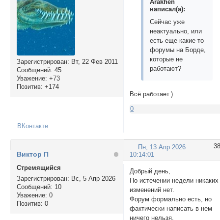
Arakhen
написал(а):
Сейчас уже
неактуально, или
есть еще какие-то
форумы на Борде,
которые не
Зарегистрирован
: Вт, 22 Фев 2011
работают?
Сообщений:
45
Уважение:
+73
Позитив:
+174
Всё работает.)
0
ВКонтакте
3
Пн, 13 Апр 2026
Виктор П
10:14:01
Стремящийся
Добрый день,
Зарегистрирован
: Вс, 5 Апр 2026
По истечении недели никаких
Сообщений:
10
изменений нет.
Уважение:
0
Форум формально есть, но
Позитив:
0
фактически написать в нем
ничего нельзя.