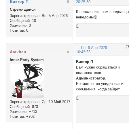
Виктор П
20:25:30
Стремящийся
К сожалению, нам владельц
Зарегистрирован
: Вс, 5 Апр 2026
неведомы😒
Сообщений:
10
Уважение:
0
0
Позитив:
0
2
Пн, 6 Апр 2026
Arakhen
10:43:55
Inner Party System
Виктор П
Вам нужно обращаться к
пользователю
Администратор
.
Возможно, он увидит ваши
сообщения, когда зайдёт
0
Зарегистрирован
: Ср, 10 Май 2017
Сообщений:
873
Уважение:
+713
Позитив:
+702