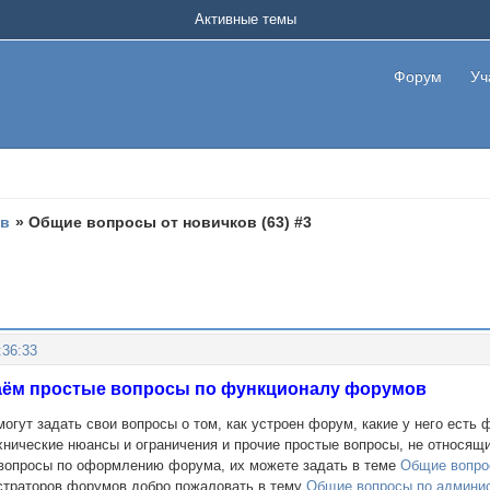
Активные темы
Форум
Уч
ов
»
Общие вопросы от новичков (63) #3
:36:33
даём простые вопросы по функционалу форумов
могут задать свои вопросы о том, как устроен форум, какие у него ест
хнические нюансы и ограничения и прочие простые вопросы, не относящ
 вопросы по оформлению форума, их можете задать в теме
Общие вопро
страторов форумов добро пожаловать в тему
Общие вопросы по админис