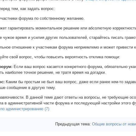
еред тем, как задать вопрос:
участники форума по собственному желанию.
жет гарантировать моментальное решение или абсолютную корректность
е чужое время и усилия других пользователей, старайтесь писать грамо
ельное отношение к участникам форума неприемлемо и может привести к
йте свой вопрос, чтобы повысить вероятность отклика помощи:
форум:
Если ваш вопрос касается конкретного форума, обязательно ука
ь наиболее точное решение, не тратя время на догадки.
ос:
Каким бы простым не был ваш вопрос, даже если ранее кем-то задава
аше сообщение в другую тему.
навязчивости. В данной теме дают ответы на вопросы, не требующие осо
ла в административной части форума и последующей настройки этого фу
по администрированию (7)
Предыдущая тема:
Общие вопросы от нови