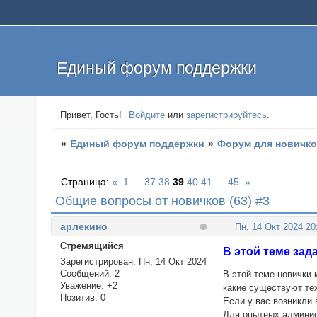
Единый форум поддержки
Привет, Гость!
Войдите
или
зарегистрируйтесь
.
»
Единый форум поддержки
»
Форум для новичк
Страница:
«
1
…
37
38
39
40
41
…
45
»
Общие вопросы от новичков (63) #3
арлекино
Пн, 14 Окт 2024 20
Стремящийся
В этой теме за
Зарегистрирован
: Пн, 14 Окт 2024
Сообщений:
2
В этой теме новички 
Уважение:
+2
какие существуют те
Позитив:
0
Если у вас возникли
Для опытных админи