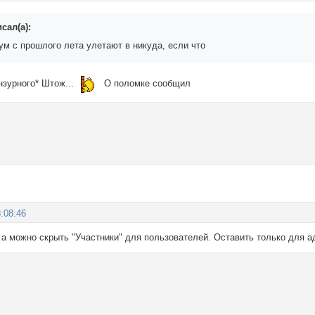
сал(а):
ум с прошлого лета улетают в никуда, если что
ензурного* Штож...
О поломке сообщил
:08:46
а можно скрыть "Участники" для пользователей. Оставить только для ад