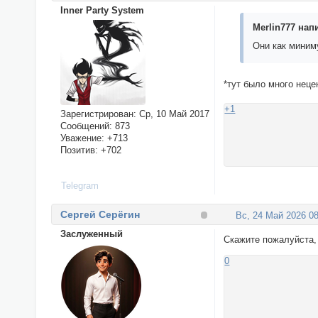
Inner Party System
Merlin777 напи
Они как миним
*тут было много нец
+1
Зарегистрирован
: Ср, 10 Май 2017
Сообщений:
873
Уважение:
+713
Позитив:
+702
Telegram
Сергей Серёгин
Вс, 24 Май 2026 08
Заслуженный
Скажите пожалуйста, 
0