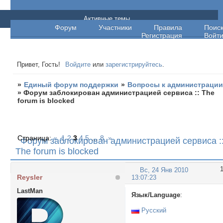
Единый форум поддержки
Активные темы
Форум
Участники
Правила
Поис
Регистрация
Войт
Привет, Гость!
Войдите
или
зарегистрируйтесь
.
»
Единый форум поддержки
»
Вопросы к администраци
»
Форум заблокирован администрацией сервиса :: The
forum is blocked
Страница:
«
1
2
3
4
5
…
8
»
Форум заблокирован администрацией сервиса :
The forum is blocked
Вс, 24 Янв 2010
Reysler
13:07:23
LastMan
Язык/Language
:
Русский