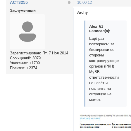
ACT3255
10:00:12
Заслуженный
Archy
Alex_63
написал(а):
Ещё раз
повторюсь: за
блокировки со
Зарегистрирован
: Пт, 7 Ноя 2014
стороны
Сообщений:
3079
контролирующих
Уважение:
+1709
органов (РКН)
Позитив:
+2374
MyBB
ответственности
не несёт и
повлиять на
ситуацию не
может.