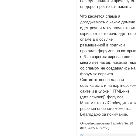
наведу порядок и причешу его
он дорог просто как память.
Что касается спама я
догадываюсь о каком домене
идет речь и могу предоставит
скриншоты что речь идет не о
спаме а о ссылке
размещенной в подписи
профиля форумов на которы
я был зарегестрирован еще
много лет назад, никакие тем
со спамом не создавались на
форумах сервиса.
Соответственно данная
ссылка есть и на партнерско
сайте и в блоке "HTML-низ
(для ссылок)" форумов.
Можем это в ЛС обсудить дл
решения спорного момента.
Благодарю за понимание.
Отредактировано l{ameN (Пн, 24
Фев 2025 10:37:56)