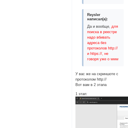
Reysler
написал(а):
Да и вообще,
для
поиска в реестре
надо вбивать
адреса без
протоколов http://
и https://, не
говоря уже о www
У вас же на скриншоте с
протоколом http://
Вот вам в 2 этапа
1 этап: