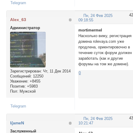
Telegram
4
Пн, 24 Фев 2025
Alex_63
09:18:55
Администратор
mortimermel
Насколько вижу, регистрация
домена rolevaya.com уже
продлена, ориентировочно в
течение суток форум должен
заработать (как и другие
форумы на том же домене).
Зарегистрирован
: Чт, 11 Дек 2014
0
Сообщений:
12250
Уважение:
+8455
Позитив:
+5983
Пол:
Мужской
Telegram
4
Пн, 24 Фев 2025
l{ameN
10:21:47
Заслуженный