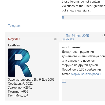
these forums do not contain
violations of the User Agreemen
but show clear signs.
0
Telegram
4
Пн, 24 Фев 2025
Reysler
07:49:03
LastMan
mortimermel
Дождитесь продления
доменного имени rolevaya.co
или запросите перенос
форума на другой домен.
Подобнее в 176 сообщении
темы:
Форум заблокирован
Зарегистрирован
: Вт, 9 Дек 2008
+1
Сообщений:
3922
Уважение:
+2841
Позитив:
+993
Пол:
Мужской