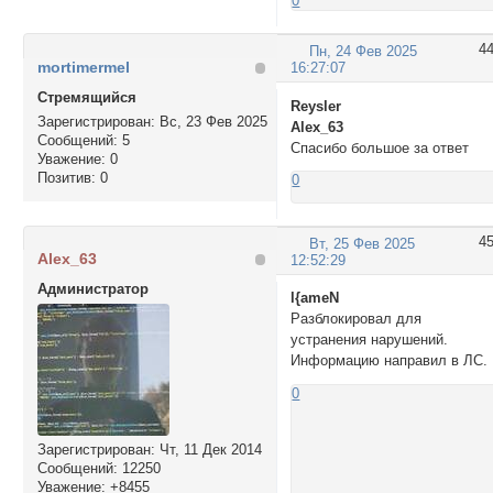
0
4
Пн, 24 Фев 2025
mortimermel
16:27:07
Стремящийся
Reysler
Зарегистрирован
: Вс, 23 Фев 2025
Alex_63
Сообщений:
5
Спасибо большое за ответ
Уважение:
0
Позитив:
0
0
4
Вт, 25 Фев 2025
Alex_63
12:52:29
Администратор
l{ameN
Разблокировал для
устранения нарушений.
Информацию направил в ЛС.
0
Зарегистрирован
: Чт, 11 Дек 2014
Сообщений:
12250
Уважение:
+8455