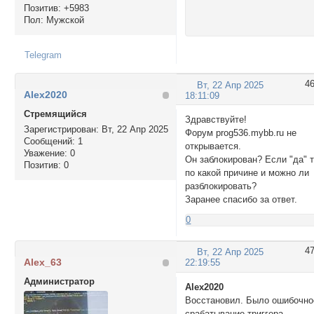
Позитив:
+5983
Пол:
Мужской
Telegram
4
Вт, 22 Апр 2025
Alex2020
18:11:09
Стремящийся
Здравствуйте!
Зарегистрирован
: Вт, 22 Апр 2025
Форум prog536.mybb.ru не
Сообщений:
1
открывается.
Уважение:
0
Он заблокирован? Если "да" 
Позитив:
0
по какой причине и можно ли
разблокировать?
Заранее спасибо за ответ.
0
4
Вт, 22 Апр 2025
Alex_63
22:19:55
Администратор
Alex2020
Восстановил. Было ошибочно
срабатывание триггера,