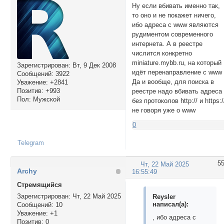
Ну если вбивать именно так,
то оно и не покажет ничего,
ибо адреса с www являются
рудиментом современного
интернета. А в реестре
числится конкретно
miniature.mybb.ru, на который
Зарегистрирован
: Вт, 9 Дек 2008
идёт перенаправление с www
Сообщений:
3922
Да и вообще, для поиска в
Уважение:
+2841
Позитив:
+993
реестре надо вбивать адреса
Пол:
Мужской
без протоколов http:// и https:/
не говоря уже о www
0
Telegram
5
Чт, 22 Май 2025
Archy
16:55:49
Стремящийся
Зарегистрирован
: Чт, 22 Май 2025
Reysler
написал(а):
Сообщений:
10
Уважение:
+1
, ибо адреса с
Позитив:
0