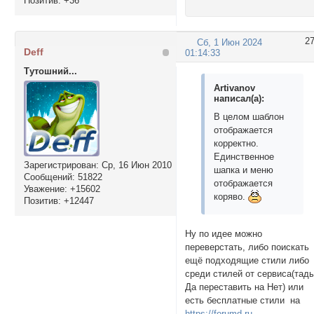
Позитив:
+36
2
Сб, 1 Июн 2024
Deff
01:14:33
Тутошний...
Artivanov
написал(а):
В целом шаблон
отображается
корректно.
Единственное
Зарегистрирован
: Ср, 16 Июн 2010
шапка и меню
Сообщений:
51822
отображается
Уважение:
+15602
коряво.
Позитив:
+12447
Ну по идее можно
переверстать, либо поискать
ещё подходящие стили либо
среди стилей от сервиса(тад
Да переставить на Нет) или
есть бесплатные стили на
https://forumd.ru