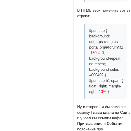
В HTML верх поменять вот эт
строки:
#pun-title {
background:
url(https:/
/img.cs-
portal.org/i/forum/31818
-150px 0
;
background-repeat:
no-repeat;
background-color:
#000402;}
#pun-title h1 span {
float: right; margin-
right:
13%
;}
Ну и второе - я бы заменил
ссылку
Глава клана
на
Cайт
,
и убрал бы ссылки нафег
Приглашение
и
События
-
пояснение про