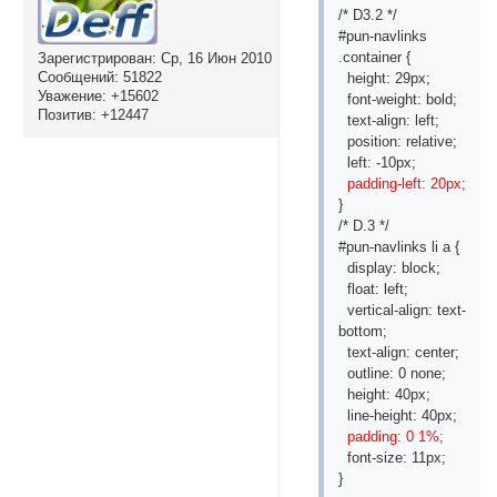
/* D3.2 */
#pun-navlinks
.container {
Зарегистрирован
: Ср, 16 Июн 2010
Сообщений:
51822
height: 29px;
Уважение:
+15602
font-weight: bold;
Позитив:
+12447
text-align: left;
position: relative;
left: -10px;
padding-left: 20px;
}
/* D.3 */
#pun-navlinks li a {
display: block;
float: left;
vertical-align: text-
bottom;
text-align: center;
outline: 0 none;
height: 40px;
line-height: 40px;
padding: 0 1%;
font-size: 11px;
}