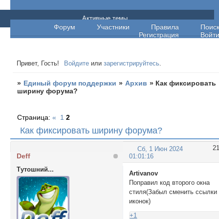
Единый форум поддержки
Активные темы
Форум
Участники
Правила
Поис
Регистрация
Войт
Привет, Гость!
Войдите
или
зарегистрируйтесь
.
»
Единый форум поддержки
»
Архив
»
Как фиксировать
ширину форума?
Страница:
«
1
2
Как фиксировать ширину форума?
2
Сб, 1 Июн 2024
Deff
01:01:16
Тутошний...
Artivanov
Поправил код второго окна
стиля(Забыл сменить ссылки
иконок)
+1