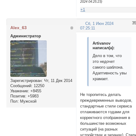
2024 04:25:23)
+1
3
Сб, 1 Июн 2024
Alex_63
07:25:11
Администратор
Artivanov
написал(а):
Дело в том, что
это недочет
самого шаблона.
Адаптивность увы
храмает.
Зарегистрирован
: Чт, 11 Дек 2014
Сообщений:
12250
Уважение:
+8455
Не торопитесь делать
Позитив:
+5983
преждевременных выводов,
Пол:
Мужской
стандартные стили сервиса
отлаживаются годами для
корректного отображения в
большинстве возможных
ситуаций (на разных
устройствах и экранах). Стил