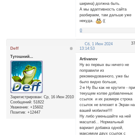
ширина) должна быть.
А мы адаптивность сайта
разбираем, там дальше уже
некуда..
((
0
3
Сб, 1 Июн 2024
Deff
13:14:53
Тутошний...
Artivanov
Ну во первых вы ничего не
поправили из
рекомендованного, уже бы
было видно больше,
2-е Ну Вы как не крутите - пр
текущем колве добавленных
Зарегистрирован
: Ср, 16 Июн 2010
ссылок и их размере строка
Сообщений:
51822
ссылок не влезает в Экран на
Уважение:
+15602
вашей мобилке!!!!
Позитив:
+12447
Ну либо уменьшайте на ней
масштаб... Нормальный
вариант добавка одной,
максимум двух ссылок с