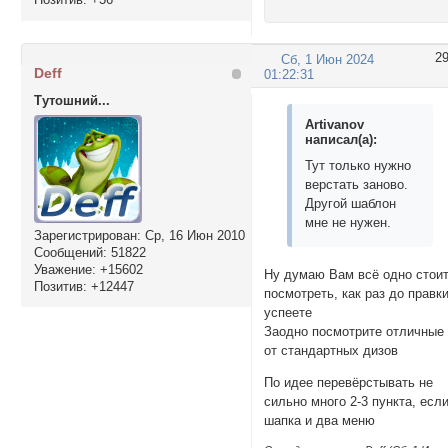
2
Сб, 1 Июн 2024
Deff
01:22:31
Тутошний...
Artivanov
написал(а):
Тут только нужно
верстать заново.
Другой шаблон
мне не нужен.
Зарегистрирован
: Ср, 16 Июн 2010
Сообщений:
51822
Уважение:
+15602
Ну думаю Вам всё одно стои
Позитив:
+12447
посмотреть, как раз до правк
успеете
Заодно посмотрите отличные
от стандартных дизов
По идее перевёрстывать не
сильно много 2-3 пункта, есл
шапка и два меню