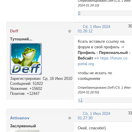
Отредактировано Deff (Сб, 1 Июн
2024 01:24:10)
0
3
Сб, 1 Июн 2024
Deff
01:26:12
Тутошний...
Ксать вставьте ссылку на
форум в свой профиль ->
Профиль - Первональный -
Вебсайт
=>
https://forum.cs-
portal.org
чтобы не искать по
Зарегистрирован
: Ср, 16 Июн 2010
сообщениям
Сообщений:
51822
Отредактировано Deff (Сб, 1 Июн
Уважение:
+15602
2024 01:26:50)
Позитив:
+12447
+1
3
Сб, 1 Июн 2024
Artivanov
01:27:30
Заслуженный
Окей, спасибо!)