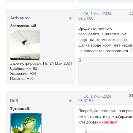
3
Сб, 1 Июн 2024
Artivanov
02:14:08
Заслуженный
Вроде так немного
разобрался, в адаптивном
виде только меню корявое,
шапка вроде норм. Чет нефиг
не получается разобраться..(
0
Зарегистрирован
: Пт, 24 Май 2024
Сообщений:
92
Уважение:
+14
Позитив:
+36
3
Сб, 1 Июн 2024
Deff
03:07:51
Тутошний...
Попробуйте поменять в перв
окне стиля эти пункты(правки
или добавки
красным
):