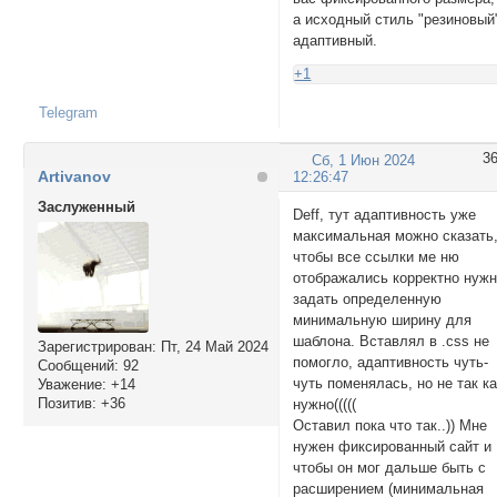
а исходный стиль "резиновый
адаптивный.
+1
Telegram
3
Сб, 1 Июн 2024
Artivanov
12:26:47
Заслуженный
Deff, тут адаптивность уже
максимальная можно сказать
чтобы все ссылки ме ню
отображались корректно нуж
задать определенную
минимальную ширину для
шаблона. Вставлял в .css не
Зарегистрирован
: Пт, 24 Май 2024
помогло, адаптивность чуть-
Сообщений:
92
чуть поменялась, но не так к
Уважение:
+14
Позитив:
+36
нужно(((((
Оставил пока что так..)) Мне
нужен фиксированный сайт и
чтобы он мог дальше быть с
расширением (минимальная