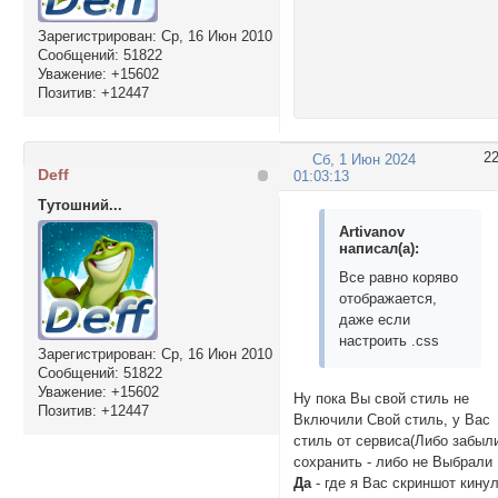
Зарегистрирован
: Ср, 16 Июн 2010
Сообщений:
51822
Уважение:
+15602
Позитив:
+12447
2
Сб, 1 Июн 2024
Deff
01:03:13
Тутошний...
Artivanov
написал(а):
Все равно коряво
отображается,
даже если
настроить .css
Зарегистрирован
: Ср, 16 Июн 2010
Сообщений:
51822
Уважение:
+15602
Ну пока Вы свой стиль не
Позитив:
+12447
Включили Свой стиль, у Вас
стиль от сервиса(Либо забыл
сохранить - либо не Выбрали
Да
- где я Вас скриншот кину