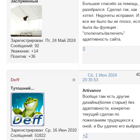
Заслуженный
Большое спасибо за помощь,
разобрался. Сделал так, как
хотел. Недочеты исправил. И
все же было бы не плохо, ес
была бы функция :
"отключить/включить"
адаптивность сайта.
Зарегистрирован
: Пт, 24 Май 2024
Сообщений:
92
0
Уважение:
+14
Позитив:
+36
4
Сб, 1 Июн 2024
Deff
20:35:53
Тутошний...
Artivanov
Вообще там есть другие
дизайны(более старые) без
адаптивности, конкретно
текущий сделан по
пожеланиям трудящихся к
оной, и Вы удачно его выбра
Зарегистрирован
: Ср, 16 Июн 2010
Сообщений:
51822
+2