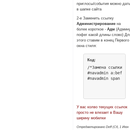
приглосы/cобытия можно дат
в шапке сайта
2-е Заменить ссылку
Администрирование
на
более короткое -
Адм
(Админ
пофег какой длины слово) Дл
этого ставим в конец Первого
окна стиля:
Код:
/*Замена ссылки Ад
#navadmin a:before
У вас колво текущих ссылок
просто не влезает в Вашу
ширину мобилки
Отредактировано Deff (Сб, 1 Июн