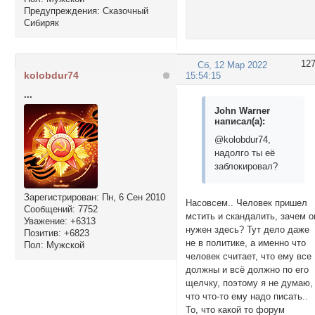
Предупреждения:
Сказочный
Сибиряк
12
Сб, 12 Мар 2022
kolobdur74
15:54:15
...
John Warner
написал(а):
@kolobdur74,
надолго ты её
заблокировал?
Зарегистрирован
: Пн, 6 Сен 2010
Насовсем.. Человек пришел
Сообщений:
7752
мстить и скандалить, зачем о
Уважение:
+6313
нужен здесь? Тут дело даже
Позитив:
+6823
не в политике, а именно что
Пол:
Мужской
человек считает, что ему все
должны и всё должно по его
щелчку, поэтому я не думаю,
что что-то ему надо писать..
То, что какой то форум