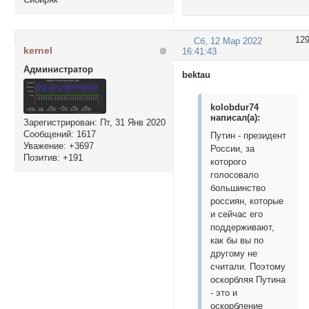
12
Сб, 12 Мар 2022
kernel
16:41:43
Администратор
bektau
kolobdur74
написал(а):
Зарегистрирован
: Пт, 31 Янв 2020
Сообщений:
1617
Путин - президент
Уважение:
+3697
России, за
Позитив:
+191
которого
голосовало
большинство
россиян, которые
и сейчас его
поддерживают,
как бы вы по
другому не
считали. Поэтому
оскорбляя Путина
- это и
оскорбление