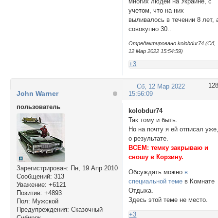
многих людей на Украине, с
учетом, что на них
выливалось в течении 8 лет, 
совокупно 30..
Отредактировано kolobdur74 (Сб,
12 Мар 2022 15:54:59)
+3
12
Сб, 12 Мар 2022
John Warner
15:56:09
пользователь
kolobdur74
Так тому и быть.
Но на почту я ей отписал уже
о результате.
ВСЕМ: темку закрываю и
сношу в Корзину.
Зарегистрирован
: Пн, 19 Апр 2010
Обсуждать можно
в
Сообщений:
313
специальной теме
в Комнате
Уважение:
+6121
Отдыха.
Позитив:
+4893
Здесь этой теме не место.
Пол:
Мужской
Предупреждения:
Сказочный
+3
Сибиряк