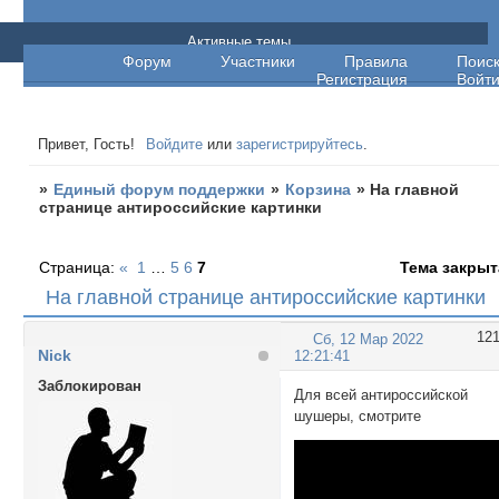
Единый форум поддержки
Активные темы
Форум
Участники
Правила
Поис
Регистрация
Войт
Привет, Гость!
Войдите
или
зарегистрируйтесь
.
»
Единый форум поддержки
»
Корзина
»
На главной
странице антироссийские картинки
Страница:
«
1
…
5
6
7
Тема закрыт
На главной странице антироссийские картинки
12
Сб, 12 Мар 2022
Nick
12:21:41
Заблокирован
Для всей антироссийской
шушеры, смотрите