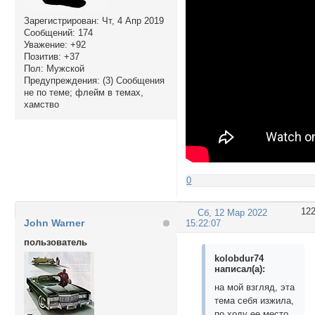
Зарегистрирован
: Чт, 4 Апр 2019
Сообщений:
174
Уважение:
+92
Позитив:
+37
Пол:
Мужской
Предупреждения:
(3) Сообщения
не по теме; флейм в темах,
хамство
0
12
Сб, 12 Мар 2022
John Warner
15:22:07
пользователь
kolobdur74
написал(а):
на мой взгляд, эта
тема себя изжила,
по ходу ее место