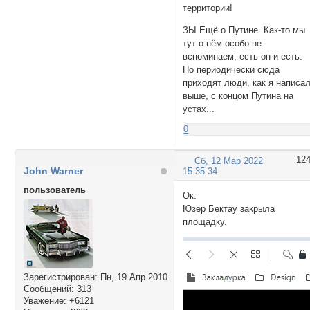
территории!
ЗЫ Ещё о Путине. Как-то мы
тут о нём особо не
вспоминаем, есть он и есть.
Но периодически сюда
приходят люди, как я написа
выше, с концом Путина на
устах...
0
12
Сб, 12 Мар 2022
John Warner
15:35:34
пользователь
Ок.
Юзер Бектау закрыла
площадку.
Зарегистрирован
: Пн, 19 Апр 2010
Сообщений:
313
Уважение:
+6121