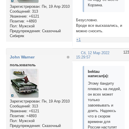
Корзина.
Зарегистрирован
: Пн, 19 Апр 2010
Сообщений:
313
Уважение:
+6121
Безусловно.
Позитив:
+4893
Вроде все высказались, и
Пол:
Мужской
Предупреждения:
Сказочный
можно сносить.
Сибиряк
+1
12
Сб, 12 Мар 2022
John Warner
15:29:57
пользователь
bektau
написал(а):
Этому бандиту
плевать на людей,
он всех может
только
Зарегистрирован
: Пн, 19 Апр 2010
завоевывать и
Сообщений:
313
доить. Надеюсь
Уважение:
+6121
Позитив:
+4893
что в скором
Пол:
Мужской
времени для
Предупреждения:
Сказочный
России наступят